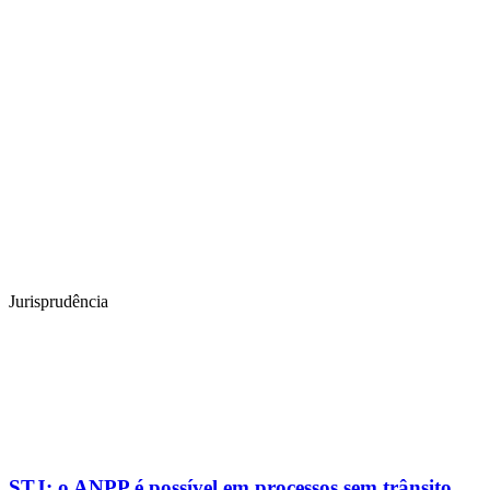
Jurisprudência
STJ: o ANPP é possível em processos sem trânsito