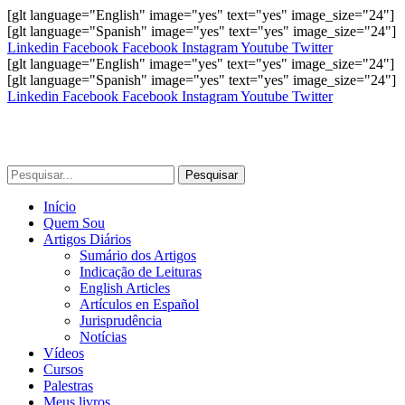
[glt language="English" image="yes" text="yes" image_size="24"]
[glt language="Spanish" image="yes" text="yes" image_size="24"]
Linkedin
Facebook
Facebook
Instagram
Youtube
Twitter
[glt language="English" image="yes" text="yes" image_size="24"]
[glt language="Spanish" image="yes" text="yes" image_size="24"]
Linkedin
Facebook
Facebook
Instagram
Youtube
Twitter
Pesquisar
Início
Quem Sou
Artigos Diários
Sumário dos Artigos
Indicação de Leituras
English Articles
Artículos en Español
Jurisprudência
Notícias
Vídeos
Cursos
Palestras
Meus livros