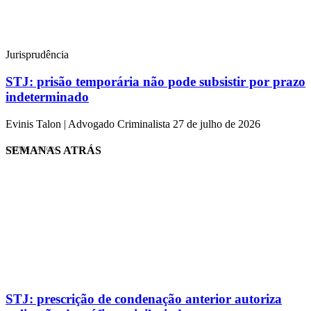
Jurisprudência
STJ: prisão temporária não pode subsistir por prazo
indeterminado
Evinis Talon | Advogado Criminalista
27 de julho de 2026
SEMANAS ATRÁS
EVINIS TALON
STJ: prescrição de condenação anterior autoriza