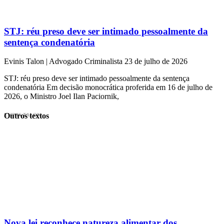
STJ: réu preso deve ser intimado pessoalmente da
sentença condenatória
Evinis Talon | Advogado Criminalista
23 de julho de 2026
STJ: réu preso deve ser intimado pessoalmente da sentença
condenatória Em decisão monocrática proferida em 16 de julho de
2026, o Ministro Joel Ilan Paciornik,
Outros textos
EVINIS TALON
Nova lei reconhece natureza alimentar dos