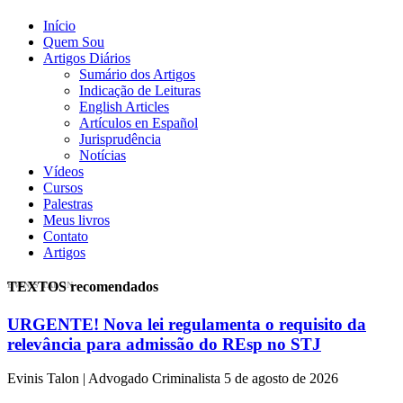
Início
Quem Sou
Artigos Diários
Sumário dos Artigos
Indicação de Leituras
English Articles
Artículos en Español
Jurisprudência
Notícias
Vídeos
Cursos
Palestras
Meus livros
Contato
Artigos
TEXTOS recomendados
EVINIS TALON
URGENTE! Nova lei regulamenta o requisito da
relevância para admissão do REsp no STJ
Evinis Talon | Advogado Criminalista
5 de agosto de 2026