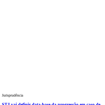
Jurisprudência
STJ vai definir data-base da progressão em caso de