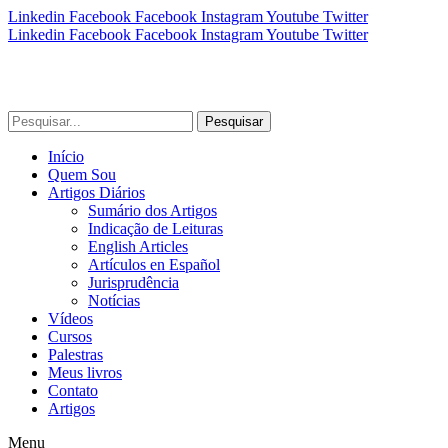
Linkedin
Facebook
Facebook
Instagram
Youtube
Twitter
Linkedin
Facebook
Facebook
Instagram
Youtube
Twitter
Pesquisar
Início
Quem Sou
Artigos Diários
Sumário dos Artigos
Indicação de Leituras
English Articles
Artículos en Español
Jurisprudência
Notícias
Vídeos
Cursos
Palestras
Meus livros
Contato
Artigos
Menu