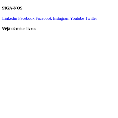
SIGA-NOS
EVINIS TALON
Linkedin
Facebook
Facebook
Instagram
Youtube
Twitter
Veja os meus livros
EVINIS TALON