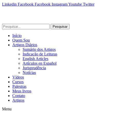
Linkedin
Facebook
Facebook
Instagram
Youtube
Twitter
Pesquisar
Início
Quem Sou
Artigos Diários
Sumário dos Artigos
Indicação de Leituras
English Articles
Artículos en Español
Jurisprudência
Notícias
Vídeos
Cursos
Palestras
Meus livros
Contato
Artigos
Menu