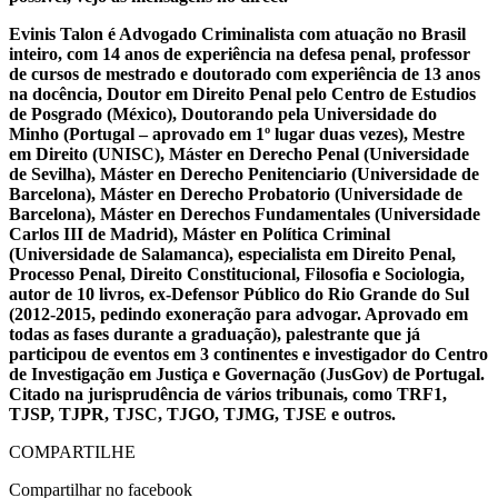
Evinis Talon é Advogado Criminalista com atuação no Brasil
inteiro, com 14 anos de experiência na defesa penal, professor
de cursos de mestrado e doutorado com experiência de 13 anos
na docência, Doutor em Direito Penal pelo Centro de Estudios
de Posgrado (México), Doutorando pela Universidade do
Minho (Portugal – aprovado em 1º lugar duas vezes), Mestre
em Direito (UNISC), Máster en Derecho Penal (Universidade
de Sevilha), Máster en Derecho Penitenciario (Universidade de
Barcelona), Máster en Derecho Probatorio (Universidade de
Barcelona), Máster en Derechos Fundamentales (Universidade
Carlos III de Madrid), Máster en Política Criminal
(Universidade de Salamanca), especialista em Direito Penal,
Processo Penal, Direito Constitucional, Filosofia e Sociologia,
autor de 10 livros, ex-Defensor Público do Rio Grande do Sul
(2012-2015, pedindo exoneração para advogar. Aprovado em
todas as fases durante a graduação), palestrante que já
participou de eventos em 3 continentes e investigador do Centro
de Investigação em Justiça e Governação (JusGov) de Portugal.
Citado na jurisprudência de vários tribunais, como TRF1,
TJSP, TJPR, TJSC, TJGO, TJMG, TJSE e outros.
COMPARTILHE
Compartilhar no facebook