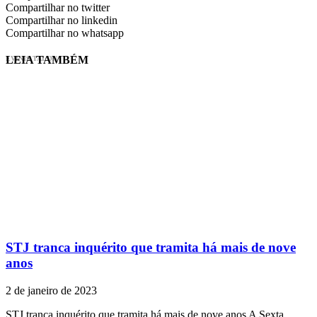
Compartilhar no twitter
Compartilhar no linkedin
Compartilhar no whatsapp
LEIA TAMBÉM
EVINIS TALON
STJ tranca inquérito que tramita há mais de nove
anos
2 de janeiro de 2023
STJ tranca inquérito que tramita há mais de nove anos A Sexta