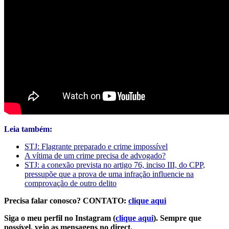
Leia também:
STJ: Flagrante preparado e crime impossível
A vítima de um crime precisa de advogado?
STJ: a conexão prevista no artigo 76, inciso III, do CPP,
pressupõe que a prova de uma infração influencie na
comprovação de outro delito
Precisa falar conosco? CONTATO:
clique aqui
Siga o meu perfil no Instagram (
clique aqui
). Sempre que
possível, vejo as mensagens no direct.