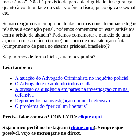
meses/anos”. Não há previsão de perda da dignidade, insegurança
quanto à continuidade da vida, violência física, psicológica e sexual
etc.
Se não exigirmos o cumprimento das normas constitucionais e legais
relativas à execução penal, podemos comemorar ou estar satisfeitos
com a prisão de alguém? Podemos comemorar a punição de uma
ação ou omissão ilícita (crime) por meio de uma situação ilícita
(cumprimento de pena no sistema prisional brasileiro)?
Se punirmos de forma ilícita, quem nos punirá?
Leia também:
A atuação do Advogado Criminalista no inquérito policial
O Advogado é examinado todos os dias
A divisão da diligência em partes na investigação criminal
defensiva
Depoimentos na investigação criminal defensiva
O problema do “periculum libertatis”
Precisa falar conosco? CONTATO:
clique aqui
Siga o meu perfil no Instagram (
clique aqui
). Sempre que
possível, vejo as mensagens no direct.