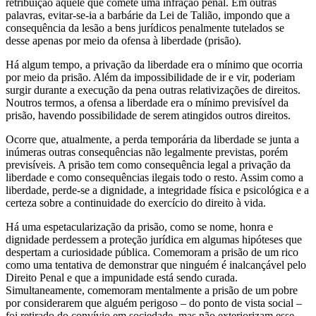
retribuição àquele que comete uma infração penal. Em outras
palavras, evitar-se-ia a barbárie da Lei de Talião, impondo que a
consequência da lesão a bens jurídicos penalmente tutelados se
desse apenas por meio da ofensa à liberdade (prisão).
Há algum tempo, a privação da liberdade era o mínimo que ocorria
por meio da prisão. Além da impossibilidade de ir e vir, poderiam
surgir durante a execução da pena outras relativizações de direitos.
Noutros termos, a ofensa a liberdade era o mínimo previsível da
prisão, havendo possibilidade de serem atingidos outros direitos.
Ocorre que, atualmente, a perda temporária da liberdade se junta a
inúmeras outras consequências não legalmente previstas, porém
previsíveis. A prisão tem como consequência legal a privação da
liberdade e como consequências ilegais todo o resto. Assim como a
liberdade, perde-se a dignidade, a integridade física e psicológica e a
certeza sobre a continuidade do exercício do direito à vida.
Há uma espetacularização da prisão, como se nome, honra e
dignidade perdessem a proteção jurídica em algumas hipóteses que
despertam a curiosidade pública. Comemoram a prisão de um rico
como uma tentativa de demonstrar que ninguém é inalcançável pelo
Direito Penal e que a impunidade está sendo curada.
Simultaneamente, comemoram mentalmente a prisão de um pobre
por considerarem que alguém perigoso – do ponto de vista social –
foi retirado do convívio em sociedade, mas não exteriorizam esse