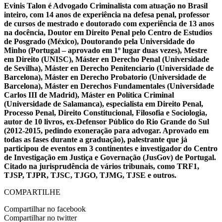
Evinis Talon é Advogado Criminalista com atuação no Brasil
inteiro, com 14 anos de experiência na defesa penal, professor
de cursos de mestrado e doutorado com experiência de 13 anos
na docência, Doutor em Direito Penal pelo Centro de Estudios
de Posgrado (México), Doutorando pela Universidade do
Minho (Portugal – aprovado em 1º lugar duas vezes), Mestre
em Direito (UNISC), Máster en Derecho Penal (Universidade
de Sevilha), Máster en Derecho Penitenciario (Universidade de
Barcelona), Máster en Derecho Probatorio (Universidade de
Barcelona), Máster en Derechos Fundamentales (Universidade
Carlos III de Madrid), Máster en Política Criminal
(Universidade de Salamanca), especialista em Direito Penal,
Processo Penal, Direito Constitucional, Filosofia e Sociologia,
autor de 10 livros, ex-Defensor Público do Rio Grande do Sul
(2012-2015, pedindo exoneração para advogar. Aprovado em
todas as fases durante a graduação), palestrante que já
participou de eventos em 3 continentes e investigador do Centro
de Investigação em Justiça e Governação (JusGov) de Portugal.
Citado na jurisprudência de vários tribunais, como TRF1,
TJSP, TJPR, TJSC, TJGO, TJMG, TJSE e outros.
COMPARTILHE
Compartilhar no facebook
Compartilhar no twitter