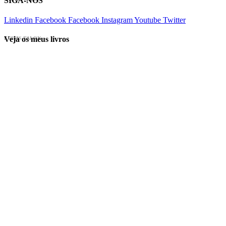
SIGA-NOS
Linkedin
Facebook
Facebook
Instagram
Youtube
Twitter
Veja os meus livros
EVINIS TALON