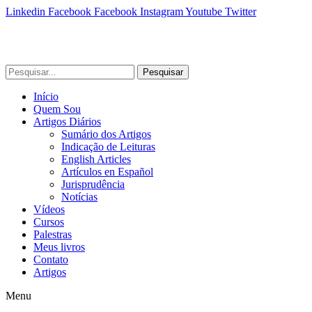
Linkedin
Facebook
Facebook
Instagram
Youtube
Twitter
Pesquisar
Início
Quem Sou
Artigos Diários
Sumário dos Artigos
Indicação de Leituras
English Articles
Artículos en Español
Jurisprudência
Notícias
Vídeos
Cursos
Palestras
Meus livros
Contato
Artigos
Menu