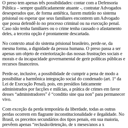
O preso tem apenas três possibilidades: contar com a Defensoria
Pública – sempre qualificadamente atuante -, contratar Advogados
desesperados que, de forma antiética, fazem mutirão no sistema
prisional ou esperar que seus familiares encontrem um Advogado
que possa defendê-lo no processo criminal ou na execução penal.
Caso não tenha familiares ou o crime tenha causado o afastamento
deles, a terceira opção é prontamente descartada.
No contexto atual do sistema prisional brasileiro, perde-se, da
mesma forma, a dignidade da pessoa humana. O preso passa a ser
apenas um objeto de exteriorização das nossas frustrações sociais e
morais e da incapacidade governamental de gerir políticas públicas e
recursos financeiros.
Perde-se, inclusive, a possibilidade de cumprir a pena de modo a
possibilitar a harmônica integração social do condenado (art. 1º da
Lei de Execução Penal), pois, em presídios faticamente
administrados por facções e milícias, a prática de crimes em favor
desses “administradores” é “conditio sine qua non” para permanecer
vivo.
Com exceção da perda temporária da liberdade, todas as outras
perdas ocorrem em flagrante inconstitucionalidade e ilegalidade. No
Brasil, os preceitos secundários dos tipos penais, em sua maioria,
prevêem apenas “reclusão/detenção, de x meses/anos a x