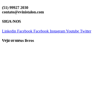
(51) 99927 2030
contato@evinistalon.com
SIGA-NOS
EVINIS TALON
Linkedin
Facebook
Facebook
Instagram
Youtube
Twitter
Veja os meus livros
EVINIS TALON