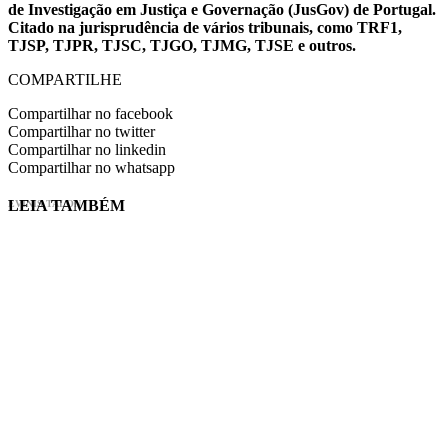
de Investigação em Justiça e Governação (JusGov) de Portugal.
Citado na jurisprudência de vários tribunais, como TRF1,
TJSP, TJPR, TJSC, TJGO, TJMG, TJSE e outros.
COMPARTILHE
Compartilhar no facebook
Compartilhar no twitter
Compartilhar no linkedin
Compartilhar no whatsapp
LEIA TAMBÉM
EVINIS TALON