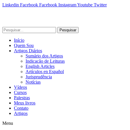
Linkedin
Facebook
Facebook
Instagram
Youtube
Twitter
Pesquisar
Início
Quem Sou
Artigos Diários
Sumário dos Artigos
Indicação de Leituras
English Articles
Artículos en Español
Jurisprudência
Notícias
Vídeos
Cursos
Palestras
Meus livros
Contato
Artigos
Menu