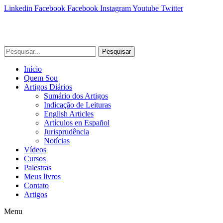
Linkedin
Facebook
Facebook
Instagram
Youtube
Twitter
Pesquisar
Início
Quem Sou
Artigos Diários
Sumário dos Artigos
Indicação de Leituras
English Articles
Artículos en Español
Jurisprudência
Notícias
Vídeos
Cursos
Palestras
Meus livros
Contato
Artigos
Menu