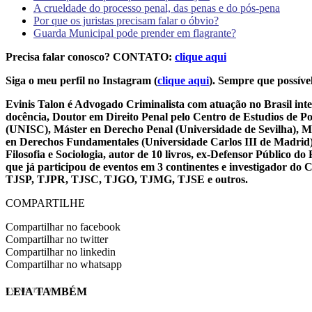
A crueldade do processo penal, das penas e do pós-pena
Por que os juristas precisam falar o óbvio?
Guarda Municipal pode prender em flagrante?
Precisa falar conosco? CONTATO:
clique aqui
Siga o meu perfil no Instagram (
clique aqui
). Sempre que possível
Evinis Talon é Advogado Criminalista com atuação no Brasil inte
docência, Doutor em Direito Penal pelo Centro de Estudios de P
(UNISC), Máster en Derecho Penal (Universidade de Sevilha), Má
en Derechos Fundamentales (Universidade Carlos III de Madrid), 
Filosofia e Sociologia, autor de 10 livros, ex-Defensor Público
que já participou de eventos em 3 continentes e investigador do
TJSP, TJPR, TJSC, TJGO, TJMG, TJSE e outros.
COMPARTILHE
Compartilhar no facebook
Compartilhar no twitter
Compartilhar no linkedin
Compartilhar no whatsapp
LEIA TAMBÉM
EVINIS TALON