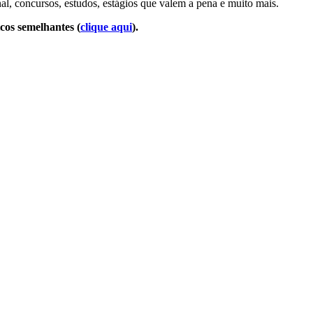
l, concursos, estudos, estágios que valem a pena e muito mais.
icos semelhantes (
clique aqui
).