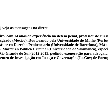
, vejo as mensagens no direct.
iro, com 14 anos de experiência na defesa penal, professor de cur
osgrado (México), Doutorando pela Universidade do Minho (Portug
ster en Derecho Penitenciario (Universidade de Barcelona), Mást
Máster en Política Criminal (Universidade de Salamanca), especial
 do Rio Grande do Sul (2012-2015, pedindo exoneração para advogar.
 Centro de Investigação em Justiça e Governação (JusGov) de Portu