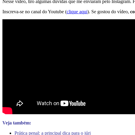
Nesse vídeo, tiro algumas dúvidas que me enviaram pelo Instagram. Fa
Inscreva-se no canal do Youtube (
clique aqui
). Se gostou do vídeo,
co
Veja também:
Prática penal: a principal dica para o júri