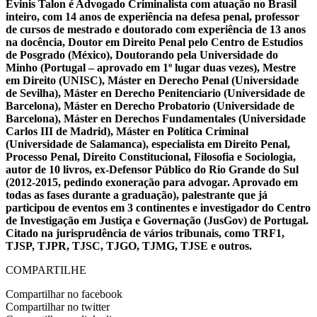
Evinis Talon é Advogado Criminalista com atuação no Brasil
inteiro, com 14 anos de experiência na defesa penal, professor
de cursos de mestrado e doutorado com experiência de 13 anos
na docência, Doutor em Direito Penal pelo Centro de Estudios
de Posgrado (México), Doutorando pela Universidade do
Minho (Portugal – aprovado em 1º lugar duas vezes), Mestre
em Direito (UNISC), Máster en Derecho Penal (Universidade
de Sevilha), Máster en Derecho Penitenciario (Universidade de
Barcelona), Máster en Derecho Probatorio (Universidade de
Barcelona), Máster en Derechos Fundamentales (Universidade
Carlos III de Madrid), Máster en Política Criminal
(Universidade de Salamanca), especialista em Direito Penal,
Processo Penal, Direito Constitucional, Filosofia e Sociologia,
autor de 10 livros, ex-Defensor Público do Rio Grande do Sul
(2012-2015, pedindo exoneração para advogar. Aprovado em
todas as fases durante a graduação), palestrante que já
participou de eventos em 3 continentes e investigador do Centro
de Investigação em Justiça e Governação (JusGov) de Portugal.
Citado na jurisprudência de vários tribunais, como TRF1,
TJSP, TJPR, TJSC, TJGO, TJMG, TJSE e outros.
COMPARTILHE
Compartilhar no facebook
Compartilhar no twitter