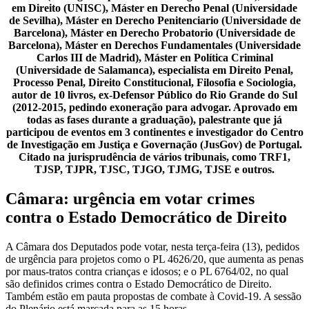
em Direito (UNISC), Máster en Derecho Penal (Universidade
de Sevilha), Máster en Derecho Penitenciario (Universidade de
Barcelona), Máster en Derecho Probatorio (Universidade de
Barcelona), Máster en Derechos Fundamentales (Universidade
Carlos III de Madrid), Máster en Política Criminal
(Universidade de Salamanca), especialista em Direito Penal,
Processo Penal, Direito Constitucional, Filosofia e Sociologia,
autor de 10 livros, ex-Defensor Público do Rio Grande do Sul
(2012-2015, pedindo exoneração para advogar. Aprovado em
todas as fases durante a graduação), palestrante que já
participou de eventos em 3 continentes e investigador do Centro
de Investigação em Justiça e Governação (JusGov) de Portugal.
Citado na jurisprudência de vários tribunais, como TRF1,
TJSP, TJPR, TJSC, TJGO, TJMG, TJSE e outros.
Câmara: urgência em votar crimes
contra o Estado Democrático de Direito
A Câmara dos Deputados pode votar, nesta terça-feira (13), pedidos
de urgência para projetos como o PL 4626/20, que aumenta as penas
por maus-tratos contra crianças e idosos; e o PL 6764/02, no qual
são definidos crimes contra o Estado Democrático de Direito.
Também estão em pauta propostas de combate à Covid-19. A sessão
do Plenário está marcada para as 15 horas.