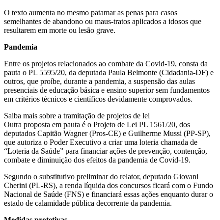
O texto aumenta no mesmo patamar as penas para casos
semelhantes de abandono ou maus-tratos aplicados a idosos que
resultarem em morte ou lesão grave.
Pandemia
Entre os projetos relacionados ao combate da Covid-19, consta da
pauta o PL 5595/20, da deputada Paula Belmonte (Cidadania-DF) e
outros, que proíbe, durante a pandemia, a suspensão das aulas
presenciais de educação básica e ensino superior sem fundamentos
em critérios técnicos e científicos devidamente comprovados.
Saiba mais sobre a tramitação de projetos de lei
Outra proposta em pauta é o Projeto de Lei PL 1561/20, dos
deputados Capitão Wagner (Pros-CE) e Guilherme Mussi (PP-SP),
que autoriza o Poder Executivo a criar uma loteria chamada de
“Loteria da Saúde” para financiar ações de prevenção, contenção,
combate e diminuição dos efeitos da pandemia de Covid-19.
Segundo o substitutivo preliminar do relator, deputado Giovani
Cherini (PL-RS), a renda líquida dos concursos ficará com o Fundo
Nacional de Saúde (FNS) e financiará essas ações enquanto durar o
estado de calamidade pública decorrente da pandemia.
Medidas protetivas