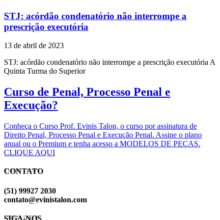
STJ: acórdão condenatório não interrompe a
prescrição executória
13 de abril de 2023
STJ: acórdão condenatório não interrompe a prescrição executória A
Quinta Turma do Superior
Curso de Penal, Processo Penal e
Execução?
Conheça o Curso Prof. Evinis Talon, o curso por assinatura de
Direito Penal, Processo Penal e Execução Penal. Assine o plano
anual ou o Premium e tenha acesso a MODELOS DE PEÇAS.
CLIQUE AQUI
CONTATO
EVINIS TALON
(51) 99927 2030
contato@evinistalon.com
SIGA-NOS
EVINIS TALON