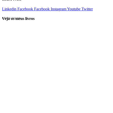
Linkedin
Facebook
Facebook
Instagram
Youtube
Twitter
Veja os meus livros
EVINIS TALON