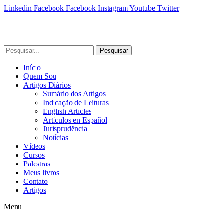
Linkedin
Facebook
Facebook
Instagram
Youtube
Twitter
Pesquisar
Início
Quem Sou
Artigos Diários
Sumário dos Artigos
Indicação de Leituras
English Articles
Artículos en Español
Jurisprudência
Notícias
Vídeos
Cursos
Palestras
Meus livros
Contato
Artigos
Menu