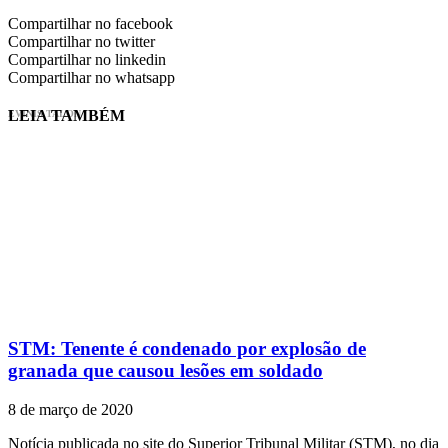
Compartilhar no facebook
Compartilhar no twitter
Compartilhar no linkedin
Compartilhar no whatsapp
LEIA TAMBÉM
EVINIS TALON
STM: Tenente é condenado por explosão de
granada que causou lesões em soldado
8 de março de 2020
Notícia publicada no site do Superior Tribunal Militar (STM), no dia