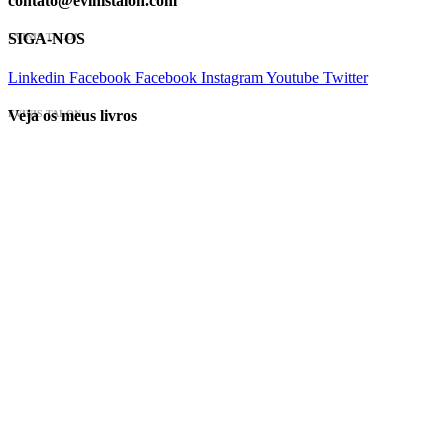
contato@evinistalon.com
SIGA-NOS
EVINIS TALON
Linkedin
Facebook
Facebook
Instagram
Youtube
Twitter
Veja os meus livros
EVINIS TALON