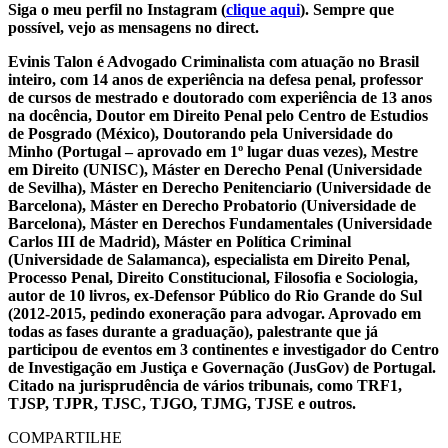
Siga o meu perfil no Instagram (
clique aqui
). Sempre que
possível, vejo as mensagens no direct.
Evinis Talon é Advogado Criminalista com atuação no Brasil
inteiro, com 14 anos de experiência na defesa penal, professor
de cursos de mestrado e doutorado com experiência de 13 anos
na docência, Doutor em Direito Penal pelo Centro de Estudios
de Posgrado (México), Doutorando pela Universidade do
Minho (Portugal – aprovado em 1º lugar duas vezes), Mestre
em Direito (UNISC), Máster en Derecho Penal (Universidade
de Sevilha), Máster en Derecho Penitenciario (Universidade de
Barcelona), Máster en Derecho Probatorio (Universidade de
Barcelona), Máster en Derechos Fundamentales (Universidade
Carlos III de Madrid), Máster en Política Criminal
(Universidade de Salamanca), especialista em Direito Penal,
Processo Penal, Direito Constitucional, Filosofia e Sociologia,
autor de 10 livros, ex-Defensor Público do Rio Grande do Sul
(2012-2015, pedindo exoneração para advogar. Aprovado em
todas as fases durante a graduação), palestrante que já
participou de eventos em 3 continentes e investigador do Centro
de Investigação em Justiça e Governação (JusGov) de Portugal.
Citado na jurisprudência de vários tribunais, como TRF1,
TJSP, TJPR, TJSC, TJGO, TJMG, TJSE e outros.
COMPARTILHE