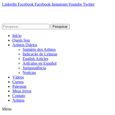
Linkedin
Facebook
Facebook
Instagram
Youtube
Twitter
Pesquisar
Início
Quem Sou
Artigos Diários
Sumário dos Artigos
Indicação de Leituras
English Articles
Artículos en Español
Jurisprudência
Notícias
Vídeos
Cursos
Palestras
Meus livros
Contato
Artigos
Menu