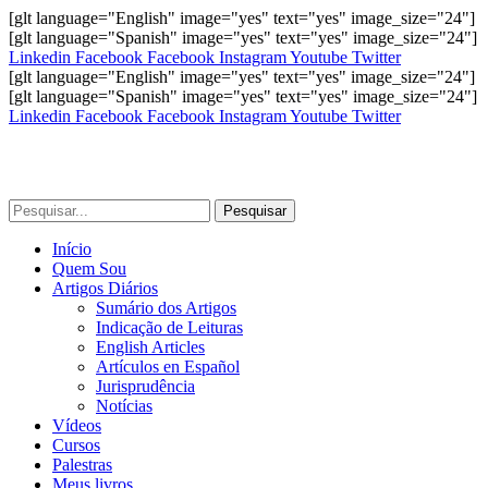
[glt language="English" image="yes" text="yes" image_size="24"]
[glt language="Spanish" image="yes" text="yes" image_size="24"]
Linkedin
Facebook
Facebook
Instagram
Youtube
Twitter
[glt language="English" image="yes" text="yes" image_size="24"]
[glt language="Spanish" image="yes" text="yes" image_size="24"]
Linkedin
Facebook
Facebook
Instagram
Youtube
Twitter
Pesquisar
Início
Quem Sou
Artigos Diários
Sumário dos Artigos
Indicação de Leituras
English Articles
Artículos en Español
Jurisprudência
Notícias
Vídeos
Cursos
Palestras
Meus livros