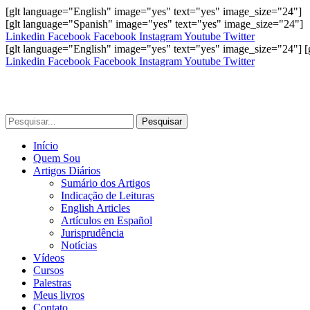
[glt language="English" image="yes" text="yes" image_size="24"]
[glt language="Spanish" image="yes" text="yes" image_size="24"]
Linkedin
Facebook
Facebook
Instagram
Youtube
Twitter
[glt language="English" image="yes" text="yes" image_size="24"] 
Linkedin
Facebook
Facebook
Instagram
Youtube
Twitter
Pesquisar
Início
Quem Sou
Artigos Diários
Sumário dos Artigos
Indicação de Leituras
English Articles
Artículos en Español
Jurisprudência
Notícias
Vídeos
Cursos
Palestras
Meus livros
Contato