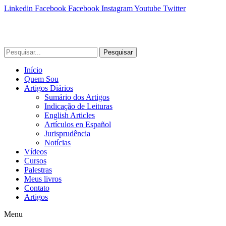
Linkedin
Facebook
Facebook
Instagram
Youtube
Twitter
Pesquisar
Início
Quem Sou
Artigos Diários
Sumário dos Artigos
Indicação de Leituras
English Articles
Artículos en Español
Jurisprudência
Notícias
Vídeos
Cursos
Palestras
Meus livros
Contato
Artigos
Menu