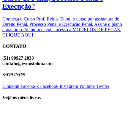
Execução?
Conheça o Curso Prof. Evinis Talon, o curso por assinatura de
Direito Penal, Processo Penal e Execução Penal. Assine o plano
anual ou o Premium e tenha acesso a MODELOS DE PEÇAS.
CLIQUE AQUI
CONTATO
EVINIS TALON
(51) 99927 2030
contato@evinistalon.com
SIGA-NOS
EVINIS TALON
Linkedin
Facebook
Facebook
Instagram
Youtube
Twitter
Veja os meus livros
EVINIS TALON