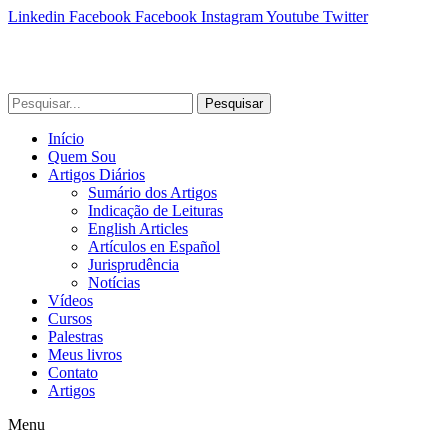
Linkedin
Facebook
Facebook
Instagram
Youtube
Twitter
Pesquisar
Início
Quem Sou
Artigos Diários
Sumário dos Artigos
Indicação de Leituras
English Articles
Artículos en Español
Jurisprudência
Notícias
Vídeos
Cursos
Palestras
Meus livros
Contato
Artigos
Menu