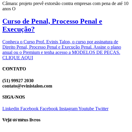
Câmara: projeto prevê extorsão contra empresas com pena de até 10
anos O
Curso de Penal, Processo Penal e
Execução?
Conheça o Curso Prof. Evinis Talon, o curso por assinatura de
Direito Penal, Processo Penal e Execução Penal. Assine o plano
anual ou o Premium e tenha acesso a MODELOS DE PEÇAS.
CLIQUE AQUI
CONTATO
EVINIS TALON
(51) 99927 2030
contato@evinistalon.com
SIGA-NOS
EVINIS TALON
Linkedin
Facebook
Facebook
Instagram
Youtube
Twitter
Veja os meus livros
EVINIS TALON