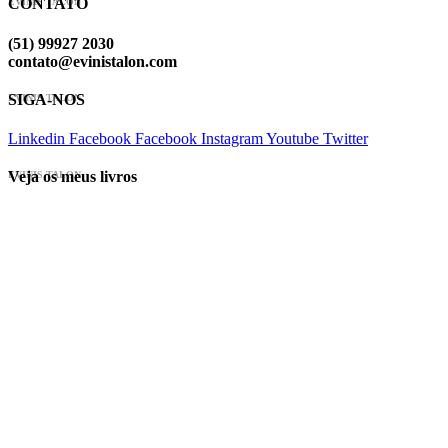
CONTATO
EVINIS TALON
(51) 99927 2030
contato@evinistalon.com
SIGA-NOS
EVINIS TALON
Linkedin
Facebook
Facebook
Instagram
Youtube
Twitter
Veja os meus livros
EVINIS TALON