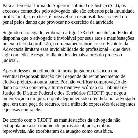
​Para a Terceira Turma do Superior Tribunal de Justiça (STJ), os
excessos cometidos pelo advogado não são cobertos pela imunidade
profissional, e, em tese, é possível sua responsabilização civil ou
penal pelos danos que provocar no exercício da atividade.
Segundo o colegiado, embora o artigo 133 da Constituição Federal
disponha que o advogado é inviolável por seus atos e manifestações
no exercício da profissão, o ordenamento jurídico e o Estatuto da
Advocacia limitam essa inviolabilidade do profissional – que deve
agir com ética e respeito diante dos demais atores do processo
judicial.
Apesar desse entendimento, a turma julgadora destacou que
eventual responsabilização civil depende do reconhecimento de
efetivo prejuízo à outra parte. Por não verificar comprovação de
dano no caso concreto, a turma manteve acórdão do Tribunal de
Justiça do Distrito Federal e dos Territórios (TJDFT) que negou
indenização a um juiz, o qual alegou ter sido ofendido por advogada
que, em uma peça de recurso, teria utilizado expressões deselegantes
e jocosas contra ele.
De acordo com o TJDFT, as manifestações da advogada não
extrapolaram a sua imunidade profissional, pois, embora
reprováveis, não exorbitaram da atuação como causídica.