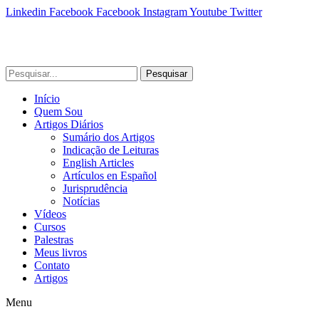
Linkedin
Facebook
Facebook
Instagram
Youtube
Twitter
Pesquisar
Início
Quem Sou
Artigos Diários
Sumário dos Artigos
Indicação de Leituras
English Articles
Artículos en Español
Jurisprudência
Notícias
Vídeos
Cursos
Palestras
Meus livros
Contato
Artigos
Menu