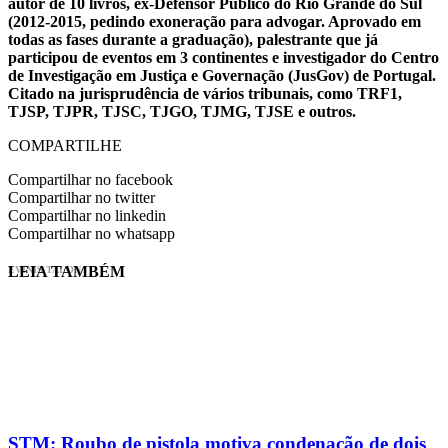
autor de 10 livros, ex-Defensor Público do Rio Grande do Sul
(2012-2015, pedindo exoneração para advogar. Aprovado em
todas as fases durante a graduação), palestrante que já
participou de eventos em 3 continentes e investigador do Centro
de Investigação em Justiça e Governação (JusGov) de Portugal.
Citado na jurisprudência de vários tribunais, como TRF1,
TJSP, TJPR, TJSC, TJGO, TJMG, TJSE e outros.
COMPARTILHE
Compartilhar no facebook
Compartilhar no twitter
Compartilhar no linkedin
Compartilhar no whatsapp
LEIA TAMBÉM
EVINIS TALON
STM: Roubo de pistola motiva condenação de dois