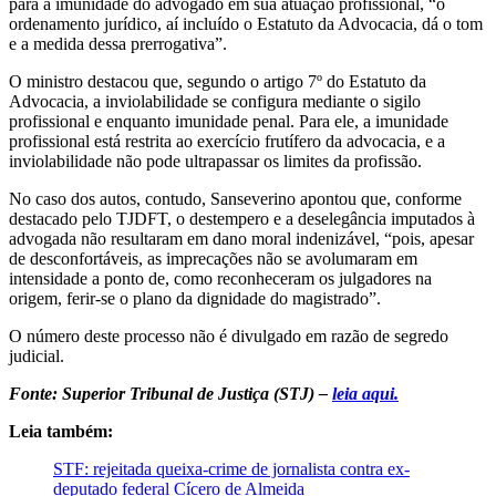
para a imunidade do advogado em sua atuação profissional, “o
ordenamento jurídico, aí incluído o Estatuto da Advocacia, dá o tom
e a medida dessa prerrogativa”.
O ministro destacou que, segundo o artigo 7º do Estatuto da
Advocacia, a inviolabilidade se configura mediante o sigilo
profissional e enquanto imunidade penal. Para ele, a imunidade
profissional está restrita ao exercício frutífero da advocacia, e a
inviolabilidade não pode ultrapassar os limites da profissão.
No caso dos autos, contudo, Sanseverino apontou que, conforme
destacado pelo TJDFT, o destempero e a deselegância imputados à
advogada não resultaram em dano moral indenizável, “pois, apesar
de desconfortáveis, as imprecações não se avolumaram em
intensidade a ponto de, como reconheceram os julgadores na
origem, ferir-se o plano da dignidade do magistrado”.
O número deste processo não é divulgado em razão de segredo
judicial.
Fonte: Superior Tribunal de Justiça (STJ) –
leia aqui.
Leia também:
STF: rejeitada queixa-crime de jornalista contra ex-
deputado federal Cícero de Almeida