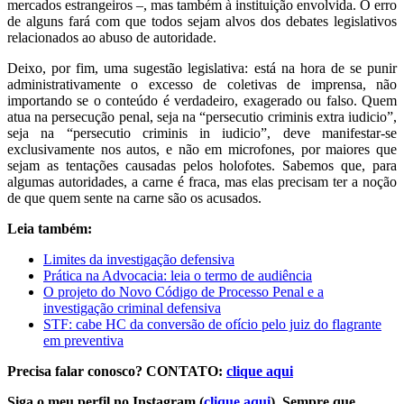
mercados estrangeiros –, mas também à instituição envolvida. O erro
de alguns fará com que todos sejam alvos dos debates legislativos
relacionados ao abuso de autoridade.
Deixo, por fim, uma sugestão legislativa: está na hora de se punir
administrativamente o excesso de coletivas de imprensa, não
importando se o conteúdo é verdadeiro, exagerado ou falso. Quem
atua na persecução penal, seja na “persecutio criminis extra iudicio”,
seja na “persecutio criminis in iudicio”, deve manifestar-se
exclusivamente nos autos, e não em microfones, por maiores que
sejam as tentações causadas pelos holofotes. Sabemos que, para
algumas autoridades, a carne é fraca, mas elas precisam ter a noção
de que quem sente na carne são os acusados.
Leia também:
Limites da investigação defensiva
Prática na Advocacia: leia o termo de audiência
O projeto do Novo Código de Processo Penal e a
investigação criminal defensiva
STF: cabe HC da conversão de ofício pelo juiz do flagrante
em preventiva
Precisa falar conosco? CONTATO:
clique aqui
Siga o meu perfil no Instagram (
clique aqui
). Sempre que