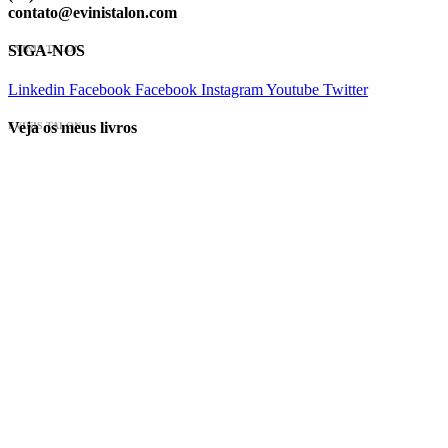
contato@evinistalon.com
SIGA-NOS
EVINIS TALON
Linkedin
Facebook
Facebook
Instagram
Youtube
Twitter
Veja os meus livros
EVINIS TALON