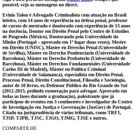
possível, vejo as mensagens no direct.
Evinis Talon é Advogado Criminalista com atuação no Brasil
inteiro, com 14 anos de experiência na defesa penal, professor
de cursos de mestrado e doutorado com experiência de 13 anos
na docência, Doutor em Direito Penal pelo Centro de Estudios
de Posgrado (México), Doutorando pela Universidade do
Minho (Portugal – aprovado em 1º lugar duas vezes), Mestre
em Direito (UNISC), Máster en Derecho Penal (Universidade
de Sevilha), Máster en Derecho Penitenciario (Universidade de
Barcelona), Máster en Derecho Probatorio (Universidade de
Barcelona), Máster en Derechos Fundamentales (Universidade
Carlos III de Madrid), Máster en Política Criminal
(Universidade de Salamanca), especialista em Direito Penal,
Processo Penal, Direito Constitucional, Filosofia e Sociologia,
autor de 10 livros, ex-Defensor Público do Rio Grande do Sul
(2012-2015, pedindo exoneração para advogar. Aprovado em
todas as fases durante a graduação), palestrante que já
participou de eventos em 3 continentes e investigador do Centro
de Investigação em Justiça e Governação (JusGov) de Portugal.
Citado na jurisprudência de vários tribunais, como TRF1,
TJSP, TJPR, TJSC, TJGO, TJMG, TJSE e outros.
COMPARTILHE