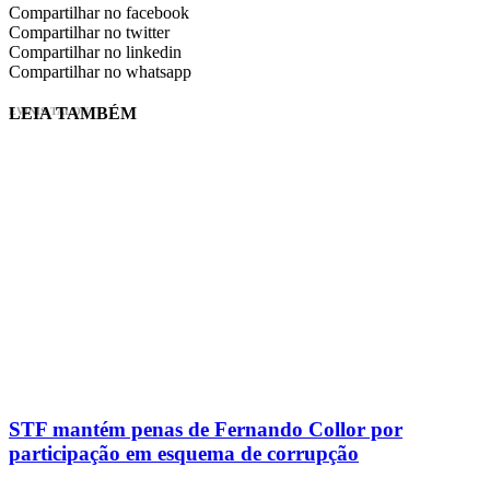
Compartilhar no facebook
Compartilhar no twitter
Compartilhar no linkedin
Compartilhar no whatsapp
LEIA TAMBÉM
EVINIS TALON
STF mantém penas de Fernando Collor por
participação em esquema de corrupção