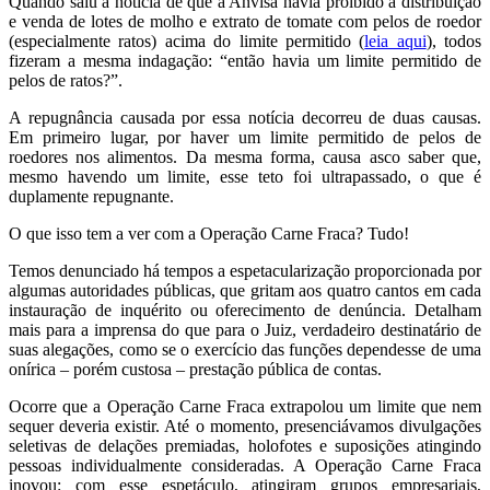
Quando saiu a notícia de que a Anvisa havia proibido a distribuição
e venda de lotes de molho e extrato de tomate com pelos de roedor
(especialmente ratos) acima do limite permitido (
leia aqui
), todos
fizeram a mesma indagação: “então havia um limite permitido de
pelos de ratos?”.
A repugnância causada por essa notícia decorreu de duas causas.
Em primeiro lugar, por haver um limite permitido de pelos de
roedores nos alimentos. Da mesma forma, causa asco saber que,
mesmo havendo um limite, esse teto foi ultrapassado, o que é
duplamente repugnante.
O que isso tem a ver com a Operação Carne Fraca? Tudo!
Temos denunciado há tempos a espetacularização proporcionada por
algumas autoridades públicas, que gritam aos quatro cantos em cada
instauração de inquérito ou oferecimento de denúncia. Detalham
mais para a imprensa do que para o Juiz, verdadeiro destinatário de
suas alegações, como se o exercício das funções dependesse de uma
onírica – porém custosa – prestação pública de contas.
Ocorre que a Operação Carne Fraca extrapolou um limite que nem
sequer deveria existir. Até o momento, presenciávamos divulgações
seletivas de delações premiadas, holofotes e suposições atingindo
pessoas individualmente consideradas. A Operação Carne Fraca
inovou: com esse espetáculo, atingiram grupos empresariais,