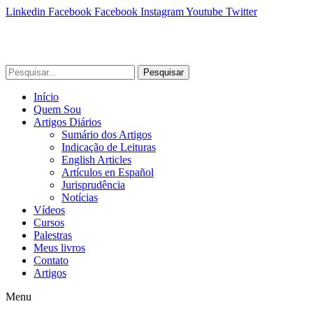
Linkedin
Facebook
Facebook
Instagram
Youtube
Twitter
Pesquisar
Início
Quem Sou
Artigos Diários
Sumário dos Artigos
Indicação de Leituras
English Articles
Artículos en Español
Jurisprudência
Notícias
Vídeos
Cursos
Palestras
Meus livros
Contato
Artigos
Menu