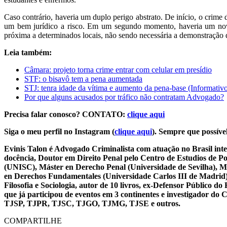
Caso contrário, haveria um duplo perigo abstrato. De início, o crime
um bem jurídico a risco. Em um segundo momento, haveria um novo
próxima a determinados locais, não sendo necessária a demonstração de
Leia também:
Câmara: projeto torna crime entrar com celular em presídio
STF: o bisavô tem a pena aumentada
STJ: tenra idade da vítima e aumento da pena-base (Informativ
Por que alguns acusados por tráfico não contratam Advogado?
Precisa falar conosco? CONTATO:
clique aqui
Siga o meu perfil no Instagram (
clique aqui
). Sempre que possível
Evinis Talon é Advogado Criminalista com atuação no Brasil inte
docência, Doutor em Direito Penal pelo Centro de Estudios de P
(UNISC), Máster en Derecho Penal (Universidade de Sevilha), Má
en Derechos Fundamentales (Universidade Carlos III de Madrid), 
Filosofia e Sociologia, autor de 10 livros, ex-Defensor Público
que já participou de eventos em 3 continentes e investigador do
TJSP, TJPR, TJSC, TJGO, TJMG, TJSE e outros.
COMPARTILHE