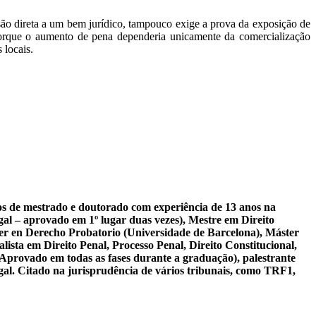
esão direta a um bem jurídico, tampouco exige a prova da exposição de
orque o aumento de pena dependeria unicamente da comercialização
 locais.
sos de mestrado e doutorado com experiência de 13 anos na
al – aprovado em 1º lugar duas vezes), Mestre em Direito
er en Derecho Probatorio (Universidade de Barcelona), Máster
ista em Direito Penal, Processo Penal, Direito Constitucional,
 Aprovado em todas as fases durante a graduação), palestrante
gal. Citado na jurisprudência de vários tribunais, como TRF1,