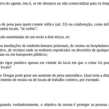
ivo do agente, isto é, se ele desejava ou não comercializar para os fre
 de pena para quem comete tráfico (art. 33) ou colaboração, como info
ados locais, “in verbis”:
i são aumentadas de um sexto a dois terços, se:
u imediações de estabelecimentos prisionais, de ensino ou hospitalares, d
letivo, de recintos onde se realizem espetáculos ou diversões de qualqu
iais ou em transportes públicos;
 do rigor punitivo apenas em virtude do local em que o crime foi pr
 locais?
ei de Drogas pode gerar um aumento de pena automático. Qual seria a dis
cimento de ensino ou de locais de trabalho coletivo, por exemplo.
l, quando, verdadeiramente, o objetivo da norma é proteger as pessoas