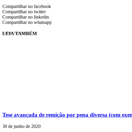
Compartilhar no facebook
Compartilhar no twitter
Compartilhar no linkedin
Compartilhar no whatsapp
LEIA TAMBÉM
EVINIS TALON
Tese avançada de remição por pena diversa (com exe
30 de junho de 2020