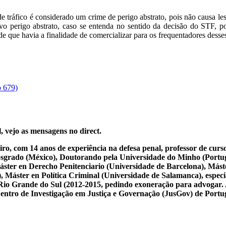
 de tráfico é considerado um crime de perigo abstrato, pois não causa l
 perigo abstrato, caso se entenda no sentido da decisão do STF, p
 que havia a finalidade de comercializar para os frequentadores desses
o 679)
, vejo as mensagens no direct.
iro, com 14 anos de experiência na defesa penal, professor de cur
osgrado (México), Doutorando pela Universidade do Minho (Portug
ster en Derecho Penitenciario (Universidade de Barcelona), Mást
Máster en Política Criminal (Universidade de Salamanca), especial
 do Rio Grande do Sul (2012-2015, pedindo exoneração para advogar.
 Centro de Investigação em Justiça e Governação (JusGov) de Portu