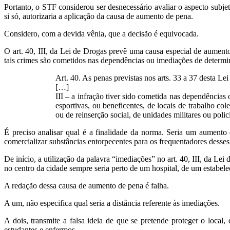
Portanto, o STF considerou ser desnecessário avaliar o aspecto subjet
si só, autorizaria a aplicação da causa de aumento de pena.
Considero, com a devida vênia, que a decisão é equivocada.
O art. 40, III, da Lei de Drogas prevê uma causa especial de aumento
tais crimes são cometidos nas dependências ou imediações de determin
Art. 40. As penas previstas nos arts. 33 a 37 desta Le
[…]
III – a infração tiver sido cometida nas dependências o
esportivas, ou beneficentes, de locais de trabalho co
ou de reinserção social, de unidades militares ou polic
É preciso analisar qual é a finalidade da norma. Seria um aumento
comercializar substâncias entorpecentes para os frequentadores desses
De início, a utilização da palavra “imediações” no art. 40, III, da L
no centro da cidade sempre seria perto de um hospital, de um estabele
A redação dessa causa de aumento de pena é falha.
A um, não especifica qual seria a distância referente às imediações.
A dois, transmite a falsa ideia de que se pretende proteger o loca
estudantes e enfermos.