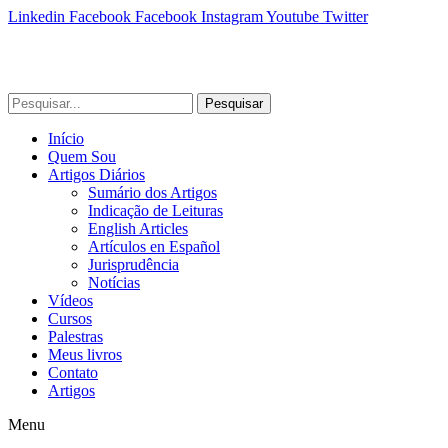
Linkedin
Facebook
Facebook
Instagram
Youtube
Twitter
Pesquisar
Início
Quem Sou
Artigos Diários
Sumário dos Artigos
Indicação de Leituras
English Articles
Artículos en Español
Jurisprudência
Notícias
Vídeos
Cursos
Palestras
Meus livros
Contato
Artigos
Menu