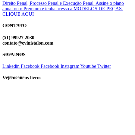
Direito Penal, Processo Penal e Execução Penal. Assine o plano
anual ou o Premium e tenha acesso a MODELOS DE PEÇAS.
CLIQUE AQUI
CONTATO
EVINIS TALON
(51) 99927 2030
contato@evinistalon.com
SIGA-NOS
EVINIS TALON
Linkedin
Facebook
Facebook
Instagram
Youtube
Twitter
Veja os meus livros
EVINIS TALON