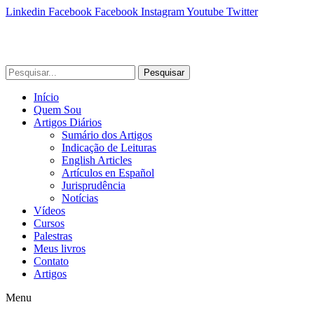
Linkedin
Facebook
Facebook
Instagram
Youtube
Twitter
Pesquisar
Início
Quem Sou
Artigos Diários
Sumário dos Artigos
Indicação de Leituras
English Articles
Artículos en Español
Jurisprudência
Notícias
Vídeos
Cursos
Palestras
Meus livros
Contato
Artigos
Menu