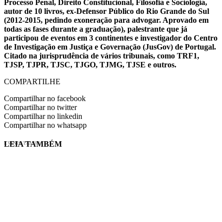
Processo Penal, Direito Constitucional, Filosofia e Sociologia,
autor de 10 livros, ex-Defensor Público do Rio Grande do Sul
(2012-2015, pedindo exoneração para advogar. Aprovado em
todas as fases durante a graduação), palestrante que já
participou de eventos em 3 continentes e investigador do Centro
de Investigação em Justiça e Governação (JusGov) de Portugal.
Citado na jurisprudência de vários tribunais, como TRF1,
TJSP, TJPR, TJSC, TJGO, TJMG, TJSE e outros.
COMPARTILHE
Compartilhar no facebook
Compartilhar no twitter
Compartilhar no linkedin
Compartilhar no whatsapp
LEIA TAMBÉM
EVINIS TALON