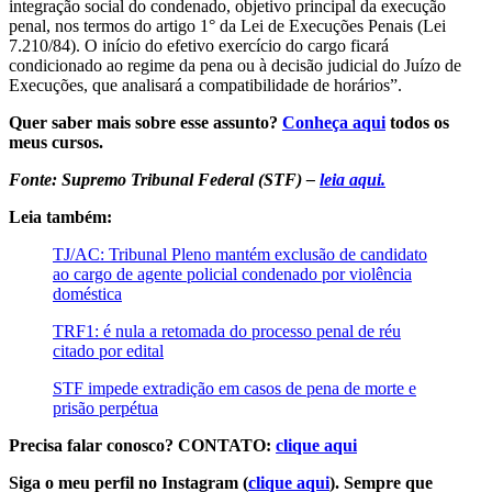
integração social do condenado, objetivo principal da execução
penal, nos termos do artigo 1° da Lei de Execuções Penais (Lei
7.210/84). O início do efetivo exercício do cargo ficará
condicionado ao regime da pena ou à decisão judicial do Juízo de
Execuções, que analisará a compatibilidade de horários”.
Quer saber mais sobre esse assunto?
Conheça aqui
todos os
meus cursos.
Fonte: Supremo Tribunal Federal (STF) –
leia aqui.
Leia também:
TJ/AC: Tribunal Pleno mantém exclusão de candidato
ao cargo de agente policial condenado por violência
doméstica
TRF1: é nula a retomada do processo penal de réu
citado por edital
STF impede extradição em casos de pena de morte e
prisão perpétua
Precisa falar conosco? CONTATO:
clique aqui
Siga o meu perfil no Instagram (
clique aqui
). Sempre que