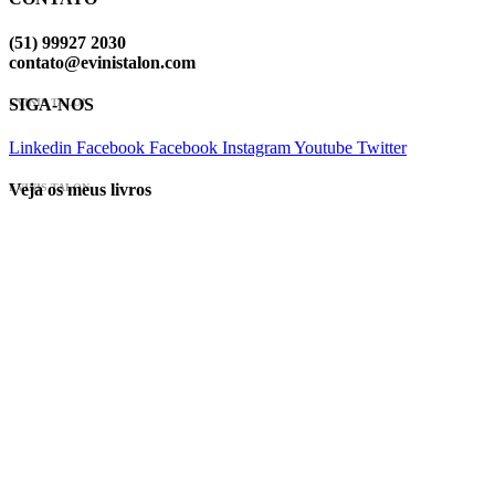
(51) 99927 2030
contato@evinistalon.com
SIGA-NOS
EVINIS TALON
Linkedin
Facebook
Facebook
Instagram
Youtube
Twitter
Veja os meus livros
EVINIS TALON