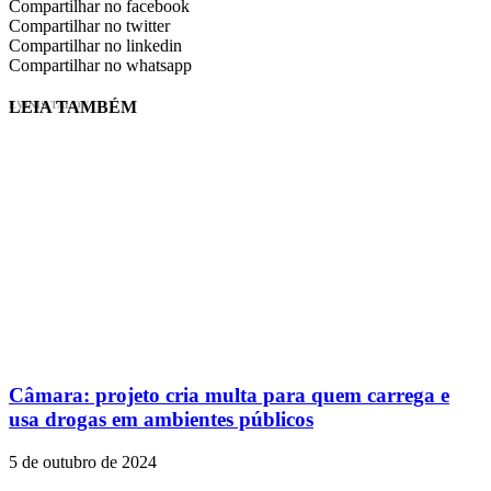
Compartilhar no facebook
Compartilhar no twitter
Compartilhar no linkedin
Compartilhar no whatsapp
LEIA TAMBÉM
EVINIS TALON
Câmara: projeto cria multa para quem carrega e
usa drogas em ambientes públicos
5 de outubro de 2024