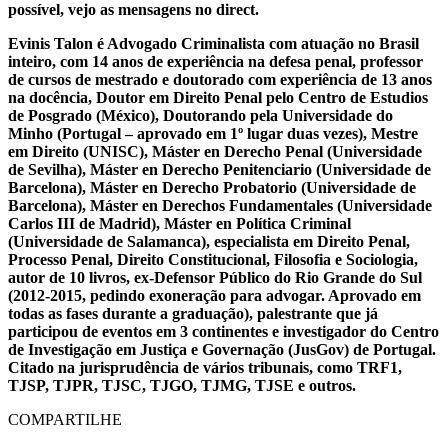
possível, vejo as mensagens no direct.
Evinis Talon é Advogado Criminalista com atuação no Brasil
inteiro, com 14 anos de experiência na defesa penal, professor
de cursos de mestrado e doutorado com experiência de 13 anos
na docência, Doutor em Direito Penal pelo Centro de Estudios
de Posgrado (México), Doutorando pela Universidade do
Minho (Portugal – aprovado em 1º lugar duas vezes), Mestre
em Direito (UNISC), Máster en Derecho Penal (Universidade
de Sevilha), Máster en Derecho Penitenciario (Universidade de
Barcelona), Máster en Derecho Probatorio (Universidade de
Barcelona), Máster en Derechos Fundamentales (Universidade
Carlos III de Madrid), Máster en Política Criminal
(Universidade de Salamanca), especialista em Direito Penal,
Processo Penal, Direito Constitucional, Filosofia e Sociologia,
autor de 10 livros, ex-Defensor Público do Rio Grande do Sul
(2012-2015, pedindo exoneração para advogar. Aprovado em
todas as fases durante a graduação), palestrante que já
participou de eventos em 3 continentes e investigador do Centro
de Investigação em Justiça e Governação (JusGov) de Portugal.
Citado na jurisprudência de vários tribunais, como TRF1,
TJSP, TJPR, TJSC, TJGO, TJMG, TJSE e outros.
COMPARTILHE