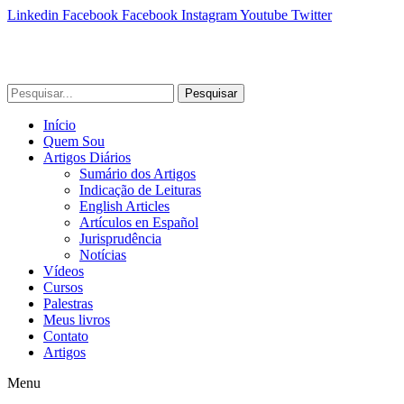
Linkedin
Facebook
Facebook
Instagram
Youtube
Twitter
Pesquisar
Início
Quem Sou
Artigos Diários
Sumário dos Artigos
Indicação de Leituras
English Articles
Artículos en Español
Jurisprudência
Notícias
Vídeos
Cursos
Palestras
Meus livros
Contato
Artigos
Menu