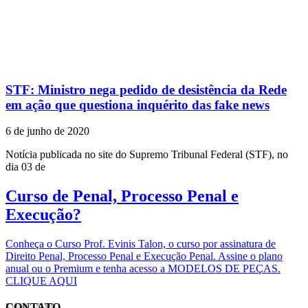
STF: Ministro nega pedido de desistência da Rede
em ação que questiona inquérito das fake news
6 de junho de 2020
Notícia publicada no site do Supremo Tribunal Federal (STF), no
dia 03 de
Curso de Penal, Processo Penal e
Execução?
Conheça o Curso Prof. Evinis Talon, o curso por assinatura de
Direito Penal, Processo Penal e Execução Penal. Assine o plano
anual ou o Premium e tenha acesso a MODELOS DE PEÇAS.
CLIQUE AQUI
CONTATO
EVINIS TALON