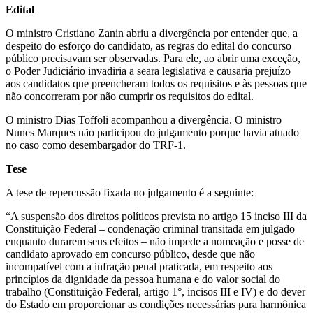
Edital
O ministro Cristiano Zanin abriu a divergência por entender que, a
despeito do esforço do candidato, as regras do edital do concurso
público precisavam ser observadas. Para ele, ao abrir uma exceção,
o Poder Judiciário invadiria a seara legislativa e causaria prejuízo
aos candidatos que preencheram todos os requisitos e às pessoas que
não concorreram por não cumprir os requisitos do edital.
O ministro Dias Toffoli acompanhou a divergência. O ministro
Nunes Marques não participou do julgamento porque havia atuado
no caso como desembargador do TRF-1.
Tese
A tese de repercussão fixada no julgamento é a seguinte:
“A suspensão dos direitos políticos prevista no artigo 15 inciso III da
Constituição Federal – condenação criminal transitada em julgado
enquanto durarem seus efeitos – não impede a nomeação e posse de
candidato aprovado em concurso público, desde que não
incompatível com a infração penal praticada, em respeito aos
princípios da dignidade da pessoa humana e do valor social do
trabalho (Constituição Federal, artigo 1°, incisos III e IV) e do dever
do Estado em proporcionar as condições necessárias para harmônica