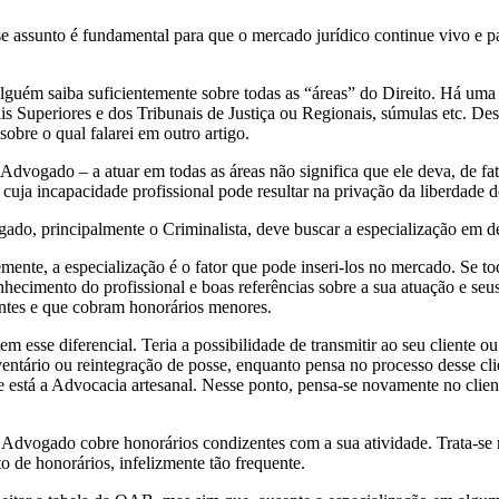
assunto é fundamental para que o mercado jurídico continue vivo e pa
 alguém saiba suficientemente sobre todas as “áreas” do Direito. Há uma
unais Superiores e dos Tribunais de Justiça ou Regionais, súmulas etc. D
obre o qual falarei em outro artigo.
dvogado – a atuar em todas as áreas não significa que ele deva, de fat
 cuja incapacidade profissional pode resultar na privação da liberdade 
ado, principalmente o Criminalista, deve buscar a especialização em d
ente, a especialização é o fator que pode inseri-los no mercado. Se tod
mento do profissional e boas referências sobre a sua atuação e seus re
ntes e que cobram honorários menores.
m esse diferencial. Teria a possibilidade de transmitir ao seu cliente 
nventário ou reintegração de posse, enquanto pensa no processo desse cl
e está a Advocacia artesanal. Nesse ponto, pensa-se novamente no clie
e o Advogado cobre honorários condizentes com a sua atividade. Trata
 de honorários, infelizmente tão frequente.