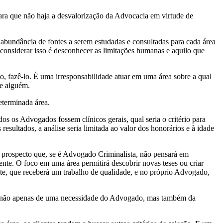
ra que não haja a desvalorização da Advocacia em virtude de
 abundância de fontes a serem estudadas e consultadas para cada área
esconsiderar isso é desconhecer as limitações humanas e aquilo que
o, fazê-lo. É uma irresponsabilidade atuar em uma área sobre a qual
de alguém.
eterminada área.
os os Advogados fossem clínicos gerais, qual seria o critério para
sultados, a análise seria limitada ao valor dos honorários e à idade
ou prospecto que, se é Advogado Criminalista, não pensará em
iente. O foco em uma área permitirá descobrir novas teses ou criar
nte, que receberá um trabalho de qualidade, e no próprio Advogado,
-se não apenas de uma necessidade do Advogado, mas também da