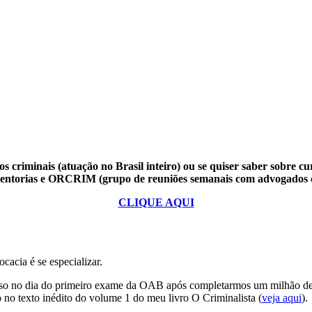
s criminais (atuação no Brasil inteiro) ou se quiser saber sobre cu
mentorias e ORCRIM (grupo de reuniões semanais com advogados c
CLIQUE AQUI
acia é se especializar.
e isso no dia do primeiro exame da OAB após completarmos um milhão de
 no texto inédito do volume 1 do meu livro O Criminalista (
veja aqui
).