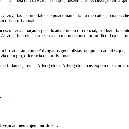
eitar a tabela da OAB, mas sim que, ausente a especialização em alguma 
Advogados – como fator de posicionamento no mercado -, para os client
rédito profissional.
escolher a atuação especializada como o diferencial, produzindo conte
 o Advogado poderá começar a atuar como consultor jurídico daquela á
 carreira, atuaram como Advogados generalistas, tampouco aqueles que, a
a de regra, diferencia os profissionais.
ros estudantes, jovens Advogados e Advogados mais experientes que quei
s
, vejo as mensagens no direct.