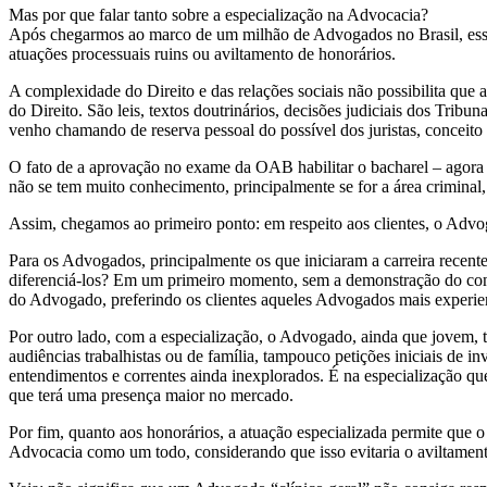
Mas por que falar tanto sobre a especialização na Advocacia?
Após chegarmos ao marco de um milhão de Advogados no Brasil, esse 
atuações processuais ruins ou aviltamento de honorários.
A complexidade do Direito e das relações sociais não possibilita que
do Direito. São leis, textos doutrinários, decisões judiciais dos Trib
venho chamando de reserva pessoal do possível dos juristas, conceito s
O fato de a aprovação no exame da OAB habilitar o bacharel – agora A
não se tem muito conhecimento, principalmente se for a área criminal,
Assim, chegamos ao primeiro ponto: em respeito aos clientes, o Advog
Para os Advogados, principalmente os que iniciaram a carreira recentem
diferenciá-los? Em um primeiro momento, sem a demonstração do conheci
do Advogado, preferindo os clientes aqueles Advogados mais experie
Por outro lado, com a especialização, o Advogado, ainda que jovem, te
audiências trabalhistas ou de família, tampouco petições iniciais de i
entendimentos e correntes ainda inexplorados. É na especialização qu
que terá uma presença maior no mercado.
Por fim, quanto aos honorários, a atuação especializada permite qu
Advocacia como um todo, considerando que isso evitaria o aviltamento