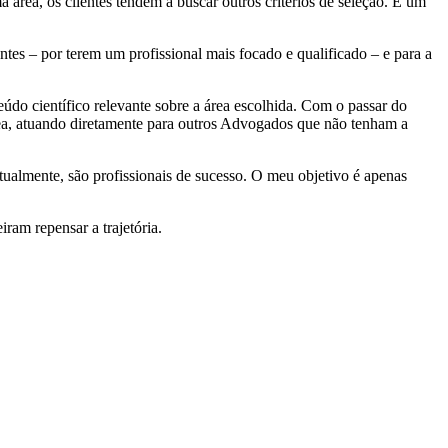
área, os clientes tendem a buscar outros critérios de seleção. E um
es – por terem um profissional mais focado e qualificado – e para a
údo científico relevante sobre a área escolhida. Com o passar do
rea, atuando diretamente para outros Advogados que não tenham a
tualmente, são profissionais de sucesso. O meu objetivo é apenas
ram repensar a trajetória.