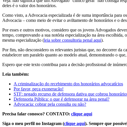
Veja: não significa que um Advogado “clínico geral” não consiga resp
deles é o valor dos honorários.
Como visto, a Advocacia especializada é de suma importância para os 
Advocacia – como meio de evitar o aviltamento de honorários e o desc
Por esses e outros motivos, considero que os jovens Advogados devem 
tempo, comprovando a sua notória especialização na área escolhida,
mesma especialização (
leia sobre consultoria penal aqui
).
Por fim, não desconsidero os relevantes juristas que, no decorrer da
estabelecer um paralelo quanto ao modelo atual, demonstrando o que, vi
Espero que este texto contribua para a decisão profissional de inúme
Leia também:
A criminalização do recebimento dos honorários advocatícios
Por favor, peça exoneração!
STF: negado recurso de defensora dativa que cobrou honorário
Defensoria Pública: o que é defensorar na área penal?
Advocacia: cobrar pela consulta ou não?
Precisa falar conosco? CONTATO:
clique aqui
Siga o meu perfil no Instagram (
clique aqui
). Sempre que possível