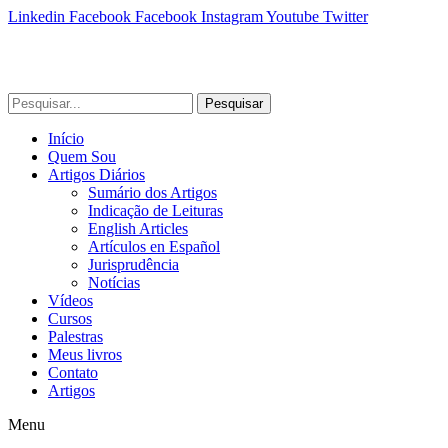
Linkedin
Facebook
Facebook
Instagram
Youtube
Twitter
Pesquisar
Início
Quem Sou
Artigos Diários
Sumário dos Artigos
Indicação de Leituras
English Articles
Artículos en Español
Jurisprudência
Notícias
Vídeos
Cursos
Palestras
Meus livros
Contato
Artigos
Menu