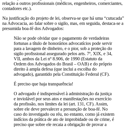
relação a outros profissionais (médicos, engenheiros, comerciantes,
contadores etc.).
Na justificação do projeto de lei, observa-se que há uma “cutucada”
na Advocacia, ao falar sobre o sigilo, mas, em seguida, destaca-se a
presumida boa-fé dos Advogados:
Não se pode olvidar que o pagamento de verdadeiras
fortunas a título de honorários advocatícios pode servir
para a lavagem de dinheiro, e o pior, sob a proteção do
sigilo profissional assegurado pelos arts. 7º, XIX, e 34,
VII, ambos da Lei nº 8.906, de 1990 (Estatuto da
Ordem dos Advogados do Brasil – OAB) e do próprio
direito à ampla defesa (que inclui a escolha do
advogado), garantido pela Constituição Federal (CF).
É preciso que haja transparência!
O advogado é indispensável à administração da justiça
e inviolável por seus atos e manifestações no exercício
da profissão, nos limites da lei (art. 131, CF). Assim,
sobre ele deve prevalecer a presunção de boa-fé. No
caso do investigado ou réu, no entanto, como já existem
indícios da prática de ato de improbidade ou de crime, é
preciso que sobre ele recaia a obrigação de provar a