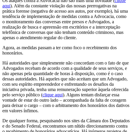
Os ataques contra a Advocacia não são mais uma novidade (
clique
aqui
). Além da constante violação das nossas prerrogativas na
prática forense (negativa de acesso aos autos, por exemplo), há uma
tendência de implementação de medidas contra a Advocacia, como
o monitoramento das conversas entre presos e Advogados, a
realização de busca e apreensão em escritórios e a interceptação
telefônica de conversas que não tenham conteúdo criminoso, mas
apenas o atendimento regular do cliente.
Agora, as medidas passam a ter como foco o recebimento dos
honorários.
Há autoridades que simplesmente não concordam com o fato de que
Advogados recebam de acordo com a qualidade de seus serviços, e
não apenas pela quantidade de horas à disposição, como é o caso
dessas autoridades. Há aqueles que não aceitam que um Advogado,
com seu espírito empreendedor e enfrentando os desafios da
iniciativa privada, tenha uma remuneração superior àquela oferecida
pelo serviço público (
clique aqui
). Alguns tentam disfarçar essa
vontade de estar do outro lado – acompanhada da falta de coragem
para deixar o cargo – com o arbitramento dos honorários dos dativos
em valores ínfimos.
De qualquer forma, pesquisando nos sites da Câmara dos Deputados
e do Senado Federal, encontramos um nítido direcionamento contra
o recebimento de honorários advocatícios. Há inúmeros projetos de