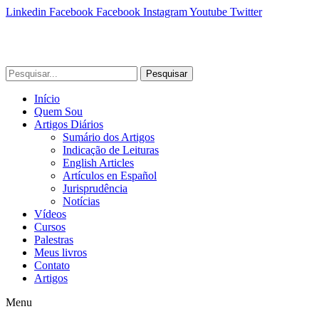
Linkedin
Facebook
Facebook
Instagram
Youtube
Twitter
Pesquisar
Início
Quem Sou
Artigos Diários
Sumário dos Artigos
Indicação de Leituras
English Articles
Artículos en Español
Jurisprudência
Notícias
Vídeos
Cursos
Palestras
Meus livros
Contato
Artigos
Menu