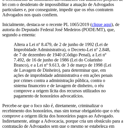
lei com o desiderato de impossibilitar a atuação de Advogados
particulares e, por conseguinte, impedir que os réus contratem
Advogados nos quais confiem.
Inicialmente, destaca-se o recente PL 1065/2019 (
clique aqui
), de
autoria do Deputado Federal José Medeiros (PODE/MT), que,
segundo a ementa:
Altera a Lei nº 8.479, de 2 de junho de 1992 (Lei de
Improbidade Administrativa), o Decreto-Lei nº 2.848,
de 7 de dezembro de 1940 (Código Penal), a Lei nº
7.492, de 16 de junho de 1986 (Lei do Colarinho
Branco), e a Lei nº 9.613, de 3 de março de 1998 (Lei
de Lavagem de Dinheiro), para determinar que, em
ações de improbidade administrativa e em ações penais
por crimes contra a administração pública, contra o
sistema financeiro e de lavagem de dinheiro, o réu
comprove a origem lícita dos recursos utilizados no
pagamento de honorários advocatícios.
Percebe-se que o foco não é, diretamente, criminalizar o
recebimento dos honorários, mas sim tornar obrigatório que o réu
comprove a origem ilícita dos honorários pagos ao Advogado.
Indiretamente, atinge a Advocacia, porque cria um obstáculo para a
contratação de Advogados sem que o mesmo se estabeleça em