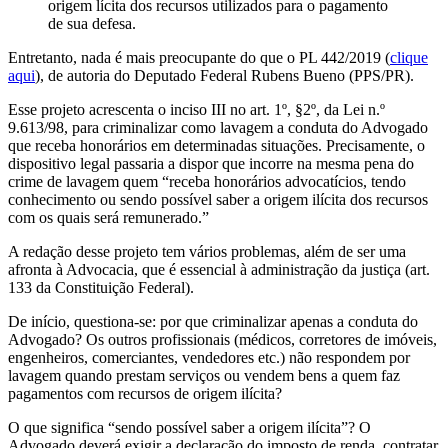
origem lícita dos recursos utilizados para o pagamento
de sua defesa.
Entretanto, nada é mais preocupante do que o PL 442/2019 (
clique
aqui
), de autoria do Deputado Federal Rubens Bueno (PPS/PR).
Esse projeto acrescenta o inciso III no art. 1º, §2º, da Lei n.º
9.613/98, para criminalizar como lavagem a conduta do Advogado
que receba honorários em determinadas situações. Precisamente, o
dispositivo legal passaria a dispor que incorre na mesma pena do
crime de lavagem quem “receba honorários advocatícios, tendo
conhecimento ou sendo possível saber a origem ilícita dos recursos
com os quais será remunerado.”
A redação desse projeto tem vários problemas, além de ser uma
afronta à Advocacia, que é essencial à administração da justiça (art.
133 da Constituição Federal).
De início, questiona-se: por que criminalizar apenas a conduta do
Advogado? Os outros profissionais (médicos, corretores de imóveis,
engenheiros, comerciantes, vendedores etc.) não respondem por
lavagem quando prestam serviços ou vendem bens a quem faz
pagamentos com recursos de origem ilícita?
O que significa “sendo possível saber a origem ilícita”? O
Advogado deverá exigir a declaração do imposto de renda, contratar