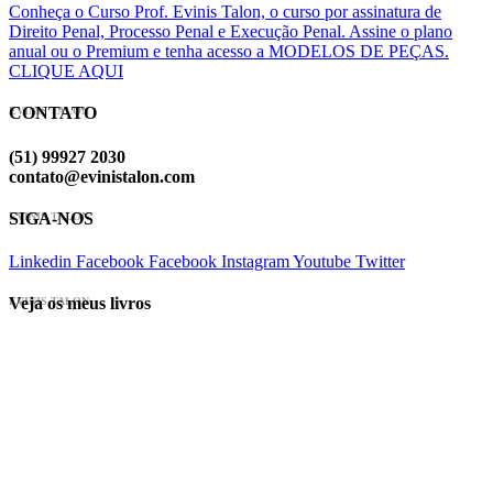
Conheça o Curso Prof. Evinis Talon, o curso por assinatura de
Direito Penal, Processo Penal e Execução Penal. Assine o plano
anual ou o Premium e tenha acesso a MODELOS DE PEÇAS.
CLIQUE AQUI
CONTATO
EVINIS TALON
(51) 99927 2030
contato@evinistalon.com
SIGA-NOS
EVINIS TALON
Linkedin
Facebook
Facebook
Instagram
Youtube
Twitter
Veja os meus livros
EVINIS TALON