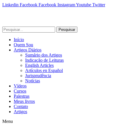
Linkedin
Facebook
Facebook
Instagram
Youtube
Twitter
Pesquisar
Início
Quem Sou
Artigos Diários
Sumário dos Artigos
Indicação de Leituras
English Articles
Artículos en Español
Jurisprudência
Notícias
Vídeos
Cursos
Palestras
Meus livros
Contato
Artigos
Menu