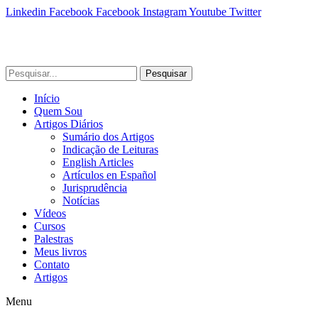
Linkedin
Facebook
Facebook
Instagram
Youtube
Twitter
Pesquisar
Início
Quem Sou
Artigos Diários
Sumário dos Artigos
Indicação de Leituras
English Articles
Artículos en Español
Jurisprudência
Notícias
Vídeos
Cursos
Palestras
Meus livros
Contato
Artigos
Menu