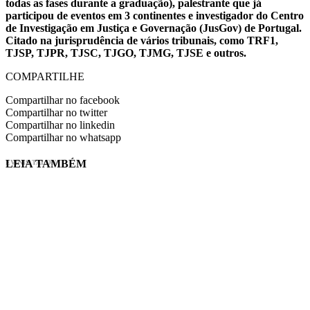
todas as fases durante a graduação), palestrante que já
participou de eventos em 3 continentes e investigador do Centro
de Investigação em Justiça e Governação (JusGov) de Portugal.
Citado na jurisprudência de vários tribunais, como TRF1,
TJSP, TJPR, TJSC, TJGO, TJMG, TJSE e outros.
COMPARTILHE
Compartilhar no facebook
Compartilhar no twitter
Compartilhar no linkedin
Compartilhar no whatsapp
LEIA TAMBÉM
EVINIS TALON