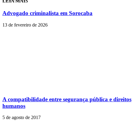
LEIA MAIS
EVINIS TALON
Advogado criminalista em Sorocaba
13 de fevereiro de 2026
A compatibilidade entre segurança pública e direitos
humanos
5 de agosto de 2017