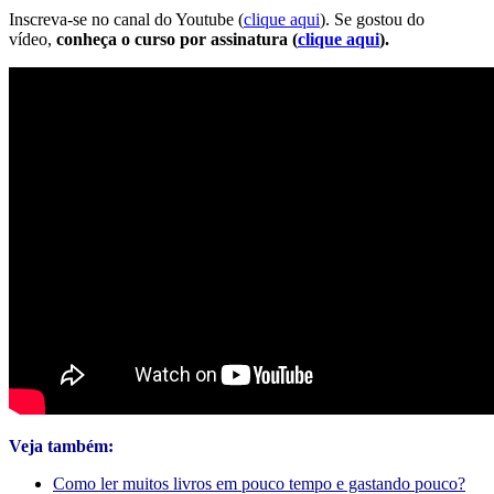
Inscreva-se no canal do Youtube (
clique aqui
). Se gostou do
vídeo,
conheça o curso por assinatura (
clique aqui
).
Veja também:
Como ler muitos livros em pouco tempo e gastando pouco?