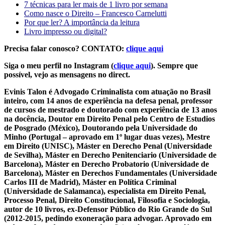
7 técnicas para ler mais de 1 livro por semana
Como nasce o Direito – Francesco Carnelutti
Por que ler? A importância da leitura
Livro impresso ou digital?
Precisa falar conosco? CONTATO:
clique aqui
Siga o meu perfil no Instagram (
clique aqui
). Sempre que
possível, vejo as mensagens no direct.
Evinis Talon é Advogado Criminalista com atuação no Brasil
inteiro, com 14 anos de experiência na defesa penal, professor
de cursos de mestrado e doutorado com experiência de 13 anos
na docência, Doutor em Direito Penal pelo Centro de Estudios
de Posgrado (México), Doutorando pela Universidade do
Minho (Portugal – aprovado em 1º lugar duas vezes), Mestre
em Direito (UNISC), Máster en Derecho Penal (Universidade
de Sevilha), Máster en Derecho Penitenciario (Universidade de
Barcelona), Máster en Derecho Probatorio (Universidade de
Barcelona), Máster en Derechos Fundamentales (Universidade
Carlos III de Madrid), Máster en Política Criminal
(Universidade de Salamanca), especialista em Direito Penal,
Processo Penal, Direito Constitucional, Filosofia e Sociologia,
autor de 10 livros, ex-Defensor Público do Rio Grande do Sul
(2012-2015, pedindo exoneração para advogar. Aprovado em