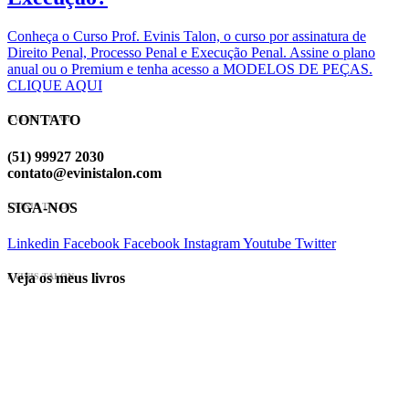
Conheça o Curso Prof. Evinis Talon, o curso por assinatura de
Direito Penal, Processo Penal e Execução Penal. Assine o plano
anual ou o Premium e tenha acesso a MODELOS DE PEÇAS.
CLIQUE AQUI
CONTATO
EVINIS TALON
(51) 99927 2030
contato@evinistalon.com
SIGA-NOS
EVINIS TALON
Linkedin
Facebook
Facebook
Instagram
Youtube
Twitter
Veja os meus livros
EVINIS TALON