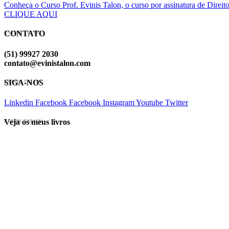
Conheça o Curso Prof. Evinis Talon, o curso por assinatura de Dir
CLIQUE AQUI
CONTATO
EVINIS TALON
(51) 99927 2030
contato@evinistalon.com
SIGA-NOS
EVINIS TALON
Linkedin
Facebook
Facebook
Instagram
Youtube
Twitter
Veja os meus livros
EVINIS TALON