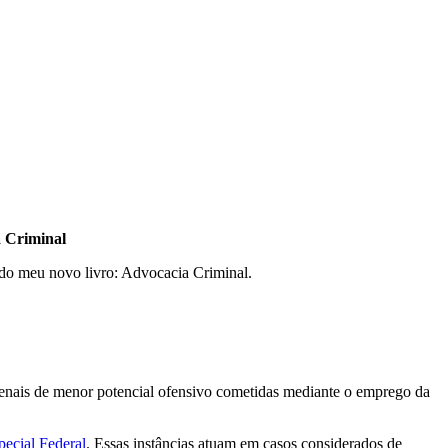
a Criminal
 do meu novo livro: Advocacia Criminal.
s penais de menor potencial ofensivo cometidas mediante o emprego da
pecial Federal
. Essas instâncias atuam em casos considerados de