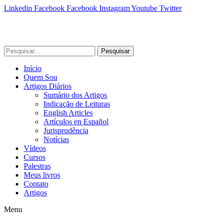
Linkedin
Facebook
Facebook
Instagram
Youtube
Twitter
Pesquisar
Início
Quem Sou
Artigos Diários
Sumário dos Artigos
Indicação de Leituras
English Articles
Artículos en Español
Jurisprudência
Notícias
Vídeos
Cursos
Palestras
Meus livros
Contato
Artigos
Menu