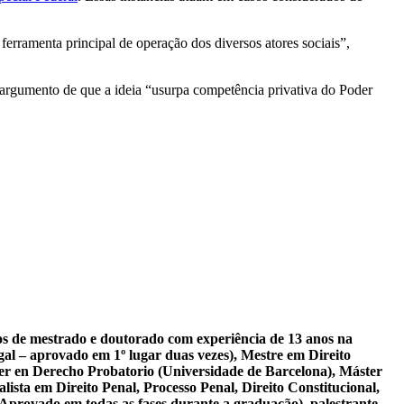
erramenta principal de operação dos diversos atores sociais”,
argumento de que a ideia “usurpa competência privativa do Poder
sos de mestrado e doutorado com experiência de 13 anos na
al – aprovado em 1º lugar duas vezes), Mestre em Direito
er en Derecho Probatorio (Universidade de Barcelona), Máster
ista em Direito Penal, Processo Penal, Direito Constitucional,
 Aprovado em todas as fases durante a graduação), palestrante