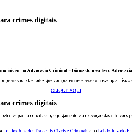
ara crimes digitais
o iniciar na Advocacia Criminal + bônus do meu livro Advocaci
lor promocional, e todos que comprarem receberão um exemplar físico
CLIQUE AQUI
ara crimes digitais
competentes para a conciliação, o julgamento e a execução das infraçõe
na
Lei dos Juizados Especiais Cíveis e Criminais
e na
Lei do Juizado Es