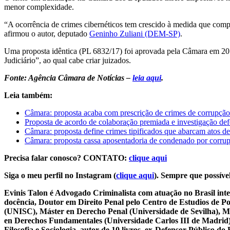
menor complexidade.
“A ocorrência de crimes cibernéticos tem crescido à medida que compu
afirmou o autor, deputado
Geninho Zuliani (DEM-SP)
.
Uma proposta idêntica (PL 6832/17) foi aprovada pela Câmara em 201
Judiciário”, ao qual cabe criar juizados.
Fonte: Agência Câmara de Notícias –
leia aqui
.
Leia também:
Câmara: proposta acaba com prescrição de crimes de corrupção
Proposta de acordo de colaboração premiada e investigação def
Câmara: proposta define crimes tipificados que abarcam atos de
Câmara: proposta cassa aposentadoria de condenado por corru
Precisa falar conosco? CONTATO:
clique aqui
Siga o meu perfil no Instagram (
clique aqui
). Sempre que possível
Evinis Talon é Advogado Criminalista com atuação no Brasil inte
docência, Doutor em Direito Penal pelo Centro de Estudios de P
(UNISC), Máster en Derecho Penal (Universidade de Sevilha), Má
en Derechos Fundamentales (Universidade Carlos III de Madrid), 
Filosofia e Sociologia, autor de 10 livros, ex-Defensor Público