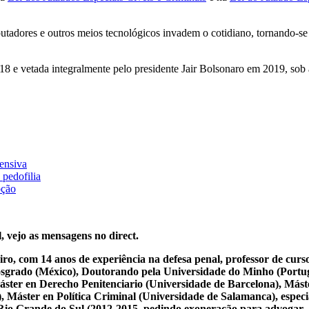
tadores e outros meios tecnológicos invadem o cotidiano, tornando-se f
8 e vetada integralmente pelo presidente Jair Bolsonaro em 2019, sob 
ensiva
 pedofilia
pção
, vejo as mensagens no direct.
iro, com 14 anos de experiência na defesa penal, professor de cur
osgrado (México), Doutorando pela Universidade do Minho (Portug
ster en Derecho Penitenciario (Universidade de Barcelona), Mást
Máster en Política Criminal (Universidade de Salamanca), especial
 do Rio Grande do Sul (2012-2015, pedindo exoneração para advogar.