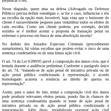
prejudicar o réu.
Nesse diapasão, quem atua na defesa (Advogado ou Defensor
Público) precisa definir estratégias e, se for o caso, influenciar o réu
na escolha da opção mais favorável, haja vista que o horizonte do
cliente é razoavelmente pequeno para vislumbrar todos os efeitos de
cada escolha. Como um cliente poderia, por exemplo, decidir
sozinho se é melhor aceitar a proposta de transação penal ou
enfrentar o processo em busca de uma absolvição incerta?
No âmbito dos Juizados Especiais Criminais (procedimento
sumaríssimo), há várias escolhas que podem evitar o risco de uma
sentença condenatória ou de uma futura ação civil.
O art. 74 da Lei 9.099/95 prevê a composição dos danos civis, que é
tentada durante a audiência preliminar. Conforme o parágrafo único
do art. 74, “tratando-se de ação penal de iniciativa privada ou de
ação penal pública condicionada à representação, o acordo
homologado acarreta a renúncia ao direito de queixa ou
representação”.
Assim, para o autor do fato, tentar a composição civil dos danos
pode produzir relevantes efeitos penais, pondo fim às chances de
uma sentença condenatória quando se tratar de ação penal de
iniciativa privada ou de ação penal pública condicionada à
representação. Além disso, inviabilizaria eventual ação civil