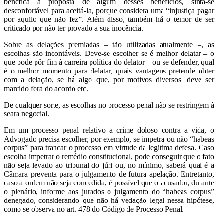
benéfica a proposta de algum desses benefícios, sinta-se
desconfortável para aceitá-la, porque considera uma “injustiça pagar
por aquilo que não fez”. Além disso, também há o temor de ser
criticado por não ter provado a sua inocência.
Sobre as delações premiadas – tão utilizadas atualmente –, as
escolhas são incontáveis. Deve-se escolher se é melhor delatar – o
que pode pôr fim à carreira política do delator – ou se defender, qual
é o melhor momento para delatar, quais vantagens pretende obter
com a delação, se há algo que, por motivos diversos, deve ser
mantido fora do acordo etc.
De qualquer sorte, as escolhas no processo penal não se restringem à
seara negocial.
Em um processo penal relativo a crime doloso contra a vida, o
Advogado precisa escolher, por exemplo, se impetra ou não “habeas
corpus” para trancar o processo em virtude da legítima defesa. Caso
escolha impetrar o remédio constitucional, pode conseguir que o fato
não seja levado ao tribunal do júri ou, no mínimo, saberá qual é a
Câmara preventa para o julgamento de futura apelação. Entretanto,
caso a ordem não seja concedida, é possível que o acusador, durante
o plenário, informe aos jurados o julgamento do “habeas corpus”
denegado, considerando que não há vedação legal nessa hipótese,
como se observa no art. 478 do Código de Processo Penal.