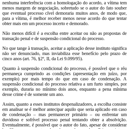
nenhuma interferência com a homologação do acordo, a vítima tem
menos margem de negociação, sobretudo se o autor do fato souber
que eventual processo cível demoraria muitos anos, de modo que,
para a vítima, é melhor receber menos nesse acordo do que tentar
obter mais em um processo incerto e demorado.
Não menos difícil é a escolha entre aceitar ou não as propostas de
transação penal e de suspensão condicional do processo.
No que tange à transação, aceitar a aplicação desse instituto significa
não ser denunciado, mas inviabiliza esse benefício pelo prazo de
cinco anos (art. 76, §2º, II, da Lei 9.099/95).
Quanto à suspensão condicional do processo, é possível que o réu
permaneça cumprindo as condições (apresentação em juízo, por
exemplo) por mais tempo do que em caso de condenação. A
suspensão condicional do processo relativa a um furto simples, por
exemplo, duraria no mínimo dois anos, enquanto a pena mínima
desse crime é de somente um ano.
Assim, quanto a esses institutos despenalizadores, a escolha consiste
em analisar se é melhor antecipar aquilo que seria aplicado em caso
de condenação – mas permanecer primário – ou enfrentar um
duvidoso e sofrível processo penal tentando obter a absolvição.
Eventualmente, é possível que o autor do fato, apesar de considerar