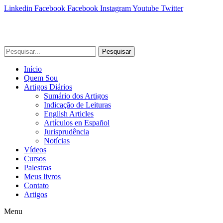
Linkedin
Facebook
Facebook
Instagram
Youtube
Twitter
Pesquisar
Início
Quem Sou
Artigos Diários
Sumário dos Artigos
Indicação de Leituras
English Articles
Artículos en Español
Jurisprudência
Notícias
Vídeos
Cursos
Palestras
Meus livros
Contato
Artigos
Menu