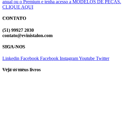
anual ou o Premium e tenha acesso a MODELOS DE PEÇAS.
CLIQUE AQUI
CONTATO
EVINIS TALON
(51) 99927 2030
contato@evinistalon.com
SIGA-NOS
EVINIS TALON
Linkedin
Facebook
Facebook
Instagram
Youtube
Twitter
Veja os meus livros
EVINIS TALON