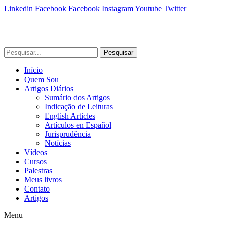
Linkedin
Facebook
Facebook
Instagram
Youtube
Twitter
Pesquisar
Início
Quem Sou
Artigos Diários
Sumário dos Artigos
Indicação de Leituras
English Articles
Artículos en Español
Jurisprudência
Notícias
Vídeos
Cursos
Palestras
Meus livros
Contato
Artigos
Menu