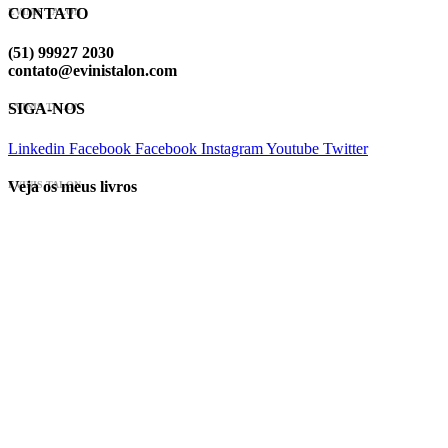
CONTATO
EVINIS TALON
(51) 99927 2030
contato@evinistalon.com
SIGA-NOS
EVINIS TALON
Linkedin
Facebook
Facebook
Instagram
Youtube
Twitter
Veja os meus livros
EVINIS TALON