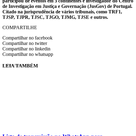
participou de eventos em 3 continentes e investigador do Centro
de Investigação em Justiça e Governação (JusGov) de Portugal.
Citado na jurisprudência de vários tribunais, como TRF1,
TJSP, TJPR, TJSC, TJGO, TJMG, TJSE e outros.
COMPARTILHE
Compartilhar no facebook
Compartilhar no twitter
Compartilhar no linkedin
Compartilhar no whatsapp
LEIA TAMBÉM
EVINIS TALON