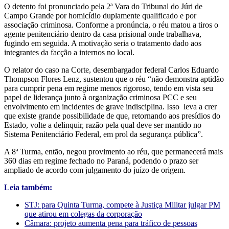
O detento foi pronunciado pela 2ª Vara do Tribunal do Júri de
Campo Grande por homicídio duplamente qualificado e por
associação criminosa. Conforme a pronúncia, o réu matou a tiros o
agente penitenciário dentro da casa prisional onde trabalhava,
fugindo em seguida. A motivação seria o tratamento dado aos
integrantes da facção a internos no local.
O relator do caso na Corte, desembargador federal Carlos Eduardo
Thompson Flores Lenz, sustentou que o réu “não demonstra aptidão
para cumprir pena em regime menos rigoroso, tendo em vista seu
papel de liderança junto à organização criminosa PCC e seu
envolvimento em incidentes de grave indisciplina. Isso leva a crer
que existe grande possibilidade de que, retornando aos presídios do
Estado, volte a delinquir, razão pela qual deve ser mantido no
Sistema Penitenciário Federal, em prol da segurança pública”.
A 8ª Turma, então, negou provimento ao réu, que permanecerá mais
360 dias em regime fechado no Paraná, podendo o prazo ser
ampliado de acordo com julgamento do juízo de origem.
Leia também:
STJ: para Quinta Turma, compete à Justiça Militar julgar PM
que atirou em colegas da corporação
Câmara: projeto aumenta pena para tráfico de pessoas