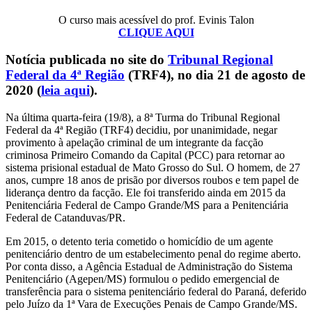
O curso mais acessível do prof. Evinis Talon
CLIQUE AQUI
Notícia publicada no site do
Tribunal Regional
Federal da 4ª Região
(TRF4), no dia 21 de agosto de
2020 (
leia aqui
).
Na última quarta-feira (19/8), a 8ª Turma do Tribunal Regional
Federal da 4ª Região (TRF4) decidiu, por unanimidade, negar
provimento à apelação criminal de um integrante da facção
criminosa Primeiro Comando da Capital (PCC) para retornar ao
sistema prisional estadual de Mato Grosso do Sul. O homem, de 27
anos, cumpre 18 anos de prisão por diversos roubos e tem papel de
liderança dentro da facção. Ele foi transferido ainda em 2015 da
Penitenciária Federal de Campo Grande/MS para a Penitenciária
Federal de Catanduvas/PR.
Em 2015, o detento teria cometido o homicídio de um agente
penitenciário dentro de um estabelecimento penal do regime aberto.
Por conta disso, a Agência Estadual de Administração do Sistema
Penitenciário (Agepen/MS) formulou o pedido emergencial de
transferência para o sistema penitenciário federal do Paraná, deferido
pelo Juízo da 1ª Vara de Execuções Penais de Campo Grande/MS.