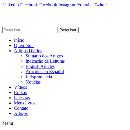
Linkedin
Facebook
Facebook
Instagram
Youtube
Twitter
Pesquisar
Início
Quem Sou
Artigos Diários
Sumário dos Artigos
Indicação de Leituras
English Articles
Artículos en Español
Jurisprudência
Notícias
Vídeos
Cursos
Palestras
Meus livros
Contato
Artigos
Menu