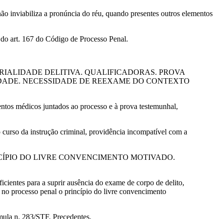
o inviabiliza a pronúncia do réu, quando presentes outros elementos
 do art. 167 do Código de Processo Penal.
RIALIDADE DELITIVA. QUALIFICADORAS. PROVA
IDADE. NECESSIDADE DE REEXAME DO CONTEXTO
mentos médicos juntados ao processo e à prova testemunhal,
o curso da instrução criminal, providência incompatível com a
CÍPIO DO LIVRE CONVENCIMENTO MOTIVADO.
ientes para a suprir ausência do exame de corpo de delito,
 no processo penal o princípio do livre convencimento
úmula n. 283/STF. Precedentes.