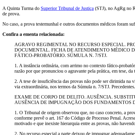
A Quinta Turma do
Superior Tribunal de Justiça
(STJ), no AgRg no RE
de prova.
No caso, a prova testemunhal e outros documentos médicos foram sufic
Confira a ementa relacionada:
AGRAVO REGIMENTAL NO RECURSO ESPECIAL. PRO
DOCUMENTAL. FICHA DE ATENDIMENTO MÉDICO DA
FÁTICO-PROBATÓRIO. SÚMULA N. 7/STJ.
1. A instância ordinária, com arrimo no contexto fático-probató
razão por que pronunciou o agravante pela prática, em tese, da 
2. A tese de insuficiência das provas não pode ser dirimida na
via extraordinária, nos termos da Súmula n. 7/STJ. Precedentes
EXAME DE CORPO DE DELITO. AUSÊNCIA. SUBSTI
AUSÊNCIA DE IMPUGNAÇÃO DOS FUNDAMENTOS 
1. O Tribunal de origem observou que, no caso concreto, a pro
conforme prevê o art. 167 do Código de Processo Penal. Acresce
motivado e que inexiste hierarquia entre as provas, não havendo
2. No recurso especial a parte deixou de impugnar adequadament