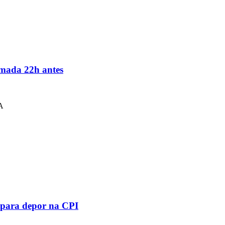
timada 22h antes
 A
 para depor na CPI