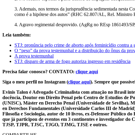
3. Ademais, nos termos da jurisprudência sedimentada nesta Cor
como é a hipótese dos autos” (RHC 62.807/AL, Rel. Minis
4. Agravo regimental desprovido. (AgRg no REsp 1861493/
Leia também:
STJ: pronúncia pelo crime de aborto após feminicídio contra a 
O “peso” da prova testemunhal e a distribuição do ônus da pro
A prova testemunhal
STJ: disparo de arma de fogo autoriza ingresso em residência
Precisa falar conosco? CONTATO:
clique aqui
Siga o meu perfil no Instagram (
clique aqui
). Sempre que possível
Evinis Talon é Advogado Criminalista com atuação no Brasil inte
docência, Doutor em Direito Penal pelo Centro de Estudios de P
(UNISC), Máster en Derecho Penal (Universidade de Sevilha), Má
en Derechos Fundamentales (Universidade Carlos III de Madrid), 
Filosofia e Sociologia, autor de 10 livros, ex-Defensor Público
que já participou de eventos em 3 continentes e investigador do
TJSP, TJPR, TJSC, TJGO, TJMG, TJSE e outros.
COMPARTILHE