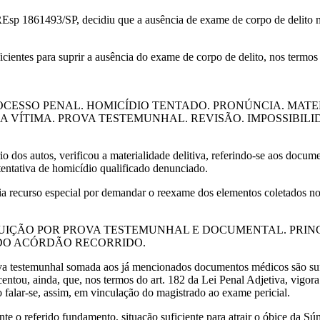
sp 1861493/SP, decidiu que a ausência de exame de corpo de delito nã
ientes para suprir a ausência do exame de corpo de delito, nos termos
CESSO PENAL. HOMICÍDIO TENTADO. PRONÚNCIA. MATE
 VÍTIMA. PROVA TESTEMUNHAL. REVISÃO. IMPOSSIBIL
rio dos autos, verificou a materialidade delitiva, referindo-se aos docu
tentativa de homicídio qualificado denunciado.
 via recurso especial por demandar o reexame dos elementos coletados n
.
TUIÇÃO POR PROVA TESTEMUNHAL E DOCUMENTAL. PRIN
DO ACÓRDÃO RECORRIDO.
va testemunhal somada aos já mencionados documentos médicos são sufic
ntou, ainda, que, nos termos do art. 182 da Lei Penal Adjetiva, vigora
 falar-se, assim, em vinculação do magistrado ao exame pericial.
e o referido fundamento, situação suficiente para atrair o óbice da S