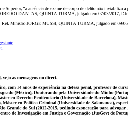
te Superior, “a ausência de exame de corpo de delito não inviabiliza a
tro RIBEIRO DANTAS, QUINTA TURMA, julgado em 07/03/2017, DJe 1
SP, Rel. Ministro JORGE MUSSI, QUINTA TURMA, julgado em 09/06/
gestante
va
, vejo as mensagens no direct.
iro, com 14 anos de experiência na defesa penal, professor de cur
osgrado (México), Doutorando pela Universidade do Minho (Portug
ster en Derecho Penitenciario (Universidade de Barcelona), Mást
Máster en Política Criminal (Universidade de Salamanca), especial
 do Rio Grande do Sul (2012-2015, pedindo exoneração para advogar.
 Centro de Investigação em Justiça e Governação (JusGov) de Portu