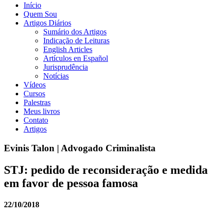
Início
Quem Sou
Artigos Diários
Sumário dos Artigos
Indicação de Leituras
English Articles
Artículos en Español
Jurisprudência
Notícias
Vídeos
Cursos
Palestras
Meus livros
Contato
Artigos
Evinis Talon | Advogado Criminalista
STJ: pedido de reconsideração e medida
em favor de pessoa famosa
22/10/2018