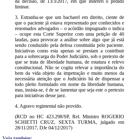
da decisão, de 13/3/2017, em que indeferi o pedido
liminar.
3. Estranha-se que um bacharel em direito, ciente de
que o paciente já estava representado por conhecidos e
renomados advogados – o acórdão impugnado o indica
– ocupe esta Corte Superior com uma petição de 40
laudas, para provocar a análise sobre algo que já está
sendo conduzido pela defesa constituída pelo paciente.
Iniciativas como esta apenas se prestam a contribuir
para a sobrecarga do Poder Judiciário, sob o pretexto de
que se trata de liberdade humana, de estatura e relevo
constitucional. Não se cogita relevar a importância do
bem da vida objeto da impetração e muito menos da
necessária atenção que o Judiciário há de dispensar a
todo pleito formulado em nome da liberdade humana,
mas, insista-se, é de se lamentar que seja este o pretexto
para iniciativas desse jaez.
4. Agravo regimental não provido.
(RCD no HC 423.298/SP, Rel. Ministro ROGERIO
SCHIETTI CRUZ, SEXTA TURMA, julgado em
28/11/2017, DJe 04/12/2017)
Veja também: