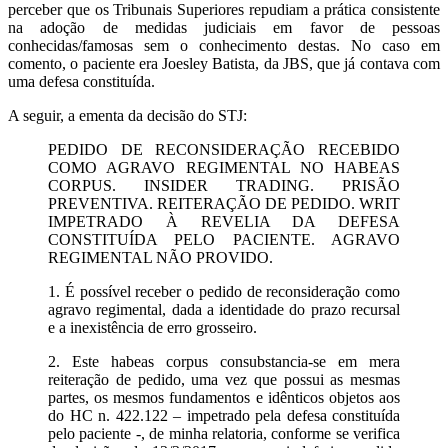
perceber que os Tribunais Superiores repudiam a prática consistente
na adoção de medidas judiciais em favor de pessoas
conhecidas/famosas sem o conhecimento destas. No caso em
comento, o paciente era Joesley Batista, da JBS, que já contava com
uma defesa constituída.
A seguir, a ementa da decisão do STJ:
PEDIDO DE RECONSIDERAÇÃO RECEBIDO
COMO AGRAVO REGIMENTAL NO HABEAS
CORPUS. INSIDER TRADING. PRISÃO
PREVENTIVA. REITERAÇÃO DE PEDIDO. WRIT
IMPETRADO À REVELIA DA DEFESA
CONSTITUÍDA PELO PACIENTE. AGRAVO
REGIMENTAL NÃO PROVIDO.
1. É possível receber o pedido de reconsideração como
agravo regimental, dada a identidade do prazo recursal
e a inexistência de erro grosseiro.
2. Este habeas corpus consubstancia-se em mera
reiteração de pedido, uma vez que possui as mesmas
partes, os mesmos fundamentos e idênticos objetos aos
do HC n. 422.122 – impetrado pela defesa constituída
pelo paciente -, de minha relatoria, conforme se verifica