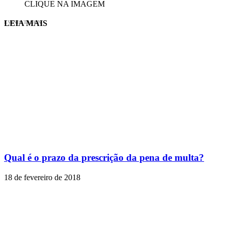
CLIQUE NA IMAGEM
LEIA MAIS
EVINIS TALON
Qual é o prazo da prescrição da pena de multa?
18 de fevereiro de 2018