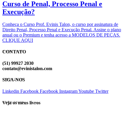
Curso de Penal, Processo Penal e
Execução?
Conheça o Curso Prof. Evinis Talon, o curso por assinatura de
Direito Penal, Processo Penal e Execução Penal. Assine o plano
anual ou o Premium e tenha acesso a MODELOS DE PEÇAS.
CLIQUE AQUI
CONTATO
EVINIS TALON
(51) 99927 2030
contato@evinistalon.com
SIGA-NOS
EVINIS TALON
Linkedin
Facebook
Facebook
Instagram
Youtube
Twitter
Veja os meus livros
EVINIS TALON