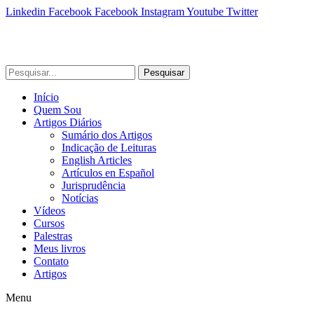
Linkedin
Facebook
Facebook
Instagram
Youtube
Twitter
Pesquisar
Início
Quem Sou
Artigos Diários
Sumário dos Artigos
Indicação de Leituras
English Articles
Artículos en Español
Jurisprudência
Notícias
Vídeos
Cursos
Palestras
Meus livros
Contato
Artigos
Menu