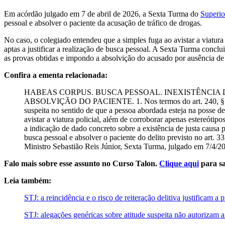
Em acórdão julgado em 7 de abril de 2026, a Sexta Turma do
Superio
pessoal e absolver o paciente da acusação de tráfico de drogas.
No caso, o colegiado entendeu que a simples fuga ao avistar a viatura
aptas a justificar a realização de busca pessoal. A Sexta Turma conclu
as provas obtidas e impondo a absolvição do acusado por ausência de 
Confira a ementa relacionada:
HABEAS CORPUS. BUSCA PESSOAL. INEXISTÊNCI
ABSOLVIÇÃO DO PACIENTE. 1. Nos termos do art. 240, § 2º, do
suspeita no sentido de que a pessoa abordada esteja na posse de
avistar a viatura policial, além de corroborar apenas estereótip
a indicação de dado concreto sobre a existência de justa causa 
busca pessoal e absolver o paciente do delito previsto no art. 3
Ministro Sebastião Reis Júnior, Sexta Turma, julgado em 7/4/
Falo mais sobre esse assunto no Curso Talon.
Clique aqui
para sa
Leia também:
STJ: a reincidência e o risco de reiteração delitiva justificam a 
STJ: alegações genéricas sobre atitude suspeita não autorizam 