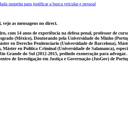
da suspeita para justificar a busca veicular e pessoal
, vejo as mensagens no direct.
iro, com 14 anos de experiência na defesa penal, professor de cur
osgrado (México), Doutorando pela Universidade do Minho (Portug
ster en Derecho Penitenciario (Universidade de Barcelona), Mást
Máster en Política Criminal (Universidade de Salamanca), especial
 do Rio Grande do Sul (2012-2015, pedindo exoneração para advogar.
 Centro de Investigação em Justiça e Governação (JusGov) de Portu