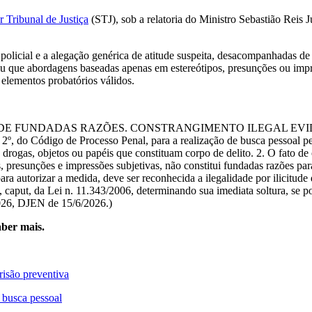
r Tribunal de Justiça
(STJ), sob a relatoria do Ministro
Sebastião Reis J
 policial e a alegação genérica de atitude suspeita, desacompanhadas de
iu que abordagens baseadas apenas em estereótipos, presunções ou impres
elementos probatórios válidos.
A DE FUNDADAS RAZÕES. CONSTRANGIMENTO ILEGAL EV
 Código de Processo Penal, para a realização de busca pessoal pela a
 drogas, objetos ou papéis que constituam corpo de delito. 2. O fato de
os, presunções e impressões subjetivas, não constitui fundadas razões p
para autorizar a medida, deve ser reconhecida a ilegalidade por ilicitud
3, caput, da Lei n. 11.343/2006, determinando sua imediata soltura, se 
2026, DJEN de 15/6/2026.)
ber mais.
prisão preventiva
a busca pessoal