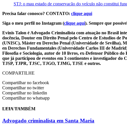
STJ: o mau estado de conservação do veículo não constitui funda
Precisa falar conosco? CONTATO:
clique aqui
Siga o meu perfil no Instagram (
clique aqui
). Sempre que possível
Evinis Talon é Advogado Criminalista com atuação no Brasil inte
docência, Doutor em Direito Penal pelo Centro de Estudios de P
(UNISC), Máster en Derecho Penal (Universidade de Sevilha), Má
en Derechos Fundamentales (Universidade Carlos III de Madrid), 
Filosofia e Sociologia, autor de 10 livros, ex-Defensor Público
que já participou de eventos em 3 continentes e investigador do
TJSP, TJPR, TJSC, TJGO, TJMG, TJSE e outros.
COMPARTILHE
Compartilhar no facebook
Compartilhar no twitter
Compartilhar no linkedin
Compartilhar no whatsapp
LEIA TAMBÉM
EVINIS TALON
Advogado criminalista em Santa Maria