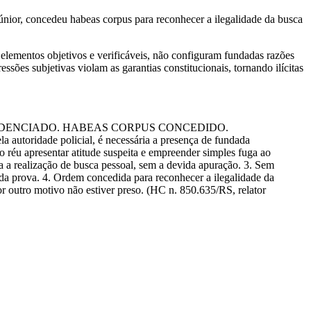
únior
, concedeu habeas corpus para reconhecer a ilegalidade da busca
 elementos objetivos e verificáveis, não configuram fundadas razões
sões subjetivas violam as garantias constitucionais, tornando ilícitas
IDENCIADO. HABEAS CORPUS CONCEDIDO.
utoridade policial, é necessária a presença de fundada
 o réu apresentar atitude suspeita e empreender simples fuga ao
ara a realização de busca pessoal, sem a devida apuração. 3. Sem
e da prova. 4. Ordem concedida para reconhecer a ilegalidade da
por outro motivo não estiver preso. (HC n. 850.635/RS, relator