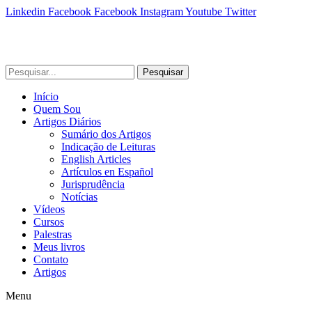
Linkedin
Facebook
Facebook
Instagram
Youtube
Twitter
Pesquisar
Início
Quem Sou
Artigos Diários
Sumário dos Artigos
Indicação de Leituras
English Articles
Artículos en Español
Jurisprudência
Notícias
Vídeos
Cursos
Palestras
Meus livros
Contato
Artigos
Menu