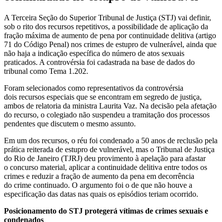
A Terceira Seção do Superior Tribunal de Justiça (STJ) vai definir,
sob o rito dos
recursos repetitivos
, a possibilidade de aplicação da
fração máxima de aumento de pena por
continuidade delitiva
(artigo
71 do Código Penal) nos crimes de estupro de vulnerável, ainda que
não haja a indicação específica do número de atos sexuais
praticados. A controvérsia foi cadastrada na base de dados do
tribunal como Tema 1.202.
Foram selecionados como representativos da controvérsia
dois
recursos especiais
que se encontram em
segredo de justiça
,
ambos de relatoria da ministra Laurita Vaz. Na decisão pela afetação
do recurso, o colegiado não suspendeu a tramitação dos processos
pendentes que discutem o mesmo assunto.
Em um dos recursos, o réu foi condenado a 50 anos de
reclusão
pela
prática reiterada de estupro de vulnerável, mas o Tribunal de Justiça
do Rio de Janeiro (TJRJ) deu
provimento
à
apelação
para afastar
o
concurso material
, aplicar a
continuidade delitiva
entre todos os
crimes e reduzir a fração de aumento da pena em decorrência
do
crime continuado
. O argumento foi o de que não houve a
especificação das datas nas quais os episódios teriam ocorrido.
Posicionamento do STJ protegerá vítimas de crimes sexuais e
condenados