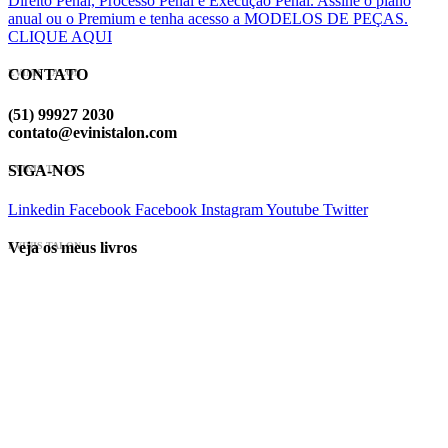
Direito Penal, Processo Penal e Execução Penal. Assine o plano
anual ou o Premium e tenha acesso a MODELOS DE PEÇAS.
CLIQUE AQUI
CONTATO
EVINIS TALON
(51) 99927 2030
contato@evinistalon.com
SIGA-NOS
EVINIS TALON
Linkedin
Facebook
Facebook
Instagram
Youtube
Twitter
Veja os meus livros
EVINIS TALON