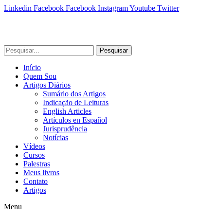
Linkedin
Facebook
Facebook
Instagram
Youtube
Twitter
Pesquisar
Início
Quem Sou
Artigos Diários
Sumário dos Artigos
Indicação de Leituras
English Articles
Artículos en Español
Jurisprudência
Notícias
Vídeos
Cursos
Palestras
Meus livros
Contato
Artigos
Menu