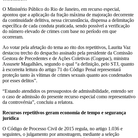
O Ministério Público do Rio de Janeiro, em
recurso especial
,
apontou que a aplicação da fração máxima de majoração decorrente
da
continuidade delitiva
, nessa circunstância, dispensa a delimitação
específica de cada conduta praticada, sendo possível a verificação
do número elevado de crimes com base no período em que
ocorreram.
Ao votar pela afetação do tema ao rito dos
repetitivos
, Laurita Vaz
destacou trecho do despacho assinado pela presidente da Comissão
Gestora de Precedentes e de Ações Coletivas (Cogepac), ministra
Assusete Magalhães, segundo o qual “a definição, pelo STJ, quanto
à escorreita leitura do artigo 71 do Código Penal representará
proteção tanto às vítimas de crimes sexuais quanto aos condenados
por esses delitos”.
“Estando atendidos os pressupostos de admissibilidade, entendo ser
o caso de admissão do presente
recurso especial
como representativo
da controvérsia”, concluiu a relatora.
Recursos
repetitivos
geram economia de tempo e segurança
jurídica
O Código de Processo Civil de 2015 regula, no artigo 1.036 e
seguintes, o julgamento por amostragem, mediante a seleção