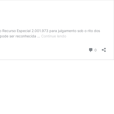
 o Recurso Especial 2.001.973 para julgamento sob o rito dos
STJ:
io pode ser reconhecida …
Continue lendo
repetitivo
discute
Comentári
0
aplicação
de
atenuante
da
pena
por
confissão