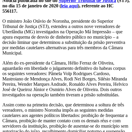
Notícia publicada no site do
Superior Tribunal de Justiça
(STJ),
no dia 15 de janeiro de 2020 (
leia aqui
), referente ao HC
556117.
O ministro João Otávio de Noronha, presidente do Superior
Tribunal de Justiça (STJ), estendeu a outros nove vereadores de
Uberlândia (MG) investigados na Operação Má Impressão – que
apura esquema de desvio de dinheiro público no município – a
decisão liminar que determinou a substituição da prisão preventiva
por medidas cautelares alternativas para três membros da Câmara
Municipal.
Além do ex-presidente da Câmara, Hélio Ferraz de Oliveira,
aguardarão em liberdade o julgamento definitivo do habeas corpus
os seguintes vereadores: Pâmela Volp Rodrigues Cardoso,
Mastroiano de Mendonça Alves, Rodi Nei Borges, Silésio Miranda
Pereira, Wender Marques Andrade, Ronaldo Alves Pereira, Helvico
José de Queiroz Júnior e Osmirio Alves de Oliveira. Dois outros
investigados na operação também tiveram a prisão substituídas.
Assim como na primeira decisão, que determinou a soltura de três
vereadores, o ministro Noronha impôs as seguintes medidas
cautelares aos agentes políticos libertados: proibição de frequentar a
Câmara, proibição de manter contato com os demais réus e com
servidores da instituição, proibição de ausentar-se do município sem
autorização do juízo, recolhimento domiciliar noturno e suspensão