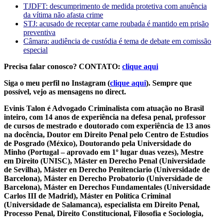
TJDFT: descumprimento de medida protetiva com anuência
da vítima não afasta crime
STJ: acusado de receptar carne roubada é mantido em prisão
preventiva
Câmara: audiência de custódia é tema de debate em comissão
especial
Precisa falar conosco? CONTATO:
clique aqui
Siga o meu perfil no Instagram (
clique aqui
). Sempre que
possível, vejo as mensagens no direct.
Evinis Talon é Advogado Criminalista com atuação no Brasil
inteiro, com 14 anos de experiência na defesa penal, professor
de cursos de mestrado e doutorado com experiência de 13 anos
na docência, Doutor em Direito Penal pelo Centro de Estudios
de Posgrado (México), Doutorando pela Universidade do
Minho (Portugal – aprovado em 1º lugar duas vezes), Mestre
em Direito (UNISC), Máster en Derecho Penal (Universidade
de Sevilha), Máster en Derecho Penitenciario (Universidade de
Barcelona), Máster en Derecho Probatorio (Universidade de
Barcelona), Máster en Derechos Fundamentales (Universidade
Carlos III de Madrid), Máster en Política Criminal
(Universidade de Salamanca), especialista em Direito Penal,
Processo Penal, Direito Constitucional, Filosofia e Sociologia,