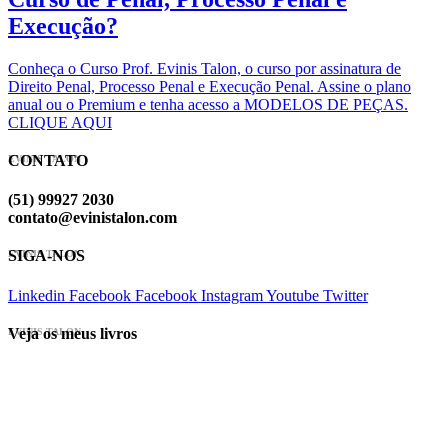
Execução?
Conheça o Curso Prof. Evinis Talon, o curso por assinatura de
Direito Penal, Processo Penal e Execução Penal. Assine o plano
anual ou o Premium e tenha acesso a MODELOS DE PEÇAS.
CLIQUE AQUI
CONTATO
EVINIS TALON
(51) 99927 2030
contato@evinistalon.com
SIGA-NOS
EVINIS TALON
Linkedin
Facebook
Facebook
Instagram
Youtube
Twitter
Veja os meus livros
EVINIS TALON