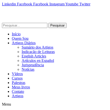
Linkedin
Facebook
Facebook
Instagram
Youtube
Twitter
Pesquisar
Início
Quem Sou
Artigos Diários
Sumário dos Artigos
Indicação de Leituras
English Articles
Artículos en Español
Jurisprudência
Notícias
Vídeos
Cursos
Palestras
Meus livros
Contato
Artigos
Menu