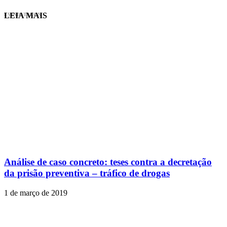
LEIA MAIS
EVINIS TALON
Análise de caso concreto: teses contra a decretação
da prisão preventiva – tráfico de drogas
1 de março de 2019