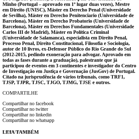
Minho (Portugal – aprovado em 1º lugar duas vezes), Mestre
em Direito (UNISC), Máster en Derecho Penal (Universidade
de Sevilha), Máster en Derecho Penitenciario (Universidade de
Barcelona), Máster en Derecho Probatorio (Universidade de
Barcelona), Máster en Derechos Fundamentales (Universidade
Carlos III de Madrid), Máster en Política Criminal
(Universidade de Salamanca), especialista em Direito Penal,
Processo Penal, Direito Constitucional, Filosofia e Sociologia,
autor de 10 livros, ex-Defensor Público do Rio Grande do Sul
(2012-2015, pedindo exoneração para advogar. Aprovado em
todas as fases durante a graduação), palestrante que já
participou de eventos em 3 continentes e investigador do Centro
de Investigação em Justiça e Governação (JusGov) de Portugal.
Citado na jurisprudência de vários tribunais, como TRF1,
TJSP, TJPR, TJSC, TJGO, TJMG, TJSE e outros.
COMPARTILHE
Compartilhar no facebook
Compartilhar no twitter
Compartilhar no linkedin
Compartilhar no whatsapp
LEIA TAMBÉM
EVINIS TALON