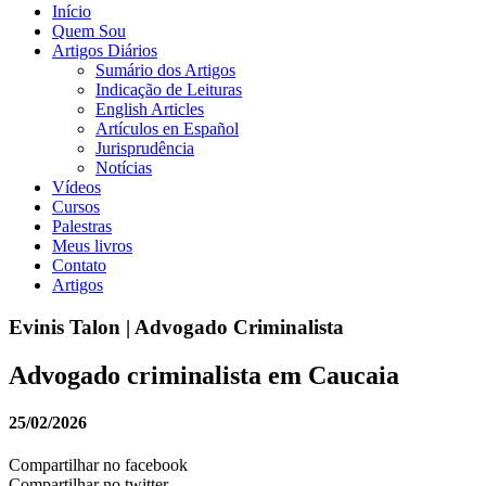
Início
Quem Sou
Artigos Diários
Sumário dos Artigos
Indicação de Leituras
English Articles
Artículos en Español
Jurisprudência
Notícias
Vídeos
Cursos
Palestras
Meus livros
Contato
Artigos
Evinis Talon | Advogado Criminalista
Advogado criminalista em Caucaia
25/02/2026
Compartilhar no facebook
Compartilhar no twitter