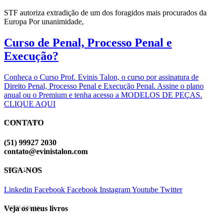
STF autoriza extradição de um dos foragidos mais procurados da
Europa Por unanimidade,
Curso de Penal, Processo Penal e
Execução?
Conheça o Curso Prof. Evinis Talon, o curso por assinatura de
Direito Penal, Processo Penal e Execução Penal. Assine o plano
anual ou o Premium e tenha acesso a MODELOS DE PEÇAS.
CLIQUE AQUI
CONTATO
EVINIS TALON
(51) 99927 2030
contato@evinistalon.com
SIGA-NOS
EVINIS TALON
Linkedin
Facebook
Facebook
Instagram
Youtube
Twitter
Veja os meus livros
EVINIS TALON