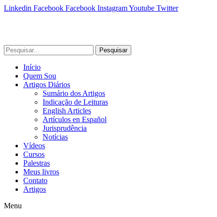
Linkedin
Facebook
Facebook
Instagram
Youtube
Twitter
Pesquisar
Início
Quem Sou
Artigos Diários
Sumário dos Artigos
Indicação de Leituras
English Articles
Artículos en Español
Jurisprudência
Notícias
Vídeos
Cursos
Palestras
Meus livros
Contato
Artigos
Menu