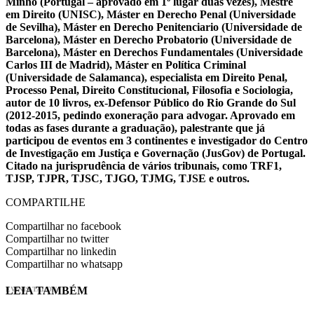
Minho (Portugal – aprovado em 1º lugar duas vezes), Mestre
em Direito (UNISC), Máster en Derecho Penal (Universidade
de Sevilha), Máster en Derecho Penitenciario (Universidade de
Barcelona), Máster en Derecho Probatorio (Universidade de
Barcelona), Máster en Derechos Fundamentales (Universidade
Carlos III de Madrid), Máster en Política Criminal
(Universidade de Salamanca), especialista em Direito Penal,
Processo Penal, Direito Constitucional, Filosofia e Sociologia,
autor de 10 livros, ex-Defensor Público do Rio Grande do Sul
(2012-2015, pedindo exoneração para advogar. Aprovado em
todas as fases durante a graduação), palestrante que já
participou de eventos em 3 continentes e investigador do Centro
de Investigação em Justiça e Governação (JusGov) de Portugal.
Citado na jurisprudência de vários tribunais, como TRF1,
TJSP, TJPR, TJSC, TJGO, TJMG, TJSE e outros.
COMPARTILHE
Compartilhar no facebook
Compartilhar no twitter
Compartilhar no linkedin
Compartilhar no whatsapp
LEIA TAMBÉM
EVINIS TALON