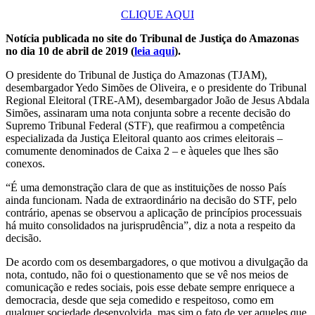
CLIQUE AQUI
Notícia publicada no site do Tribunal de Justiça do Amazonas
no dia 10 de abril de 2019 (
leia aqui
).
O presidente do Tribunal de Justiça do Amazonas (TJAM),
desembargador Yedo Simões de Oliveira, e o presidente do Tribunal
Regional Eleitoral (TRE-AM), desembargador João de Jesus Abdala
Simões, assinaram uma nota conjunta sobre a recente decisão do
Supremo Tribunal Federal (STF), que reafirmou a competência
especializada da Justiça Eleitoral quanto aos crimes eleitorais –
comumente denominados de Caixa 2 – e àqueles que lhes são
conexos.
“É uma demonstração clara de que as instituições de nosso País
ainda funcionam. Nada de extraordinário na decisão do STF, pelo
contrário, apenas se observou a aplicação de princípios processuais
há muito consolidados na jurisprudência”, diz a nota a respeito da
decisão.
De acordo com os desembargadores, o que motivou a divulgação da
nota, contudo, não foi o questionamento que se vê nos meios de
comunicação e redes sociais, pois esse debate sempre enriquece a
democracia, desde que seja comedido e respeitoso, como em
qualquer sociedade desenvolvida, mas sim o fato de ver aqueles que