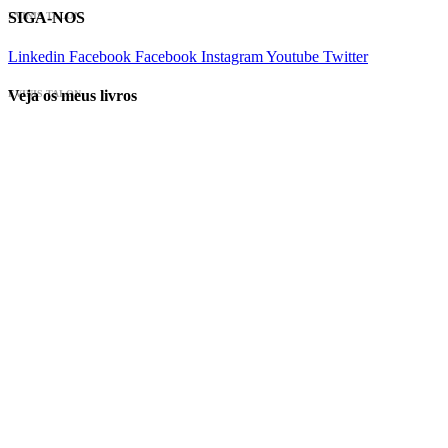
SIGA-NOS
EVINIS TALON
Linkedin
Facebook
Facebook
Instagram
Youtube
Twitter
Veja os meus livros
EVINIS TALON