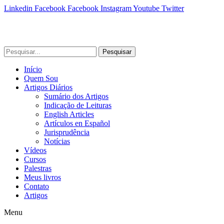
Linkedin
Facebook
Facebook
Instagram
Youtube
Twitter
Pesquisar
Início
Quem Sou
Artigos Diários
Sumário dos Artigos
Indicação de Leituras
English Articles
Artículos en Español
Jurisprudência
Notícias
Vídeos
Cursos
Palestras
Meus livros
Contato
Artigos
Menu