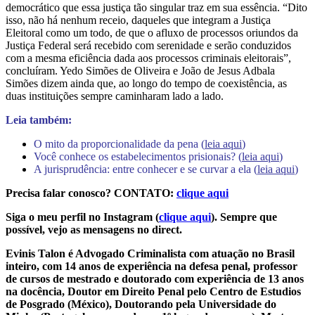
democrático que essa justiça tão singular traz em sua essência. “Dito
isso, não há nenhum receio, daqueles que integram a Justiça
Eleitoral como um todo, de que o afluxo de processos oriundos da
Justiça Federal será recebido com serenidade e serão conduzidos
com a mesma eficiência dada aos processos criminais eleitorais”,
concluíram. Yedo Simões de Oliveira e João de Jesus Adbala
Simões dizem ainda que, ao longo do tempo de coexistência, as
duas instituições sempre caminharam lado a lado.
Leia também:
O mito da proporcionalidade da pena (
leia aqui
)
Você conhece os estabelecimentos prisionais? (
leia aqui
)
A jurisprudência: entre conhecer e se curvar a ela (
leia aqui
)
Precisa falar conosco? CONTATO:
clique aqui
Siga o meu perfil no Instagram (
clique aqui
). Sempre que
possível, vejo as mensagens no direct.
Evinis Talon é Advogado Criminalista com atuação no Brasil
inteiro, com 14 anos de experiência na defesa penal, professor
de cursos de mestrado e doutorado com experiência de 13 anos
na docência, Doutor em Direito Penal pelo Centro de Estudios
de Posgrado (México), Doutorando pela Universidade do