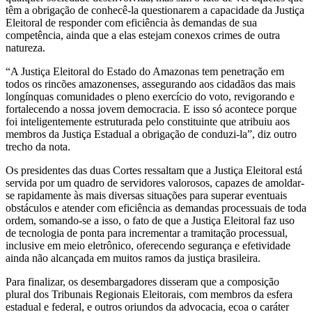
têm a obrigação de conhecê-la questionarem a capacidade da Justiça
Eleitoral de responder com eficiência às demandas de sua
competência, ainda que a elas estejam conexos crimes de outra
natureza.
“A Justiça Eleitoral do Estado do Amazonas tem penetração em
todos os rincões amazonenses, assegurando aos cidadãos das mais
longínquas comunidades o pleno exercício do voto, revigorando e
fortalecendo a nossa jovem democracia. E isso só acontece porque
foi inteligentemente estruturada pelo constituinte que atribuiu aos
membros da Justiça Estadual a obrigação de conduzi-la”, diz outro
trecho da nota.
Os presidentes das duas Cortes ressaltam que a Justiça Eleitoral está
servida por um quadro de servidores valorosos, capazes de amoldar-
se rapidamente às mais diversas situações para superar eventuais
obstáculos e atender com eficiência as demandas processuais de toda
ordem, somando-se a isso, o fato de que a Justiça Eleitoral faz uso
de tecnologia de ponta para incrementar a tramitação processual,
inclusive em meio eletrônico, oferecendo segurança e efetividade
ainda não alcançada em muitos ramos da justiça brasileira.
Para finalizar, os desembargadores disseram que a composição
plural dos Tribunais Regionais Eleitorais, com membros da esfera
estadual e federal, e outros oriundos da advocacia, ecoa o caráter