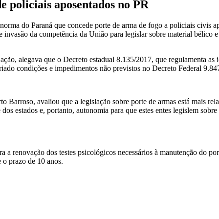
e policiais aposentados no PR
orma do Paraná que concede porte de arma de fogo a policiais civis ap
 invasão da competência da União para legislar sobre material bélico 
ção, alegava que o Decreto estadual 8.135/2017, que regulamenta as iden
 criado condições e impedimentos não previstos no Decreto Federal 9.8
rto Barroso, avaliou que a legislação sobre porte de armas está mais r
dos estados e, portanto, autonomia para que estes entes legislem sobre 
ra a renovação dos testes psicológicos necessários à manutenção do port
e o prazo de 10 anos.