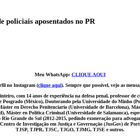
e policiais aposentados no PR
Meu WhatsApp:
CLIQUE AQUI
fil no Instagram (
clique aqui
). Sempre que possível, vejo as mensa
nteiro, com 14 anos de experiência na defesa penal, professor de
de Posgrado (México), Doutorando pela Universidade do Minho (Por
Máster en Derecho Penitenciario (Universidade de Barcelona), Más
 Máster en Política Criminal (Universidade de Salamanca), especia
o do Rio Grande do Sul (2012-2015, pedindo exoneração para advoga
o Centro de Investigação em Justiça e Governação (JusGov) de Por
TJSP, TJPR, TJSC, TJGO, TJMG, TJSE e outros.