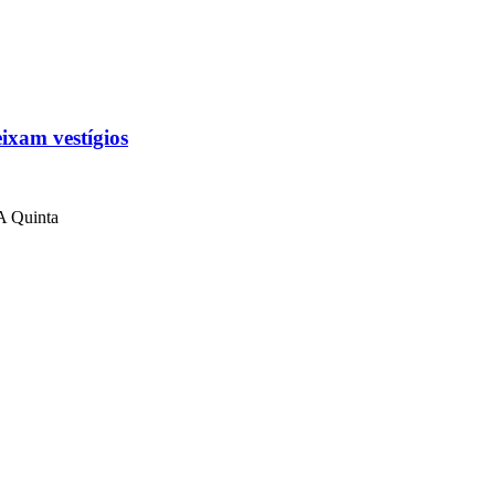
ixam vestígios
 A Quinta