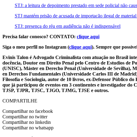
STJ: a leitura de depoimento prestado em sede policial não cau
STJ mantém prisão de acusada de importação ilegal de material
STJ: presença do réu em audiência não é indispensável
Precisa falar conosco? CONTATO:
clique aqui
Siga o meu perfil no Instagram (
clique aqui
). Sempre que possível
Evinis Talon é Advogado Criminalista com atuação no Brasil inte
docência, Doutor em Direito Penal pelo Centro de Estudios de P
(UNISC), Máster en Derecho Penal (Universidade de Sevilha), Má
en Derechos Fundamentales (Universidade Carlos III de Madrid), 
Filosofia e Sociologia, autor de 10 livros, ex-Defensor Público
que já participou de eventos em 3 continentes e investigador do
TJSP, TJPR, TJSC, TJGO, TJMG, TJSE e outros.
COMPARTILHE
Compartilhar no facebook
Compartilhar no twitter
Compartilhar no linkedin
Compartilhar no whatsapp