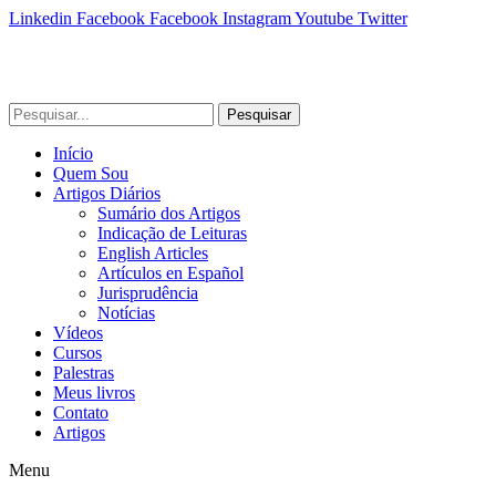
Linkedin
Facebook
Facebook
Instagram
Youtube
Twitter
Pesquisar
Início
Quem Sou
Artigos Diários
Sumário dos Artigos
Indicação de Leituras
English Articles
Artículos en Español
Jurisprudência
Notícias
Vídeos
Cursos
Palestras
Meus livros
Contato
Artigos
Menu