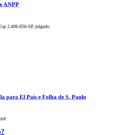
 de ANPP
Esp 2.406.856-SP, julgado
a para El País e Folha de S. Paulo
ril
o?