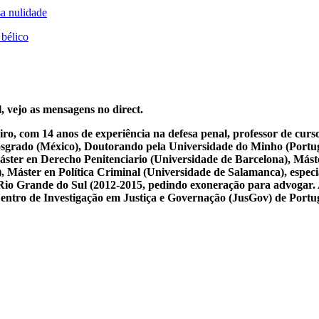
sa nulidade
 bélico
, vejo as mensagens no direct.
iro, com 14 anos de experiência na defesa penal, professor de cur
osgrado (México), Doutorando pela Universidade do Minho (Portug
ster en Derecho Penitenciario (Universidade de Barcelona), Mást
Máster en Política Criminal (Universidade de Salamanca), especial
 do Rio Grande do Sul (2012-2015, pedindo exoneração para advogar.
 Centro de Investigação em Justiça e Governação (JusGov) de Portu