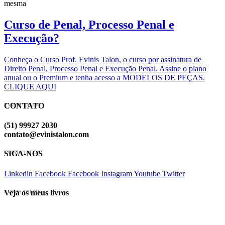
mesma
Curso de Penal, Processo Penal e
Execução?
Conheça o Curso Prof. Evinis Talon, o curso por assinatura de
Direito Penal, Processo Penal e Execução Penal. Assine o plano
anual ou o Premium e tenha acesso a MODELOS DE PEÇAS.
CLIQUE AQUI
CONTATO
EVINIS TALON
(51) 99927 2030
contato@evinistalon.com
SIGA-NOS
EVINIS TALON
Linkedin
Facebook
Facebook
Instagram
Youtube
Twitter
Veja os meus livros
EVINIS TALON