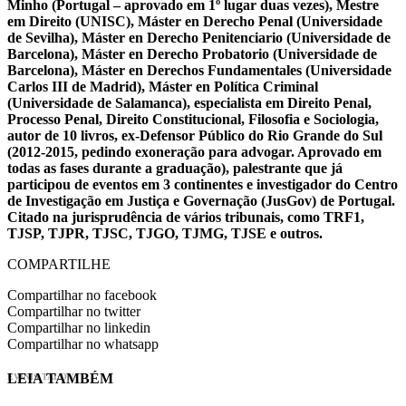
Minho (Portugal – aprovado em 1º lugar duas vezes), Mestre
em Direito (UNISC), Máster en Derecho Penal (Universidade
de Sevilha), Máster en Derecho Penitenciario (Universidade de
Barcelona), Máster en Derecho Probatorio (Universidade de
Barcelona), Máster en Derechos Fundamentales (Universidade
Carlos III de Madrid), Máster en Política Criminal
(Universidade de Salamanca), especialista em Direito Penal,
Processo Penal, Direito Constitucional, Filosofia e Sociologia,
autor de 10 livros, ex-Defensor Público do Rio Grande do Sul
(2012-2015, pedindo exoneração para advogar. Aprovado em
todas as fases durante a graduação), palestrante que já
participou de eventos em 3 continentes e investigador do Centro
de Investigação em Justiça e Governação (JusGov) de Portugal.
Citado na jurisprudência de vários tribunais, como TRF1,
TJSP, TJPR, TJSC, TJGO, TJMG, TJSE e outros.
COMPARTILHE
Compartilhar no facebook
Compartilhar no twitter
Compartilhar no linkedin
Compartilhar no whatsapp
LEIA TAMBÉM
EVINIS TALON