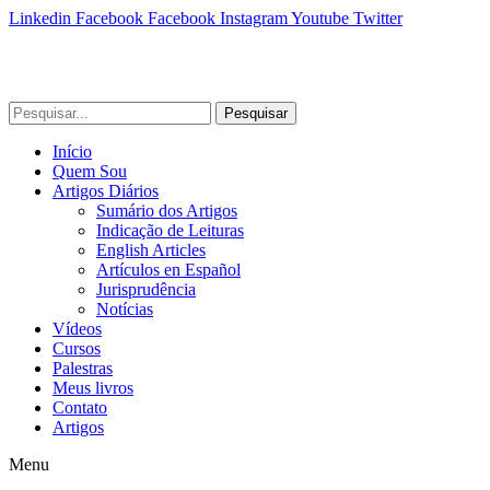
Linkedin
Facebook
Facebook
Instagram
Youtube
Twitter
Pesquisar
Início
Quem Sou
Artigos Diários
Sumário dos Artigos
Indicação de Leituras
English Articles
Artículos en Español
Jurisprudência
Notícias
Vídeos
Cursos
Palestras
Meus livros
Contato
Artigos
Menu