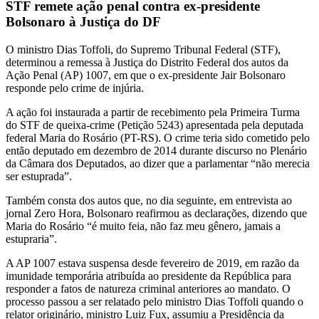
STF remete ação penal contra ex-presidente
Bolsonaro à Justiça do DF
O ministro Dias Toffoli, do Supremo Tribunal Federal (STF),
determinou a remessa à Justiça do Distrito Federal dos autos da
Ação Penal (AP) 1007, em que o ex-presidente Jair Bolsonaro
responde pelo crime de injúria.
A ação foi instaurada a partir de recebimento pela Primeira Turma
do STF de queixa-crime (Petição 5243) apresentada pela deputada
federal Maria do Rosário (PT-RS). O crime teria sido cometido pelo
então deputado em dezembro de 2014 durante discurso no Plenário
da Câmara dos Deputados, ao dizer que a parlamentar “não merecia
ser estuprada”.
Também consta dos autos que, no dia seguinte, em entrevista ao
jornal Zero Hora, Bolsonaro reafirmou as declarações, dizendo que
Maria do Rosário “é muito feia, não faz meu gênero, jamais a
estupraria”.
A AP 1007 estava suspensa desde fevereiro de 2019, em razão da
imunidade temporária atribuída ao presidente da República para
responder a fatos de natureza criminal anteriores ao mandato. O
processo passou a ser relatado pelo ministro Dias Toffoli quando o
relator originário, ministro Luiz Fux, assumiu a Presidência da