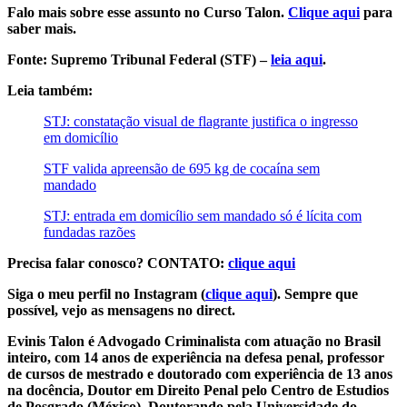
Falo mais sobre esse assunto no Curso Talon.
Clique aqui
para
saber mais.
Fonte: Supremo Tribunal Federal (STF) –
leia aqui
.
Leia também:
STJ: constatação visual de flagrante justifica o ingresso
em domicílio
STF valida apreensão de 695 kg de cocaína sem
mandado
STJ: entrada em domicílio sem mandado só é lícita com
fundadas razões
Precisa falar conosco? CONTATO:
clique aqui
Siga o meu perfil no Instagram (
clique aqui
). Sempre que
possível, vejo as mensagens no direct.
Evinis Talon é Advogado Criminalista com atuação no Brasil
inteiro, com 14 anos de experiência na defesa penal, professor
de cursos de mestrado e doutorado com experiência de 13 anos
na docência, Doutor em Direito Penal pelo Centro de Estudios
de Posgrado (México), Doutorando pela Universidade do