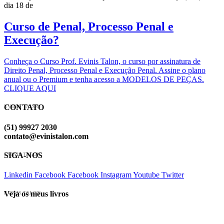
dia 18 de
Curso de Penal, Processo Penal e
Execução?
Conheça o Curso Prof. Evinis Talon, o curso por assinatura de
Direito Penal, Processo Penal e Execução Penal. Assine o plano
anual ou o Premium e tenha acesso a MODELOS DE PEÇAS.
CLIQUE AQUI
CONTATO
EVINIS TALON
(51) 99927 2030
contato@evinistalon.com
SIGA-NOS
EVINIS TALON
Linkedin
Facebook
Facebook
Instagram
Youtube
Twitter
Veja os meus livros
EVINIS TALON