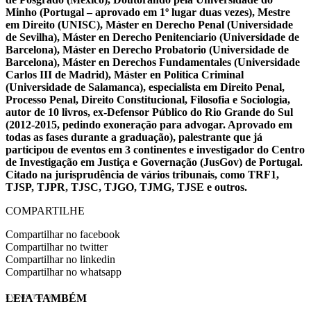
Minho (Portugal – aprovado em 1º lugar duas vezes), Mestre
em Direito (UNISC), Máster en Derecho Penal (Universidade
de Sevilha), Máster en Derecho Penitenciario (Universidade de
Barcelona), Máster en Derecho Probatorio (Universidade de
Barcelona), Máster en Derechos Fundamentales (Universidade
Carlos III de Madrid), Máster en Política Criminal
(Universidade de Salamanca), especialista em Direito Penal,
Processo Penal, Direito Constitucional, Filosofia e Sociologia,
autor de 10 livros, ex-Defensor Público do Rio Grande do Sul
(2012-2015, pedindo exoneração para advogar. Aprovado em
todas as fases durante a graduação), palestrante que já
participou de eventos em 3 continentes e investigador do Centro
de Investigação em Justiça e Governação (JusGov) de Portugal.
Citado na jurisprudência de vários tribunais, como TRF1,
TJSP, TJPR, TJSC, TJGO, TJMG, TJSE e outros.
COMPARTILHE
Compartilhar no facebook
Compartilhar no twitter
Compartilhar no linkedin
Compartilhar no whatsapp
LEIA TAMBÉM
EVINIS TALON