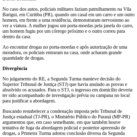
No caso dos autos, policiais militares faziam patrulhamento na Vila
Barigui, em Curitiba (PR), quando um casal em um carro e um outro
homem, em frente a uma residência, demonstraram nervosismo ao
ver a viatura. A mulher jogou um porta-moedas pela janela do carro,
um homem fugiu por um córrego próximo e o outro correu para
dentro da casa.
Ao encontrar drogas no porta-moedas e após autorização de uma
moradora, os policiais entraram na casa, onde acharam grande
quantidade de drogas.
Divergência
No julgamento do RE, a Segunda Turma manteve decisão do
Superior Tribunal de Justiça (STJ) que havia anulado as provas e
absolvido os acusados. Para o STJ, o ingresso em domicílio deveria
ter sido acompanhado de investigação prévia ou campana no local
para justificar a abordagem.
Buscando restabelecer a condenação imposta pelo Tribunal de
Justiça estadual (TJ-PR), o Ministério Público do Paraná (MP-PR)
argumentou que, em caso semelhante, em que também houve
tentativa de fuga da abordagem policial e posterior apreensão de
drogas, a Primeira Turma adotou conclusão diversa da Segunda