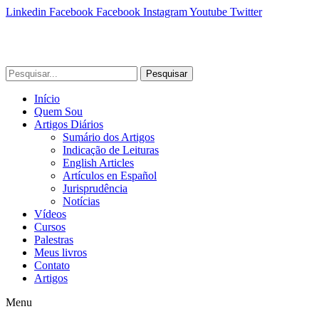
Linkedin
Facebook
Facebook
Instagram
Youtube
Twitter
Pesquisar
Início
Quem Sou
Artigos Diários
Sumário dos Artigos
Indicação de Leituras
English Articles
Artículos en Español
Jurisprudência
Notícias
Vídeos
Cursos
Palestras
Meus livros
Contato
Artigos
Menu