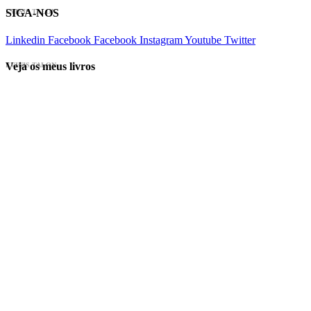
SIGA-NOS
EVINIS TALON
Linkedin
Facebook
Facebook
Instagram
Youtube
Twitter
Veja os meus livros
EVINIS TALON