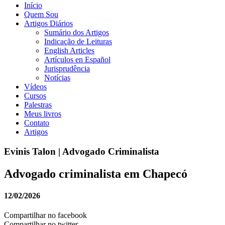
Início
Quem Sou
Artigos Diários
Sumário dos Artigos
Indicação de Leituras
English Articles
Artículos en Español
Jurisprudência
Notícias
Vídeos
Cursos
Palestras
Meus livros
Contato
Artigos
Evinis Talon | Advogado Criminalista
Advogado criminalista em Chapecó
12/02/2026
Compartilhar no facebook
Compartilhar no twitter