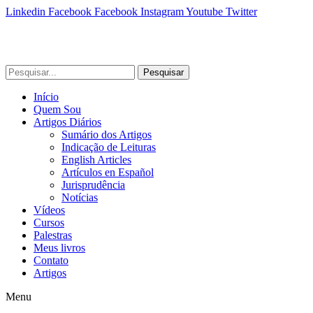
Linkedin
Facebook
Facebook
Instagram
Youtube
Twitter
Pesquisar
Início
Quem Sou
Artigos Diários
Sumário dos Artigos
Indicação de Leituras
English Articles
Artículos en Español
Jurisprudência
Notícias
Vídeos
Cursos
Palestras
Meus livros
Contato
Artigos
Menu