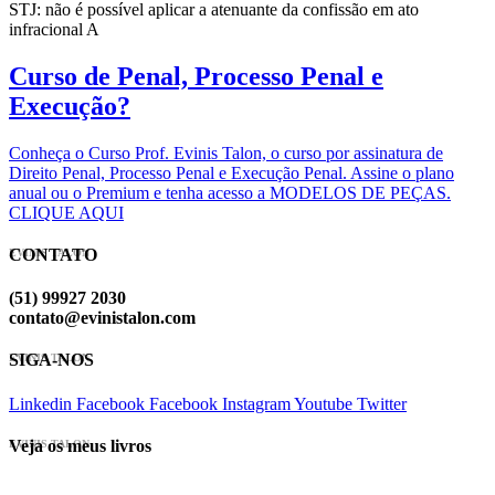
STJ: não é possível aplicar a atenuante da confissão em ato
infracional A
Curso de Penal, Processo Penal e
Execução?
Conheça o Curso Prof. Evinis Talon, o curso por assinatura de
Direito Penal, Processo Penal e Execução Penal. Assine o plano
anual ou o Premium e tenha acesso a MODELOS DE PEÇAS.
CLIQUE AQUI
CONTATO
EVINIS TALON
(51) 99927 2030
contato@evinistalon.com
SIGA-NOS
EVINIS TALON
Linkedin
Facebook
Facebook
Instagram
Youtube
Twitter
Veja os meus livros
EVINIS TALON