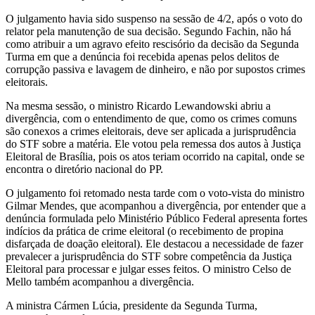
O julgamento havia sido suspenso na sessão de 4/2, após o voto do
relator pela manutenção de sua decisão. Segundo Fachin, não há
como atribuir a um agravo efeito rescisório da decisão da Segunda
Turma em que a denúncia foi recebida apenas pelos delitos de
corrupção passiva e lavagem de dinheiro, e não por supostos crimes
eleitorais.
Na mesma sessão, o ministro Ricardo Lewandowski abriu a
divergência, com o entendimento de que, como os crimes comuns
são conexos a crimes eleitorais, deve ser aplicada a jurisprudência
do STF sobre a matéria. Ele votou pela remessa dos autos à Justiça
Eleitoral de Brasília, pois os atos teriam ocorrido na capital, onde se
encontra o diretório nacional do PP.
O julgamento foi retomado nesta tarde com o voto-vista do ministro
Gilmar Mendes, que acompanhou a divergência, por entender que a
denúncia formulada pelo Ministério Público Federal apresenta fortes
indícios da prática de crime eleitoral (o recebimento de propina
disfarçada de doação eleitoral). Ele destacou a necessidade de fazer
prevalecer a jurisprudência do STF sobre competência da Justiça
Eleitoral para processar e julgar esses feitos. O ministro Celso de
Mello também acompanhou a divergência.
A ministra Cármen Lúcia, presidente da Segunda Turma,