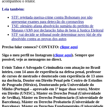
acompanhou o relator.
Leia também:
STF: rejeitada queixa-crime contra Bolsonaro por não
apresentar exames para detecção do coronavírus
TSE: plenário afasta absolvição sumária do prefeito de
Manaus (AM) por declaração falsa de bens à Justiça Eleitoral
STF vai decidir se tribunal pode determinar novo júri de réu
absolvido contra as provas dos autos
Precisa falar conosco? CONTATO:
clique aqui
Siga o meu perfil no Instagram (
clique aqui
). Sempre que
possível, vejo as mensagens no direct.
Evinis Talon é Advogado Criminalista com atuação no Brasil
inteiro, com 14 anos de experiência na defesa penal, professor
de cursos de mestrado e doutorado com experiência de 13 anos
na docência, Doutor em Direito Penal pelo Centro de Estudios
de Posgrado (México), Doutorando pela Universidade do
Minho (Portugal – aprovado em 1º lugar duas vezes), Mestre
em Direito (UNISC), Máster en Derecho Penal (Universidade
de Sevilha), Máster en Derecho Penitenciario (Universidade de
Barcelona), Máster en Derecho Probatorio (Universidade de
Barcelona), Máster en Derechos Fundamentales (Universidade