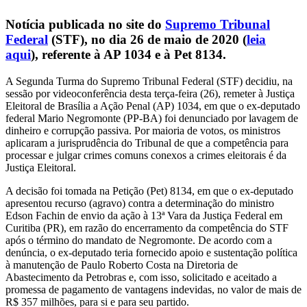
Notícia publicada no site do
Supremo Tribunal
Federal
(STF), no dia 26 de maio de 2020 (
leia
aqui
), referente à AP 1034 e à Pet 8134.
A Segunda Turma do Supremo Tribunal Federal (STF) decidiu, na
sessão por videoconferência desta terça-feira (26), remeter à Justiça
Eleitoral de Brasília a Ação Penal (AP) 1034, em que o ex-deputado
federal Mario Negromonte (PP-BA) foi denunciado por lavagem de
dinheiro e corrupção passiva. Por maioria de votos, os ministros
aplicaram a jurisprudência do Tribunal de que a competência para
processar e julgar crimes comuns conexos a crimes eleitorais é da
Justiça Eleitoral.
A decisão foi tomada na Petição (Pet) 8134, em que o ex-deputado
apresentou recurso (agravo) contra a determinação do ministro
Edson Fachin de envio da ação à 13ª Vara da Justiça Federal em
Curitiba (PR), em razão do encerramento da competência do STF
após o término do mandato de Negromonte. De acordo com a
denúncia, o ex-deputado teria fornecido apoio e sustentação política
à manutenção de Paulo Roberto Costa na Diretoria de
Abastecimento da Petrobras e, com isso, solicitado e aceitado a
promessa de pagamento de vantagens indevidas, no valor de mais de
R$ 357 milhões, para si e para seu partido.