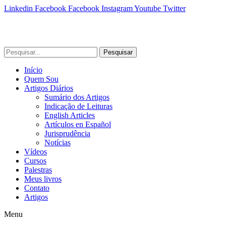
Linkedin
Facebook
Facebook
Instagram
Youtube
Twitter
Pesquisar
Início
Quem Sou
Artigos Diários
Sumário dos Artigos
Indicação de Leituras
English Articles
Artículos en Español
Jurisprudência
Notícias
Vídeos
Cursos
Palestras
Meus livros
Contato
Artigos
Menu