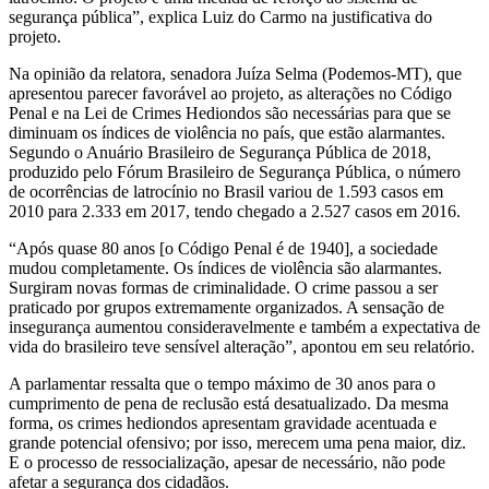
segurança pública”, explica Luiz do Carmo na justificativa do
projeto.
Na opinião da relatora, senadora Juíza Selma (Podemos-MT), que
apresentou parecer favorável ao projeto, as alterações no Código
Penal e na Lei de Crimes Hediondos são necessárias para que se
diminuam os índices de violência no país, que estão alarmantes.
Segundo o Anuário Brasileiro de Segurança Pública de 2018,
produzido pelo Fórum Brasileiro de Segurança Pública, o número
de ocorrências de latrocínio no Brasil variou de 1.593 casos em
2010 para 2.333 em 2017, tendo chegado a 2.527 casos em 2016.
“Após quase 80 anos [o Código Penal é de 1940], a sociedade
mudou completamente. Os índices de violência são alarmantes.
Surgiram novas formas de criminalidade. O crime passou a ser
praticado por grupos extremamente organizados. A sensação de
insegurança aumentou consideravelmente e também a expectativa de
vida do brasileiro teve sensível alteração”, apontou em seu relatório.
A parlamentar ressalta que o tempo máximo de 30 anos para o
cumprimento de pena de reclusão está desatualizado. Da mesma
forma, os crimes hediondos apresentam gravidade acentuada e
grande potencial ofensivo; por isso, merecem uma pena maior, diz.
E o processo de ressocialização, apesar de necessário, não pode
afetar a segurança dos cidadãos.