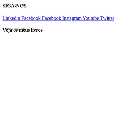
SIGA-NOS
EVINIS TALON
Linkedin
Facebook
Facebook
Instagram
Youtube
Twitter
Veja os meus livros
EVINIS TALON