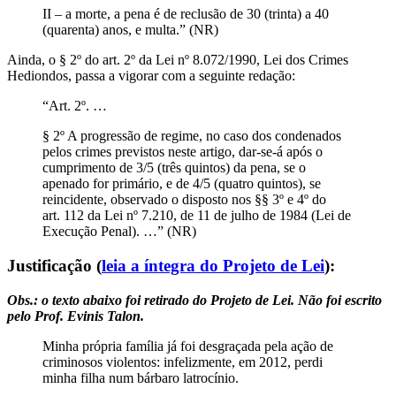
II – a morte, a pena é de reclusão de 30 (trinta) a 40
(quarenta) anos, e multa.” (NR)
Ainda, o § 2º do art. 2º da Lei nº 8.072/1990, Lei dos Crimes
Hediondos, passa a vigorar com a seguinte redação:
“Art. 2º. …
§ 2º A progressão de regime, no caso dos condenados
pelos crimes previstos neste artigo, dar-se-á após o
cumprimento de 3/5 (três quintos) da pena, se o
apenado for primário, e de 4/5 (quatro quintos), se
reincidente, observado o disposto nos §§ 3º e 4º do
art. 112 da Lei nº 7.210, de 11 de julho de 1984 (Lei de
Execução Penal). …” (NR)
Justificação (
leia a íntegra do Projeto de Lei
):
Obs.: o texto abaixo foi retirado do Projeto de Lei. Não foi escrito
pelo Prof. Evinis Talon.
Minha própria família já foi desgraçada pela ação de
criminosos violentos: infelizmente, em 2012, perdi
minha filha num bárbaro latrocínio.