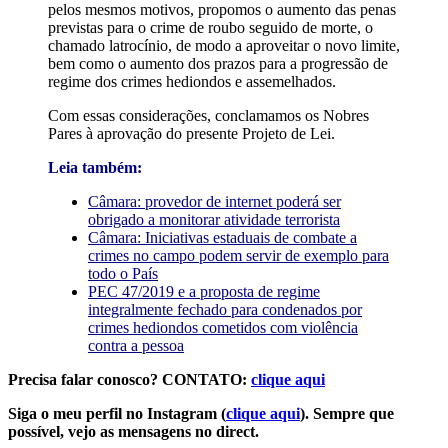
pelos mesmos motivos, propomos o aumento das penas
previstas para o crime de roubo seguido de morte, o
chamado latrocínio, de modo a aproveitar o novo limite,
bem como o aumento dos prazos para a progressão de
regime dos crimes hediondos e assemelhados.
Com essas considerações, conclamamos os Nobres
Pares à aprovação do presente Projeto de Lei.
Leia também:
Câmara: provedor de internet poderá ser
obrigado a monitorar atividade terrorista
Câmara: Iniciativas estaduais de combate a
crimes no campo podem servir de exemplo para
todo o País
PEC 47/2019 e a proposta de regime
integralmente fechado para condenados por
crimes hediondos cometidos com violência
contra a pessoa
Precisa falar conosco? CONTATO:
clique aqui
Siga o meu perfil no Instagram (
clique aqui
). Sempre que
possível, vejo as mensagens no direct.