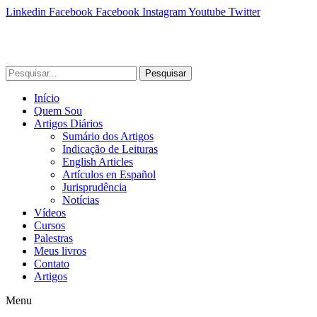
Linkedin
Facebook
Facebook
Instagram
Youtube
Twitter
Pesquisar
Início
Quem Sou
Artigos Diários
Sumário dos Artigos
Indicação de Leituras
English Articles
Artículos en Español
Jurisprudência
Notícias
Vídeos
Cursos
Palestras
Meus livros
Contato
Artigos
Menu