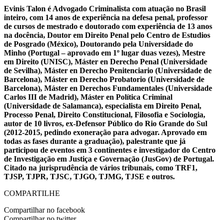
Evinis Talon é Advogado Criminalista com atuação no Brasil
inteiro, com 14 anos de experiência na defesa penal, professor
de cursos de mestrado e doutorado com experiência de 13 anos
na docência, Doutor em Direito Penal pelo Centro de Estudios
de Posgrado (México), Doutorando pela Universidade do
Minho (Portugal – aprovado em 1º lugar duas vezes), Mestre
em Direito (UNISC), Máster en Derecho Penal (Universidade
de Sevilha), Máster en Derecho Penitenciario (Universidade de
Barcelona), Máster en Derecho Probatorio (Universidade de
Barcelona), Máster en Derechos Fundamentales (Universidade
Carlos III de Madrid), Máster en Política Criminal
(Universidade de Salamanca), especialista em Direito Penal,
Processo Penal, Direito Constitucional, Filosofia e Sociologia,
autor de 10 livros, ex-Defensor Público do Rio Grande do Sul
(2012-2015, pedindo exoneração para advogar. Aprovado em
todas as fases durante a graduação), palestrante que já
participou de eventos em 3 continentes e investigador do Centro
de Investigação em Justiça e Governação (JusGov) de Portugal.
Citado na jurisprudência de vários tribunais, como TRF1,
TJSP, TJPR, TJSC, TJGO, TJMG, TJSE e outros.
COMPARTILHE
Compartilhar no facebook
Compartilhar no twitter