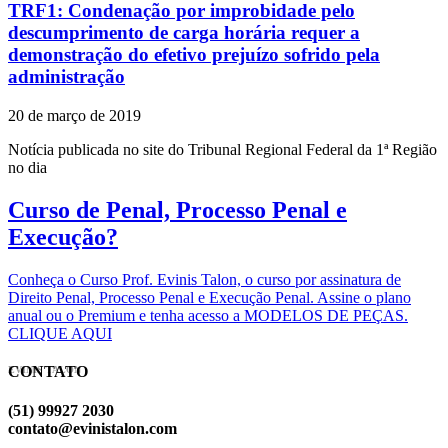
TRF1: Condenação por improbidade pelo
descumprimento de carga horária requer a
demonstração do efetivo prejuízo sofrido pela
administração
20 de março de 2019
Notícia publicada no site do Tribunal Regional Federal da 1ª Região
no dia
Curso de Penal, Processo Penal e
Execução?
Conheça o Curso Prof. Evinis Talon, o curso por assinatura de
Direito Penal, Processo Penal e Execução Penal. Assine o plano
anual ou o Premium e tenha acesso a MODELOS DE PEÇAS.
CLIQUE AQUI
CONTATO
EVINIS TALON
(51) 99927 2030
contato@evinistalon.com