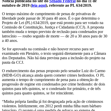
Notícia publicada no site do
Senado Federal
no dia 11 de
outubro de 2019 (
leia aqui
), referente ao PL 634/2019.
O tempo máximo de cumprimento de penas de privativas de
liberdade pode passar de 30 para 40 anos. É o que determina o
Projeto de Lei (PL) 634/2019, que está pronto para ser votado na
Comissão de Constituição, Justiça e Cidadania (CCJ). A proposta
também muda o tempo previsto de reclusão para condenados por
latrocínio — roubo seguido de morte — de 20 a 30 anos para de 30
a 40 anos.
Se for aprovado na comissão e não houver recurso para ser
examinado em Plenário, o texto seguirá diretamente para a Câmara
dos Deputados. Não há data prevista para a inclusão do projeto na
pauta da CCJ.
O endurecimento das penas proposto pelo senador Luiz do Carmo
(MDB-GO) alcança ainda quem cometer crimes hediondos. O PL
aumenta o tempo de cumprimento de pena para a obtenção de
progressão de regime em condenados por crime hediondo: de dois
quintos para três quintos, se o condenado for primário, e de três
quintos para quatro quintos, se for reincidente.
“Minha própria família já foi desgraçada pela ação de criminosos
violentos. Infelizmente, em 2012 perdi minha filha num bárbaro
latrocínio. O projeto é uma medida de reforço ao sistema de