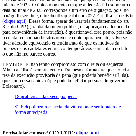
início de 2023. O único momento em que a decisão fala sobre uma
data do final de 2023 corresponde a um erro de digitação, pois, no
parágrafo seguinte, o trecho diz que foi em 2022. Confira na decisão
(
clique aqui
). Dessa forma, apesar de usar três fundamentos do art.
312 do CPP (garantia da ordem pública, da aplicação da lei penal e
para conveniência da instrução), é questionável esse ponto, pois não
há nada mencionando fatos novos e contemporaneidade, salvo se
tiver adotado equivocado entendimento de que os motivos da
prisões e das cautelares eram “contemporâneos com a data do fato”,
o que não me parece correto.
LEMBRETE: não tenho compromisso com direita ou esquerda.
Minha análise é sempre técnica. Da mesma forma que questionei a
tese da execução provisória da pena (que poderia beneficiar Lula),
questiono essa cautelar (que pode beneficiar pessoas do governo
Bolsonaro).
18 problemas da execução penal
STJ: depoimento especial da vítima pode ser tomado de
forma antecipada
Precisa falar conosco? CONTATO:
clique aqui