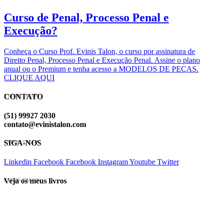
Curso de Penal, Processo Penal e
Execução?
Conheça o Curso Prof. Evinis Talon, o curso por assinatura de
Direito Penal, Processo Penal e Execução Penal. Assine o plano
anual ou o Premium e tenha acesso a MODELOS DE PEÇAS.
CLIQUE AQUI
CONTATO
EVINIS TALON
(51) 99927 2030
contato@evinistalon.com
SIGA-NOS
EVINIS TALON
Linkedin
Facebook
Facebook
Instagram
Youtube
Twitter
Veja os meus livros
EVINIS TALON