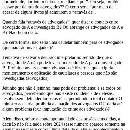
por meio de, por intermédio de, mediante, por”. Ou seja, proibiu
passar por dentro de advogados?? O certo seria “por meio de”,
apesar de alguns livros já admitirem o “através de”.
Quando fala “através de advogados”, quer dizer o contato entre
advogado de A e investigado B? Ou abrange os advogados de A e
B? Não ficou claro.
De certa forma, não seria uma cautelar também para os advogados
(que não são investigados)?
Tentativa de salvar a decisão: interpretar no sentido de que o
advogado de A não pode levar um recado de A para o investigado
B. Proibir conversas entre advogados é bizarrice que exigiria
monitoramento e aplicação de cautelares a pessoas que não são
investigadas (advogados).
Jeitinho que não é jeitinho, mas pode dar problema: e se todos os
advogados, percebendo que não existe colidência de defesas,
resolvessem defender todos os réus, permitindo o total contato? O
ministro aceitaria, proibiria a atuação dos advogados OU daria até
algum problema (ex.: imputação de crime aos advogados)?
Além disso, sobre a contemporaneidade das prisões e medidas, a
decisão não fala nada sobre 2024 (esse número aparece somente na
assinatura) e insere como última data de qualquer acontecimento o