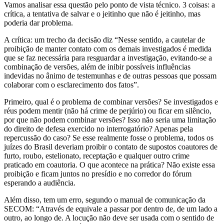
Vamos analisar essa questão pelo ponto de vista técnico. 3 coisas: a
crítica, a tentativa de salvar e o jeitinho que não é jeitinho, mas
poderia dar problema.
A crítica: um trecho da decisão diz “Nesse sentido, a cautelar de
proibição de manter contato com os demais investigados é medida
que se faz necessária para resguardar a investigação, evitando-se a
combinação de versões, além de inibir possíveis influências
indevidas no ânimo de testemunhas e de outras pessoas que possam
colaborar com o esclarecimento dos fatos”.
Primeiro, qual é o problema de combinar versões? Se investigados e
réus podem mentir (não há crime de perjúrio) ou ficar em silêncio,
por que não podem combinar versões? Isso não seria uma limitação
do direito de defesa exercido no interrogatório? Apenas pela
repercussão do caso? Se esse realmente fosse o problema, todos os
juízes do Brasil deveriam proibir o contato de supostos coautores de
furto, roubo, estelionato, receptação e qualquer outro crime
praticado em coautoria. O que acontece na prática? Não existe essa
proibição e ficam juntos no presídio e no corredor do fórum
esperando a audiência.
Além disso, tem um erro, segundo o manual de comunicação da
SECOM: “Através de equivale a passar por dentro de, de um lado a
outro, ao longo de. A locução não deve ser usada com o sentido de