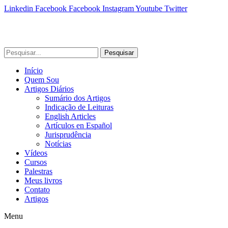
Linkedin
Facebook
Facebook
Instagram
Youtube
Twitter
Pesquisar
Início
Quem Sou
Artigos Diários
Sumário dos Artigos
Indicação de Leituras
English Articles
Artículos en Español
Jurisprudência
Notícias
Vídeos
Cursos
Palestras
Meus livros
Contato
Artigos
Menu