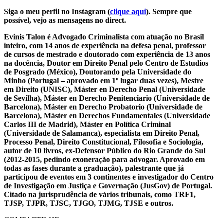
Siga o meu perfil no Instagram (
clique aqui
). Sempre que
possível, vejo as mensagens no direct.
Evinis Talon é Advogado Criminalista com atuação no Brasil
inteiro, com 14 anos de experiência na defesa penal, professor
de cursos de mestrado e doutorado com experiência de 13 anos
na docência, Doutor em Direito Penal pelo Centro de Estudios
de Posgrado (México), Doutorando pela Universidade do
Minho (Portugal – aprovado em 1º lugar duas vezes), Mestre
em Direito (UNISC), Máster en Derecho Penal (Universidade
de Sevilha), Máster en Derecho Penitenciario (Universidade de
Barcelona), Máster en Derecho Probatorio (Universidade de
Barcelona), Máster en Derechos Fundamentales (Universidade
Carlos III de Madrid), Máster en Política Criminal
(Universidade de Salamanca), especialista em Direito Penal,
Processo Penal, Direito Constitucional, Filosofia e Sociologia,
autor de 10 livros, ex-Defensor Público do Rio Grande do Sul
(2012-2015, pedindo exoneração para advogar. Aprovado em
todas as fases durante a graduação), palestrante que já
participou de eventos em 3 continentes e investigador do Centro
de Investigação em Justiça e Governação (JusGov) de Portugal.
Citado na jurisprudência de vários tribunais, como TRF1,
TJSP, TJPR, TJSC, TJGO, TJMG, TJSE e outros.