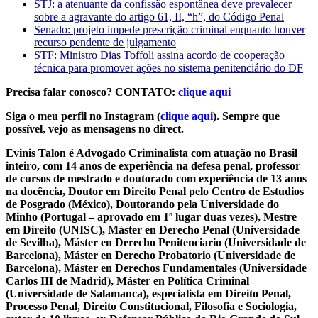
STJ: a atenuante da confissão espontânea deve prevalecer
sobre a agravante do artigo 61, II, “h”, do Código Penal
Senado: projeto impede prescrição criminal enquanto houver
recurso pendente de julgamento
STF: Ministro Dias Toffoli assina acordo de cooperação
técnica para promover ações no sistema penitenciário do DF
Precisa falar conosco? CONTATO:
clique aqui
Siga o meu perfil no Instagram (
clique aqui
). Sempre que
possível, vejo as mensagens no direct.
Evinis Talon é Advogado Criminalista com atuação no Brasil
inteiro, com 14 anos de experiência na defesa penal, professor
de cursos de mestrado e doutorado com experiência de 13 anos
na docência, Doutor em Direito Penal pelo Centro de Estudios
de Posgrado (México), Doutorando pela Universidade do
Minho (Portugal – aprovado em 1º lugar duas vezes), Mestre
em Direito (UNISC), Máster en Derecho Penal (Universidade
de Sevilha), Máster en Derecho Penitenciario (Universidade de
Barcelona), Máster en Derecho Probatorio (Universidade de
Barcelona), Máster en Derechos Fundamentales (Universidade
Carlos III de Madrid), Máster en Política Criminal
(Universidade de Salamanca), especialista em Direito Penal,
Processo Penal, Direito Constitucional, Filosofia e Sociologia,