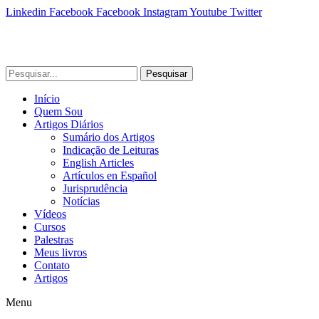
Linkedin
Facebook
Facebook
Instagram
Youtube
Twitter
Pesquisar
Início
Quem Sou
Artigos Diários
Sumário dos Artigos
Indicação de Leituras
English Articles
Artículos en Español
Jurisprudência
Notícias
Vídeos
Cursos
Palestras
Meus livros
Contato
Artigos
Menu