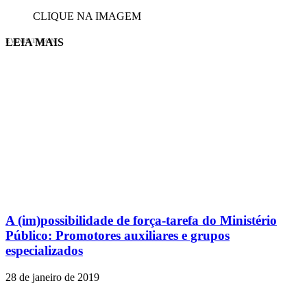
CLIQUE NA IMAGEM
LEIA MAIS
EVINIS TALON
A (im)possibilidade de força-tarefa do Ministério
Público: Promotores auxiliares e grupos
especializados
28 de janeiro de 2019