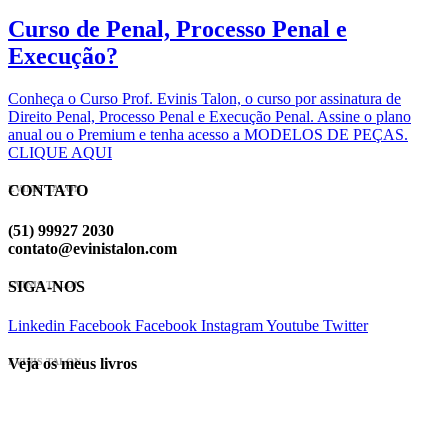
Curso de Penal, Processo Penal e
Execução?
Conheça o Curso Prof. Evinis Talon, o curso por assinatura de
Direito Penal, Processo Penal e Execução Penal. Assine o plano
anual ou o Premium e tenha acesso a MODELOS DE PEÇAS.
CLIQUE AQUI
CONTATO
EVINIS TALON
(51) 99927 2030
contato@evinistalon.com
SIGA-NOS
EVINIS TALON
Linkedin
Facebook
Facebook
Instagram
Youtube
Twitter
Veja os meus livros
EVINIS TALON