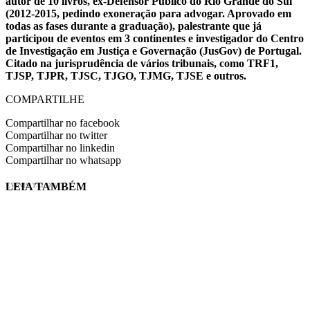
autor de 10 livros, ex-Defensor Público do Rio Grande do Sul
(2012-2015, pedindo exoneração para advogar. Aprovado em
todas as fases durante a graduação), palestrante que já
participou de eventos em 3 continentes e investigador do Centro
de Investigação em Justiça e Governação (JusGov) de Portugal.
Citado na jurisprudência de vários tribunais, como TRF1,
TJSP, TJPR, TJSC, TJGO, TJMG, TJSE e outros.
COMPARTILHE
Compartilhar no facebook
Compartilhar no twitter
Compartilhar no linkedin
Compartilhar no whatsapp
LEIA TAMBÉM
EVINIS TALON