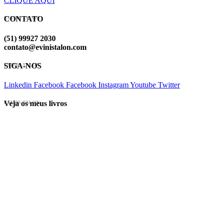
CLIQUE AQUI
CONTATO
EVINIS TALON
(51) 99927 2030
contato@evinistalon.com
SIGA-NOS
EVINIS TALON
Linkedin
Facebook
Facebook
Instagram
Youtube
Twitter
Veja os meus livros
EVINIS TALON