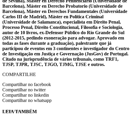
de Sevilha), Máster en Derecho Penitenciario (Universidade de
Barcelona), Máster en Derecho Probatorio (Universidade de
Barcelona), Máster en Derechos Fundamentales (Universidade
Carlos III de Madrid), Máster en Política Criminal
(Universidade de Salamanca), especialista em Direito Penal,
Processo Penal, Direito Constitucional, Filosofia e Sociologia,
autor de 10 livros, ex-Defensor Público do Rio Grande do Sul
(2012-2015, pedindo exoneração para advogar. Aprovado em
todas as fases durante a graduação), palestrante que já
participou de eventos em 3 continentes e investigador do Centro
de Investigação em Justiça e Governação (JusGov) de Portugal.
Citado na jurisprudência de vários tribunais, como TRF1,
TJSP, TJPR, TJSC, TJGO, TJMG, TJSE e outros.
COMPARTILHE
Compartilhar no facebook
Compartilhar no twitter
Compartilhar no linkedin
Compartilhar no whatsapp
LEIA TAMBÉM
EVINIS TALON