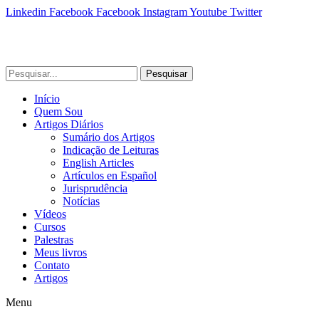
Linkedin
Facebook
Facebook
Instagram
Youtube
Twitter
Pesquisar
Início
Quem Sou
Artigos Diários
Sumário dos Artigos
Indicação de Leituras
English Articles
Artículos en Español
Jurisprudência
Notícias
Vídeos
Cursos
Palestras
Meus livros
Contato
Artigos
Menu