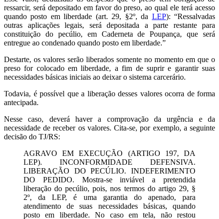
ressarcir, será depositado em favor do preso, ao qual ele terá acesso
quando posto em liberdade (art. 29, §2º, da
LEP
): “Ressalvadas
outras aplicações legais, será depositada a parte restante para
constituição do pecúlio, em Caderneta de Poupança, que será
entregue ao condenado quando posto em liberdade.”
Destarte, os valores serão liberados somente no momento em que o
preso for colocado em liberdade, a fim de suprir e garantir suas
necessidades básicas iniciais ao deixar o sistema carcerário.
Todavia, é possível que a liberação desses valores ocorra de forma
antecipada.
Nesse caso, deverá haver a comprovação da urgência e da
necessidade de receber os valores. Cita-se, por exemplo, a seguinte
decisão do TJ/RS:
AGRAVO EM EXECUÇÃO (ARTIGO 197, DA
LEP). INCONFORMIDADE DEFENSIVA.
LIBERAÇÃO DO PECÚLIO. INDEFERIMENTO
DO PEDIDO. Mostra-se inviável a pretendida
liberação do pecúlio, pois, nos termos do artigo 29, §
2º, da LEP, é uma garantia do apenado, para
atendimento de suas necessidades básicas, quando
posto em liberdade. No caso em tela, não restou