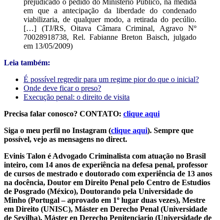
prejudicado o pedido do Ministério Público, na medida
em que a antecipação da liberdade do condenado
viabilizaria, de qualquer modo, a retirada do pecúlio.
[…] (TJ/RS, Oitava Câmara Criminal, Agravo Nº
70028918738, Rel. Fabianne Breton Baisch, julgado
em 13/05/2009)
Leia também:
É possível regredir para um regime pior do que o inicial?
Onde deve ficar o preso?
Execução penal: o direito de visita
Precisa falar conosco? CONTATO:
clique aqui
Siga o meu perfil no Instagram (
clique aqui
). Sempre que
possível, vejo as mensagens no direct.
Evinis Talon é Advogado Criminalista com atuação no Brasil
inteiro, com 14 anos de experiência na defesa penal, professor
de cursos de mestrado e doutorado com experiência de 13 anos
na docência, Doutor em Direito Penal pelo Centro de Estudios
de Posgrado (México), Doutorando pela Universidade do
Minho (Portugal – aprovado em 1º lugar duas vezes), Mestre
em Direito (UNISC), Máster en Derecho Penal (Universidade
de Sevilha), Máster en Derecho Penitenciario (Universidade de