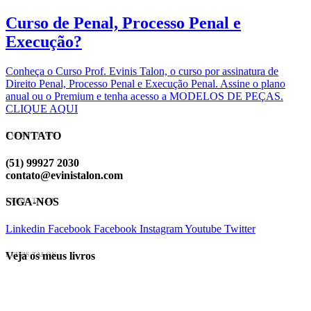
Curso de Penal, Processo Penal e
Execução?
Conheça o Curso Prof. Evinis Talon, o curso por assinatura de
Direito Penal, Processo Penal e Execução Penal. Assine o plano
anual ou o Premium e tenha acesso a MODELOS DE PEÇAS.
CLIQUE AQUI
CONTATO
EVINIS TALON
(51) 99927 2030
contato@evinistalon.com
SIGA-NOS
EVINIS TALON
Linkedin
Facebook
Facebook
Instagram
Youtube
Twitter
Veja os meus livros
EVINIS TALON