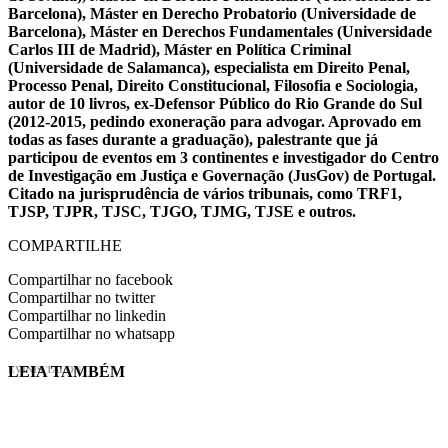
Barcelona), Máster en Derecho Probatorio (Universidade de
Barcelona), Máster en Derechos Fundamentales (Universidade
Carlos III de Madrid), Máster en Política Criminal
(Universidade de Salamanca), especialista em Direito Penal,
Processo Penal, Direito Constitucional, Filosofia e Sociologia,
autor de 10 livros, ex-Defensor Público do Rio Grande do Sul
(2012-2015, pedindo exoneração para advogar. Aprovado em
todas as fases durante a graduação), palestrante que já
participou de eventos em 3 continentes e investigador do Centro
de Investigação em Justiça e Governação (JusGov) de Portugal.
Citado na jurisprudência de vários tribunais, como TRF1,
TJSP, TJPR, TJSC, TJGO, TJMG, TJSE e outros.
COMPARTILHE
Compartilhar no facebook
Compartilhar no twitter
Compartilhar no linkedin
Compartilhar no whatsapp
LEIA TAMBÉM
EVINIS TALON