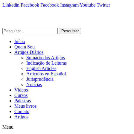
Linkedin
Facebook
Facebook
Instagram
Youtube
Twitter
Pesquisar
Início
Quem Sou
Artigos Diários
Sumário dos Artigos
Indicação de Leituras
English Articles
Artículos en Español
Jurisprudência
Notícias
Vídeos
Cursos
Palestras
Meus livros
Contato
Artigos
Menu