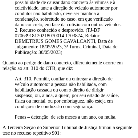
possibilidade de causar dano concreto às vítimas e à
coletividade, ante a direção de veículo automotor por
condutor não habilitado, deve ser mantida a
condenação, sobretudo no caso, em que verificado
dano concreto, em face da colisão com outros veículos.
2. Recurso conhecido e desprovido. (TJ-DF
07063918120218070014 1703874, Relator:
DEMETRIUS GOMES CAVALCANTI, Data de
Julgamento: 18/05/2023, 3ª Turma Criminal, Data de
Publicação: 30/05/2023)
Quanto ao perigo de dano concreto, diferentemente ocorre em
relação ao art. 310 do CTB, que diz:
Art. 310. Permitir, confiar ou entregar a direção de
veículo automotor a pessoa não habilitada, com
habilitação cassada ou com o direito de dirigir
suspenso, ou, ainda, a quem, por seu estado de saúde,
física ou mental, ou por embriaguez, não esteja em
condições de conduzi-lo com segurança:
Penas – detenção, de seis meses a um ano, ou multa.
A Terceira Seção do Superior Tribunal de Justiça firmou a seguinte
tese no recurso repetitivo 901: