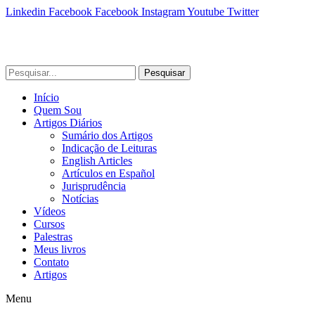
Linkedin
Facebook
Facebook
Instagram
Youtube
Twitter
Pesquisar
Início
Quem Sou
Artigos Diários
Sumário dos Artigos
Indicação de Leituras
English Articles
Artículos en Español
Jurisprudência
Notícias
Vídeos
Cursos
Palestras
Meus livros
Contato
Artigos
Menu