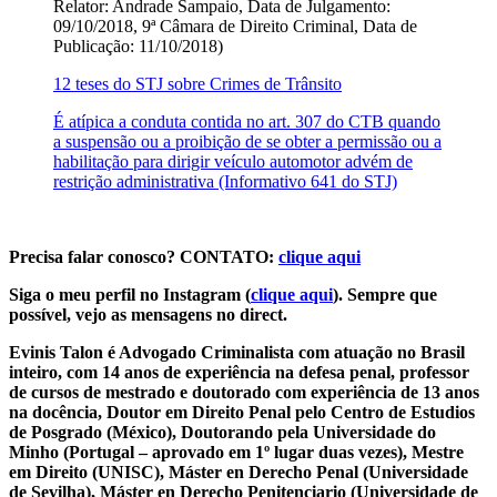
Relator: Andrade Sampaio, Data de Julgamento:
09/10/2018, 9ª Câmara de Direito Criminal, Data de
Publicação: 11/10/2018)
12 teses do STJ sobre Crimes de Trânsito
É atípica a conduta contida no art. 307 do CTB quando
a suspensão ou a proibição de se obter a permissão ou a
habilitação para dirigir veículo automotor advém de
restrição administrativa (Informativo 641 do STJ)
Precisa falar conosco? CONTATO:
clique aqui
Siga o meu perfil no Instagram (
clique aqui
). Sempre que
possível, vejo as mensagens no direct.
Evinis Talon é Advogado Criminalista com atuação no Brasil
inteiro, com 14 anos de experiência na defesa penal, professor
de cursos de mestrado e doutorado com experiência de 13 anos
na docência, Doutor em Direito Penal pelo Centro de Estudios
de Posgrado (México), Doutorando pela Universidade do
Minho (Portugal – aprovado em 1º lugar duas vezes), Mestre
em Direito (UNISC), Máster en Derecho Penal (Universidade
de Sevilha), Máster en Derecho Penitenciario (Universidade de