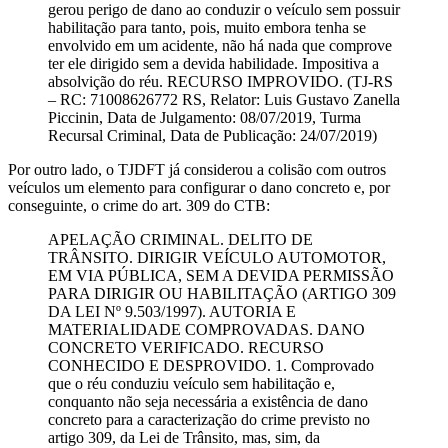
gerou perigo de dano ao conduzir o veículo sem possuir
habilitação para tanto, pois, muito embora tenha se
envolvido em um acidente, não há nada que comprove
ter ele dirigido sem a devida habilidade. Impositiva a
absolvição do réu. RECURSO IMPROVIDO. (TJ-RS
– RC: 71008626772 RS, Relator: Luis Gustavo Zanella
Piccinin, Data de Julgamento: 08/07/2019, Turma
Recursal Criminal, Data de Publicação: 24/07/2019)
Por outro lado, o TJDFT já considerou a colisão com outros
veículos um elemento para configurar o dano concreto e, por
conseguinte, o crime do art. 309 do CTB:
APELAÇÃO CRIMINAL. DELITO DE
TRÂNSITO. DIRIGIR VEÍCULO AUTOMOTOR,
EM VIA PÚBLICA, SEM A DEVIDA PERMISSÃO
PARA DIRIGIR OU HABILITAÇÃO (ARTIGO 309
DA LEI Nº 9.503/1997). AUTORIA E
MATERIALIDADE COMPROVADAS. DANO
CONCRETO VERIFICADO. RECURSO
CONHECIDO E DESPROVIDO. 1. Comprovado
que o réu conduziu veículo sem habilitação e,
conquanto não seja necessária a existência de dano
concreto para a caracterização do crime previsto no
artigo 309, da Lei de Trânsito, mas, sim, da