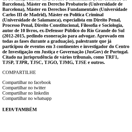
Barcelona), Máster en Derecho Probatorio (Universidade de
Barcelona), Máster en Derechos Fundamentales (Universidade
Carlos III de Madrid), Máster en Política Criminal
(Universidade de Salamanca), especialista em Direito Penal,
Processo Penal, Direito Constitucional, Filosofia e Sociologia,
autor de 10 livros, ex-Defensor Público do Rio Grande do Sul
(2012-2015, pedindo exoneração para advogar. Aprovado em
todas as fases durante a graduação), palestrante que já
participou de eventos em 3 continentes e investigador do Centro
de Investigação em Justiça e Governação (JusGov) de Portugal.
Citado na jurisprudência de vários tribunais, como TRF1,
TJSP, TJPR, TJSC, TJGO, TJMG, TJSE e outros.
COMPARTILHE
Compartilhar no facebook
Compartilhar no twitter
Compartilhar no linkedin
Compartilhar no whatsapp
LEIA TAMBÉM
EVINIS TALON