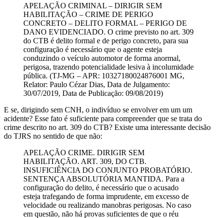
APELAÇÃO CRIMINAL – DIRIGIR SEM
HABILITAÇÃO – CRIME DE PERIGO
CONCRETO – DELITO FORMAL – PERIGO DE
DANO EVIDENCIADO. O crime previsto no art. 309
do CTB é delito formal e de perigo concreto, para sua
configuração é necessário que o agente esteja
conduzindo o veículo automotor de forma anormal,
perigosa, trazendo potencialidade lesiva à incolumidade
pública. (TJ-MG – APR: 10327180024876001 MG,
Relator: Paulo Cézar Dias, Data de Julgamento:
30/07/2019, Data de Publicação: 09/08/2019)
E se, dirigindo sem CNH, o indivíduo se envolver em um um
acidente? Esse fato é suficiente para compreender que se trata do
crime descrito no art. 309 do CTB? Existe uma interessante decisão
do TJRS no sentido de que não:
APELAÇÃO CRIME. DIRIGIR SEM
HABILITAÇÃO. ART. 309, DO CTB.
INSUFICIÊNCIA DO CONJUNTO PROBATÓRIO.
SENTENÇA ABSOLUTÓRIA MANTIDA. Para a
configuração do delito, é necessário que o acusado
esteja trafegando de forma imprudente, em excesso de
velocidade ou realizando manobras perigosas. No caso
em questão, não há provas suficientes de que o réu