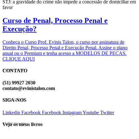
STJ: a gravidade do crime não impede a concessão de domiciliar em
favor
Curso de Penal, Processo Penal e
Execução?
Conheça o Curso Prof. Evinis Talon, o curso por assinatura de
Direito Penal, Processo Penal e Execução Penal. Assine o plano
anual ou o Premium e tenha acesso a MODELOS DE PEÇAS.
CLIQUE AQUI
CONTATO
EVINIS TALON
(51) 99927 2030
contato@evinistalon.com
SIGA-NOS
EVINIS TALON
Linkedin
Facebook
Facebook
Instagram
Youtube
Twitter
Veja os meus livros
EVINIS TALON