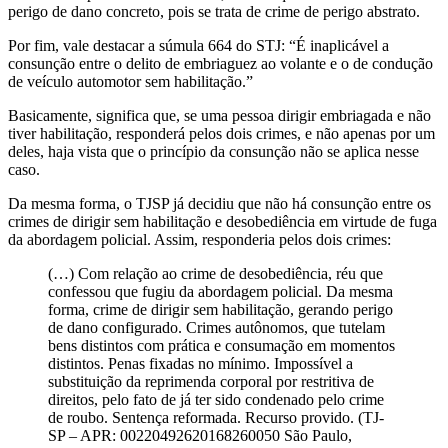
perigo de dano concreto, pois se trata de crime de perigo abstrato.
Por fim, vale destacar a súmula 664 do STJ: “É inaplicável a
consunção entre o delito de embriaguez ao volante e o de condução
de veículo automotor sem habilitação.”
Basicamente, significa que, se uma pessoa dirigir embriagada e não
tiver habilitação, responderá pelos dois crimes, e não apenas por um
deles, haja vista que o princípio da consunção não se aplica nesse
caso.
Da mesma forma, o TJSP já decidiu que não há consunção entre os
crimes de dirigir sem habilitação e desobediência em virtude de fuga
da abordagem policial. Assim, responderia pelos dois crimes:
(…) Com relação ao crime de desobediência, réu que
confessou que fugiu da abordagem policial. Da mesma
forma, crime de dirigir sem habilitação, gerando perigo
de dano configurado. Crimes autônomos, que tutelam
bens distintos com prática e consumação em momentos
distintos. Penas fixadas no mínimo. Impossível a
substituição da reprimenda corporal por restritiva de
direitos, pelo fato de já ter sido condenado pelo crime
de roubo. Sentença reformada. Recurso provido. (TJ-
SP – APR: 00220492620168260050 São Paulo,