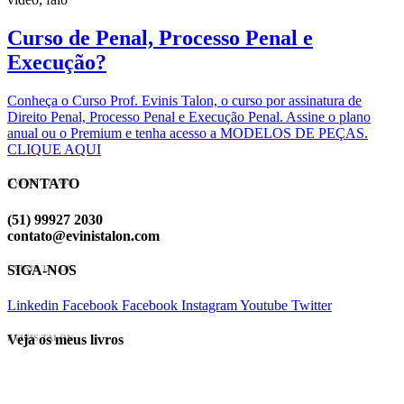
Curso de Penal, Processo Penal e
Execução?
Conheça o Curso Prof. Evinis Talon, o curso por assinatura de
Direito Penal, Processo Penal e Execução Penal. Assine o plano
anual ou o Premium e tenha acesso a MODELOS DE PEÇAS.
CLIQUE AQUI
CONTATO
EVINIS TALON
(51) 99927 2030
contato@evinistalon.com
SIGA-NOS
EVINIS TALON
Linkedin
Facebook
Facebook
Instagram
Youtube
Twitter
Veja os meus livros
EVINIS TALON