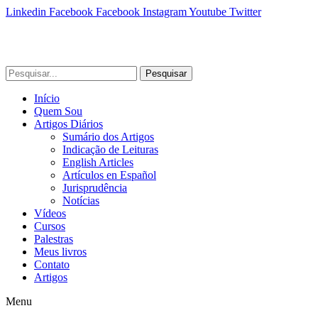
Linkedin
Facebook
Facebook
Instagram
Youtube
Twitter
Pesquisar
Início
Quem Sou
Artigos Diários
Sumário dos Artigos
Indicação de Leituras
English Articles
Artículos en Español
Jurisprudência
Notícias
Vídeos
Cursos
Palestras
Meus livros
Contato
Artigos
Menu