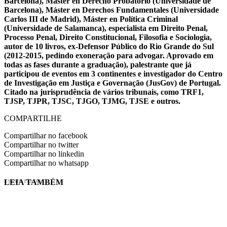
Barcelona), Máster en Derecho Probatorio (Universidade de
Barcelona), Máster en Derechos Fundamentales (Universidade
Carlos III de Madrid), Máster en Política Criminal
(Universidade de Salamanca), especialista em Direito Penal,
Processo Penal, Direito Constitucional, Filosofia e Sociologia,
autor de 10 livros, ex-Defensor Público do Rio Grande do Sul
(2012-2015, pedindo exoneração para advogar. Aprovado em
todas as fases durante a graduação), palestrante que já
participou de eventos em 3 continentes e investigador do Centro
de Investigação em Justiça e Governação (JusGov) de Portugal.
Citado na jurisprudência de vários tribunais, como TRF1,
TJSP, TJPR, TJSC, TJGO, TJMG, TJSE e outros.
COMPARTILHE
Compartilhar no facebook
Compartilhar no twitter
Compartilhar no linkedin
Compartilhar no whatsapp
LEIA TAMBÉM
EVINIS TALON