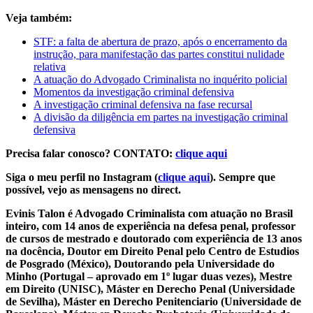
Veja também:
STF: a falta de abertura de prazo, após o encerramento da
instrução, para manifestação das partes constitui nulidade
relativa
A atuação do Advogado Criminalista no inquérito policial
Momentos da investigação criminal defensiva
A investigação criminal defensiva na fase recursal
A divisão da diligência em partes na investigação criminal
defensiva
Precisa falar conosco? CONTATO:
clique aqui
Siga o meu perfil no Instagram (
clique aqui
). Sempre que
possível, vejo as mensagens no direct.
Evinis Talon é Advogado Criminalista com atuação no Brasil
inteiro, com 14 anos de experiência na defesa penal, professor
de cursos de mestrado e doutorado com experiência de 13 anos
na docência, Doutor em Direito Penal pelo Centro de Estudios
de Posgrado (México), Doutorando pela Universidade do
Minho (Portugal – aprovado em 1º lugar duas vezes), Mestre
em Direito (UNISC), Máster en Derecho Penal (Universidade
de Sevilha), Máster en Derecho Penitenciario (Universidade de