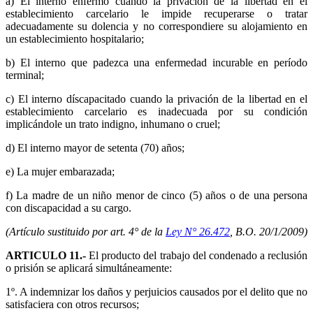
a) El interno enfermo cuando la privación de la libertad en el
establecimiento carcelario le impide recuperarse o tratar
adecuadamente su dolencia y no correspondiere su alojamiento en
un establecimiento hospitalario;
b) El interno que padezca una enfermedad incurable en período
terminal;
c) El interno díscapacitado cuando la privación de la libertad en el
establecimiento carcelario es inadecuada por su condición
implicándole un trato indigno, inhumano o cruel;
d) El interno mayor de setenta (70) años;
e) La mujer embarazada;
f) La madre de un niño menor de cinco (5) años o de una persona
con discapacidad a su cargo.
(Artículo sustituido por art. 4° de la
Ley N° 26.472
, B.O. 20/1/2009)
ARTICULO 11.-
El producto del trabajo del condenado a reclusión
o prisión se aplicará simultáneamente:
1º. A indemnizar los daños y perjuicios causados por el delito que no
satisfaciera con otros recursos;