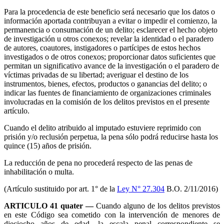
Para la procedencia de este beneficio será necesario que los datos o
información aportada contribuyan a evitar o impedir el comienzo, la
permanencia o consumación de un delito; esclarecer el hecho objeto
de investigación u otros conexos; revelar la identidad o el paradero
de autores, coautores, instigadores o partícipes de estos hechos
investigados o de otros conexos; proporcionar datos suficientes que
permitan un significativo avance de la investigación o el paradero de
víctimas privadas de su libertad; averiguar el destino de los
instrumentos, bienes, efectos, productos o ganancias del delito; o
indicar las fuentes de financiamiento de organizaciones criminales
involucradas en la comisión de los delitos previstos en el presente
artículo.
Cuando el delito atribuido al imputado estuviere reprimido con
prisión y/o reclusión perpetua, la pena sólo podrá reducirse hasta los
quince (15) años de prisión.
La reducción de pena no procederá respecto de las penas de
inhabilitación o multa.
(Artículo sustituido por art. 1° de la
Ley N° 27.304
B.O. 2/11/2016)
ARTICULO 41 quater —
Cuando alguno de los delitos previstos
en este Código sea cometido con la intervención de menores de
dieciocho años de edad, la escala penal correspondiente se