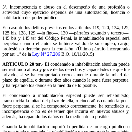
3º. Incompetencia o abuso en el desempeño de una profesión o
actividad cuyo ejercicio dependa de una autorización, licencia o
habilitación del poder público.
En caso de los delitos previstos en los artículos 119, 120, 124, 125,
125 bis, 128, 129 —in fine—, 130 —párrafos segundo y tercero—,
145 bis y 145 ter del Código Penal, la inhabilitación especial será
perpetua cuando el autor se hubiere valido de su empleo, cargo,
profesión o derecho para la comisión. (Último párrafo incorporado
por art. 1° de la
Ley N° 27.206
B.O. 10/11/2015)
ARTICULO 20 ter.-
El condenado a inhabilitación absoluta puede
ser restituido al uso y goce de los derechos y capacidades de que fue
privado, si se ha comportado correctamente durante la mitad del
plazo de aquélla, o durante diez años cuando la pena fuera perpetua,
y ha reparado los daños en la medida de lo posible.
El condenado a inhabilitación especial puede ser rehabilitado,
transcurrida la mitad del plazo de ella, o cinco años cuando la pena
fuere perpetua, si se ha comportado correctamente, ha remediado su
incompetencia o no es de temer que incurra en nuevos abusos y,
además, ha reparado los daños en la medida de lo posible.
Cuando la inhabilitación importó la pérdida de un cargo público o
de una tutela o curatela, la rehabilitación no comportará la reposición