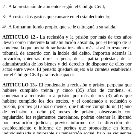
2º. A la prestación de alimentos según el Código Civil;
3º. A costear los gastos que causare en el establecimiento;
4º. A formar un fondo propio, que se le entregará a su salida.
ARTICULO 12.-
La reclusión y la prisión por más de tres años
llevan como inherente la inhabilitación absoluta, por el tiempo de la
condena, la que podrá durar hasta tres años más, si así lo resuelve el
tribunal, de acuerdo con la índole del delito. Importan además la
privación, mientras dure la pena, de la patria potestad, de la
administración de los bienes y del derecho de disponer de ellos por
actos entre vivos. El penado quedará sujeto a la curatela establecida
por el Código Civil para los incapaces.
ARTICULO 13.-
El condenado a reclusión o prisión perpetua que
hubiere cumplido treinta y cinco (35) años de condena, el
condenado a reclusión o a prisión por más de tres (3) años que
hubiere cumplido los dos tercios, y el condenado a reclusión o
prisión, por tres (3) años o menos, que hubiere cumplido un (1) año
de reclusión u ocho (8) meses de prisión, observando con
regularidad los reglamentos carcelarios, podrán obtener la libertad
por resolución judicial, previo informe de la dirección del
establecimiento e informe de peritos que pronostique en forma
individualizada y favorable su reinserción social, bajo las siguientes