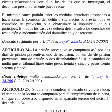
efectos relacionados con el o los delitos que se investigan, el
decomiso presumiblemente pueda recaer.
El mismo alcance podrán tener las medidas cautelares destinadas a
hacer cesar la comisión del delito o sus efectos, o a evitar que se
consolide su provecho o a obtaculizar la impunidad de sus
partícipes. En todos los casos se deberá dejar a salvo los derechos de
restitución o indemnización del damnificado y de terceros
(Artículo sustituido por art. 1° de la
Ley N° 25.815
B.O.1/12/2003)
ARTICULO 24.-
La prisión preventiva se computará así: por dos
días de prisión preventiva, uno de reclusión; por un día de prisión
preventiva, uno de prisión o dos de inhabilitación o la cantidad de
multa que el tribunal fijase entre pesos treinta y cinco y pesos ciento
setenta y cinco.
(
Nota Infoleg:
multa actualizada por art. 1° de la
Ley N°
24.286
B.O. 29/12/1993)
ARTICULO 25.-
Si durante la condena el penado se volviere loco,
el tiempo de la locura se computará para el cumplimiento de la pena,
sin que ello obste a lo dispuesto en el apartado tercero del inciso 1º
del artículo 34.
TITULO III