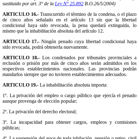
sustituido por art. 3° de la
Ley N° 25.892
B.O.26/5/2004)
ARTICULO 16.-
Transcurrido el término de la condena, o el plazo
de cinco años señalado en el artículo 13 sin que la libertad
condicional haya sido revocada, la pena quedará extinguida, lo
mismo que la inhabilitación absoluta del artículo 12.
ARTICULO 17.-
Ningún penado cuya libertad condicional haya
sido revocada, podrá obtenerla nuevamente.
ARTICULO 18.-
Los condenados por tribunales provinciales a
reclusión o prisión por más de cinco años serán admitidos en los
respectivos establecimientos nacionales. Las provincias podrán
mandarlos siempre que no tuvieren establecimientos adecuados.
ARTICULO 19.-
La inhabilitación absoluta importa:
1º. La privación del empleo o cargo público que ejercía el penado
aunque provenga de elección popular;
2º. La privación del derecho electoral;
3º. La incapacidad para obtener cargos, empleos y comisiones
públicas;
4º. La suspensión del goce de toda jubilación, pensión o retiro, civil