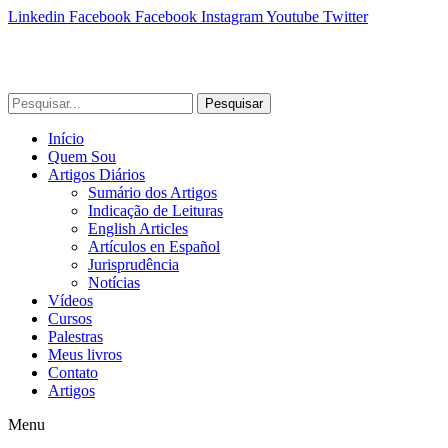
Linkedin
Facebook
Facebook
Instagram
Youtube
Twitter
Pesquisar
Início
Quem Sou
Artigos Diários
Sumário dos Artigos
Indicação de Leituras
English Articles
Artículos en Español
Jurisprudência
Notícias
Vídeos
Cursos
Palestras
Meus livros
Contato
Artigos
Menu