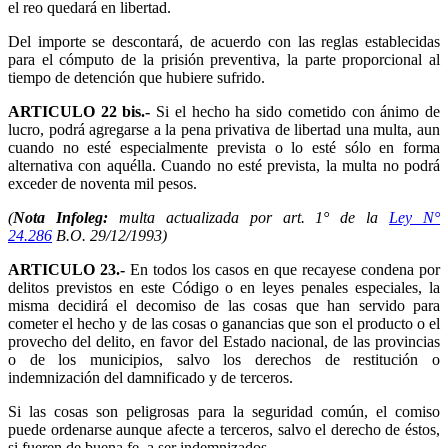
el reo quedará en libertad.
Del importe se descontará, de acuerdo con las reglas establecidas
para el cómputo de la prisión preventiva, la parte proporcional al
tiempo de detención que hubiere sufrido.
ARTICULO 22 bis.-
Si el hecho ha sido cometido con ánimo de
lucro, podrá agregarse a la pena privativa de libertad una multa, aun
cuando no esté especialmente prevista o lo esté sólo en forma
alternativa con aquélla. Cuando no esté prevista, la multa no podrá
exceder de noventa mil pesos.
(
Nota Infoleg:
multa actualizada por art. 1° de la
Ley N°
24.286
B.O. 29/12/1993)
ARTICULO 23.-
En todos los casos en que recayese condena por
delitos previstos en este Código o en leyes penales especiales, la
misma decidirá el decomiso de las cosas que han servido para
cometer el hecho y de las cosas o ganancias que son el producto o el
provecho del delito, en favor del Estado nacional, de las provincias
o de los municipios, salvo los derechos de restitución o
indemnización del damnificado y de terceros.
Si las cosas son peligrosas para la seguridad común, el comiso
puede ordenarse aunque afecte a terceros, salvo el derecho de éstos,
si fueren de buena fe, a ser indemnizados.