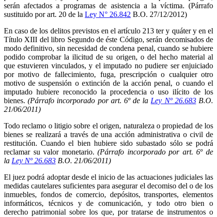
serán afectados a programas de asistencia a la víctima. (Párrafo
sustituido por art. 20 de la
Ley N° 26.842
B.O. 27/12/2012)
En caso de los delitos previstos en el artículo 213 ter y quáter y en el
Título XIII del libro Segundo de éste Código, serán decomisados de
modo definitivo, sin necesidad de condena penal, cuando se hubiere
podido comprobar la ilicitud de su origen, o del hecho material al
que estuvieren vinculados, y el imputado no pudiere ser enjuiciado
por motivo de fallecimiento, fuga, prescripción o cualquier otro
motivo de suspensión o extinción de la acción penal, o cuando el
imputado hubiere reconocido la procedencia o uso ilícito de los
bienes.
(Párrafo incorporado por art. 6º de la
Ley Nº 26.683
B.O.
21/06/2011)
Todo reclamo o litigio sobre el origen, naturaleza o propiedad de los
bienes se realizará a través de una acción administrativa o civil de
restitución. Cuando el bien hubiere sido subastado sólo se podrá
reclamar su valor monetario.
(Párrafo incorporado por art. 6º de
la
Ley Nº 26.683
B.O. 21/06/2011)
El juez podrá adoptar desde el inicio de las actuaciones judiciales las
medidas cautelares suficientes para asegurar el decomiso del o de los
inmuebles, fondos de comercio, depósitos, transportes, elementos
informáticos, técnicos y de comunicación, y todo otro bien o
derecho patrimonial sobre los que, por tratarse de instrumentos o