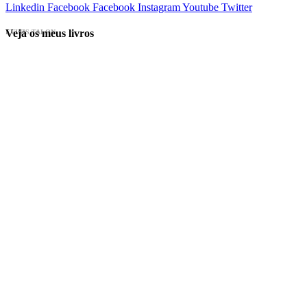
Linkedin
Facebook
Facebook
Instagram
Youtube
Twitter
Veja os meus livros
EVINIS TALON