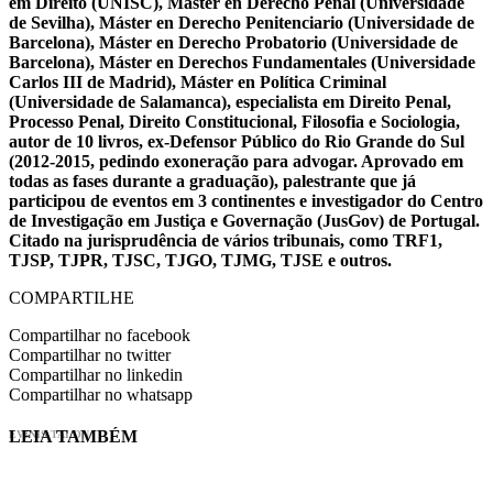
em Direito (UNISC), Máster en Derecho Penal (Universidade
de Sevilha), Máster en Derecho Penitenciario (Universidade de
Barcelona), Máster en Derecho Probatorio (Universidade de
Barcelona), Máster en Derechos Fundamentales (Universidade
Carlos III de Madrid), Máster en Política Criminal
(Universidade de Salamanca), especialista em Direito Penal,
Processo Penal, Direito Constitucional, Filosofia e Sociologia,
autor de 10 livros, ex-Defensor Público do Rio Grande do Sul
(2012-2015, pedindo exoneração para advogar. Aprovado em
todas as fases durante a graduação), palestrante que já
participou de eventos em 3 continentes e investigador do Centro
de Investigação em Justiça e Governação (JusGov) de Portugal.
Citado na jurisprudência de vários tribunais, como TRF1,
TJSP, TJPR, TJSC, TJGO, TJMG, TJSE e outros.
COMPARTILHE
Compartilhar no facebook
Compartilhar no twitter
Compartilhar no linkedin
Compartilhar no whatsapp
LEIA TAMBÉM
EVINIS TALON