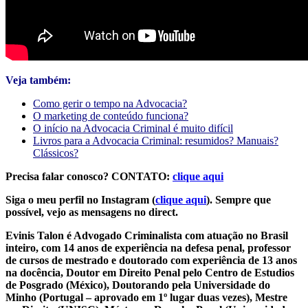
Veja também:
Como gerir o tempo na Advocacia?
O marketing de conteúdo funciona?
O início na Advocacia Criminal é muito difícil
Livros para a Advocacia Criminal: resumidos? Manuais?
Clássicos?
Precisa falar conosco? CONTATO:
clique aqui
Siga o meu perfil no Instagram (
clique aqui
). Sempre que
possível, vejo as mensagens no direct.
Evinis Talon é Advogado Criminalista com atuação no Brasil
inteiro, com 14 anos de experiência na defesa penal, professor
de cursos de mestrado e doutorado com experiência de 13 anos
na docência, Doutor em Direito Penal pelo Centro de Estudios
de Posgrado (México), Doutorando pela Universidade do
Minho (Portugal – aprovado em 1º lugar duas vezes), Mestre