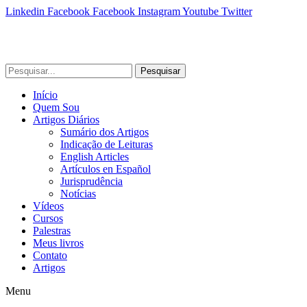
Linkedin
Facebook
Facebook
Instagram
Youtube
Twitter
Pesquisar
Início
Quem Sou
Artigos Diários
Sumário dos Artigos
Indicação de Leituras
English Articles
Artículos en Español
Jurisprudência
Notícias
Vídeos
Cursos
Palestras
Meus livros
Contato
Artigos
Menu