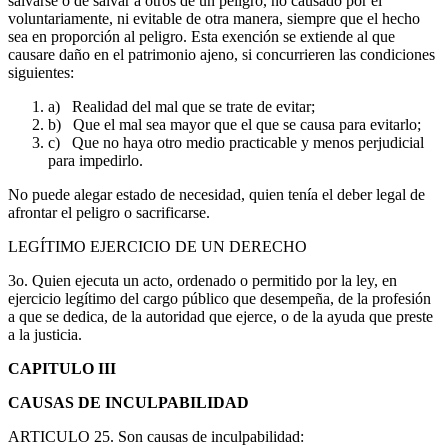
salvarse o de salvar a otros de un peligro, no causado por él
voluntariamente, ni evitable de otra manera, siempre que el hecho
sea en proporción al peligro. Esta exención se extiende al que
causare daño en el patrimonio ajeno, si concurrieren las condiciones
siguientes:
a) Realidad del mal que se trate de evitar;
b) Que el mal sea mayor que el que se causa para evitarlo;
c) Que no haya otro medio practicable y menos perjudicial
para impedirlo.
No puede alegar estado de necesidad, quien tenía el deber legal de
afrontar el peligro o sacrificarse.
LEGÍTIMO EJERCICIO DE UN DERECHO
3o. Quien ejecuta un acto, ordenado o permitido por la ley, en
ejercicio legítimo del cargo público que desempeña, de la profesión
a que se dedica, de la autoridad que ejerce, o de la ayuda que preste
a la justicia.
CAPITULO III
CAUSAS DE INCULPABILIDAD
ARTICULO 25. Son causas de inculpabilidad: