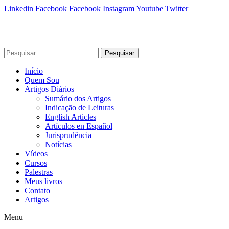
Linkedin
Facebook
Facebook
Instagram
Youtube
Twitter
Pesquisar
Início
Quem Sou
Artigos Diários
Sumário dos Artigos
Indicação de Leituras
English Articles
Artículos en Español
Jurisprudência
Notícias
Vídeos
Cursos
Palestras
Meus livros
Contato
Artigos
Menu