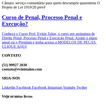
Câmara: serviço comunitário para quem descumprir quarentena O
Projeto de Lei 1919/20 prevê
Curso de Penal, Processo Penal e
Execução?
Conheça o Curso Prof. Evinis Talon, o curso por assinatura de
Direito Penal, Processo Penal e Execução Penal. Assine o plano
anual ou o Premium e tenha acesso a MODELOS DE PEÇAS.
CLIQUE AQUI
CONTATO
EVINIS TALON
(51) 99927 2030
contato@evinistalon.com
SIGA-NOS
EVINIS TALON
Linkedin
Facebook
Facebook
Instagram
Youtube
Twitter
Veja os meus livros
EVINIS TALON