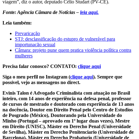
viagem”, diz o autor, deputado Célio Studart (PV-CE).
Fonte: Agência Câmara de Notícias –
leia aqui.
Leia também:
Prevaricação
STJ: desclassificação do estupro de vulnerável para
importunação sexual
Câmara: projeto pune quem pratica violência política contra
mulheres
Precisa falar conosco? CONTATO:
clique aqui
Siga o meu perfil no Instagram (
clique aqui
). Sempre que
possível, vejo as mensagens no direct.
Evinis Talon é Advogado Criminalista com atuação no Brasil
inteiro, com 14 anos de experiência na defesa penal, professor
de cursos de mestrado e doutorado com experiência de 13 anos
na docência, Doutor em Direito Penal pelo Centro de Estudios
de Posgrado (México), Doutorando pela Universidade do
Minho (Portugal – aprovado em 1º lugar duas vezes), Mestre
em Direito (UNISC), Máster en Derecho Penal (Universidade
de Sevilha), Máster en Derecho Penitenciario (Universidade de
Barcelona), Máster en Derecho Probatorio (Universidade de