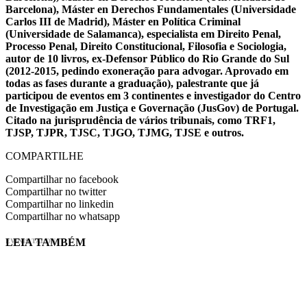
Barcelona), Máster en Derechos Fundamentales (Universidade
Carlos III de Madrid), Máster en Política Criminal
(Universidade de Salamanca), especialista em Direito Penal,
Processo Penal, Direito Constitucional, Filosofia e Sociologia,
autor de 10 livros, ex-Defensor Público do Rio Grande do Sul
(2012-2015, pedindo exoneração para advogar. Aprovado em
todas as fases durante a graduação), palestrante que já
participou de eventos em 3 continentes e investigador do Centro
de Investigação em Justiça e Governação (JusGov) de Portugal.
Citado na jurisprudência de vários tribunais, como TRF1,
TJSP, TJPR, TJSC, TJGO, TJMG, TJSE e outros.
COMPARTILHE
Compartilhar no facebook
Compartilhar no twitter
Compartilhar no linkedin
Compartilhar no whatsapp
LEIA TAMBÉM
EVINIS TALON