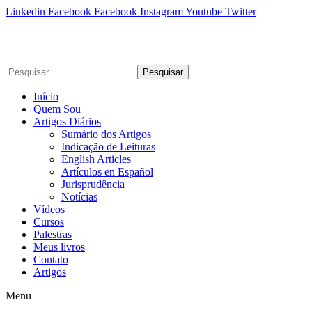
Linkedin
Facebook
Facebook
Instagram
Youtube
Twitter
Pesquisar
Início
Quem Sou
Artigos Diários
Sumário dos Artigos
Indicação de Leituras
English Articles
Artículos en Español
Jurisprudência
Notícias
Vídeos
Cursos
Palestras
Meus livros
Contato
Artigos
Menu