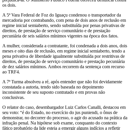
os dois.
A 5ª Vara Federal de Foz do Iguaçu condenou o transportador da
mercadoria por contrabando, com pena de dois anos de reclusão em
regime inicial semiaberto, sendo substituída por penas privativas de
direitos, de prestação de serviço comunitário e de prestação
pecuniária de seis salários mínimos vigentes na época dos fatos.
A mulher, considerada a contratante, foi condenada a dois anos, dois
meses e oito dias de reclusão, em regime inicial semiaberto, tendo a
pena privativa de liberdade igualmente substituída por restritivas de
direitos, de prestação de serviço comunitário e prestação pecuniária
de dez salários mínimos. Ambos recorrem da sentença com recurso
ao TRF4.
A 7ª Turma absolveu a ré, após entender que não foi devidamente
constatada a autoria, tendo sido baseada no depoimento
inconsistente de seu suposto contratado e em provas não
conclusivas.
O relator do caso, desembargador Luiz Carlos Canalli, destacou em
seu voto: “é do Estado, no exercício do jus puniendi, o ônus de
demonstrar, no decorrer do processo, o agir do acusado na prática da
infração penal. Na hipótese sob exame, conquanto do contexto
fático probatório da lide esteja a emergir alguns indícios a refletir