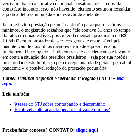
verossimilhança à narrativa da inicial acusatória, resta a dúvida
como fato incontroverso, não havendo, elemento seguro a respaldar
a prática delitiva imputada em desfavor da apelante”.
Já ao reduzir a prestação pecuniária do réu para quatro salários
mínimos, o magistrado ressaltou que “ele contava 31 anos ao tempo
do fato, em união estável, possui renda mensal aproximada de R$
1.054,00 como prestador de serviços gerais, é responsável pela
manutenção de dois filhos menores de idade e possui ensino
fundamental incompleto. Tendo em vista esses elementos e levando
em conta a situação dos presídios brasileiros – seja por sua notória
precariedade estrutural, seja pela excepcionalidade gerada pela atual
pandemia -, é possível redução da prestação pecuniária”.
Fonte: Tribunal Regional Federal da 4ª Região (TRF4) –
leia
aqui.
Leia também:
9 teses do STJ sobre contrabando e descaminho
É cabível a alteração da pena restritiva de direitos?
Precisa falar conosco? CONTATO:
clique aqui