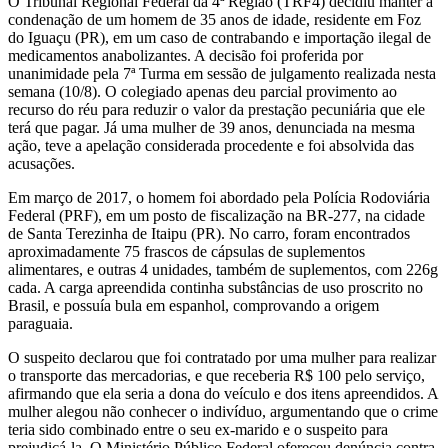
O Tribunal Regional Federal da 4ª Região (TRF4) decidiu manter a
condenação de um homem de 35 anos de idade, residente em Foz
do Iguaçu (PR), em um caso de contrabando e importação ilegal de
medicamentos anabolizantes. A decisão foi proferida por
unanimidade pela 7ª Turma em sessão de julgamento realizada nesta
semana (10/8). O colegiado apenas deu parcial provimento ao
recurso do réu para reduzir o valor da prestação pecuniária que ele
terá que pagar. Já uma mulher de 39 anos, denunciada na mesma
ação, teve a apelação considerada procedente e foi absolvida das
acusações.
Em março de 2017, o homem foi abordado pela Polícia Rodoviária
Federal (PRF), em um posto de fiscalização na BR-277, na cidade
de Santa Terezinha de Itaipu (PR). No carro, foram encontrados
aproximadamente 75 frascos de cápsulas de suplementos
alimentares, e outras 4 unidades, também de suplementos, com 226g
cada. A carga apreendida continha substâncias de uso proscrito no
Brasil, e possuía bula em espanhol, comprovando a origem
paraguaia.
O suspeito declarou que foi contratado por uma mulher para realizar
o transporte das mercadorias, e que receberia R$ 100 pelo serviço,
afirmando que ela seria a dona do veículo e dos itens apreendidos. A
mulher alegou não conhecer o indivíduo, argumentando que o crime
teria sido combinado entre o seu ex-marido e o suspeito para
prejudicá-la. O Ministério Público Federal ofereceu denúncia contra