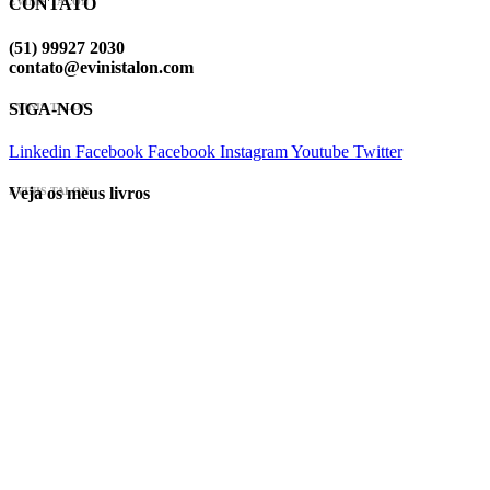
CONTATO
EVINIS TALON
(51) 99927 2030
contato@evinistalon.com
SIGA-NOS
EVINIS TALON
Linkedin
Facebook
Facebook
Instagram
Youtube
Twitter
Veja os meus livros
EVINIS TALON