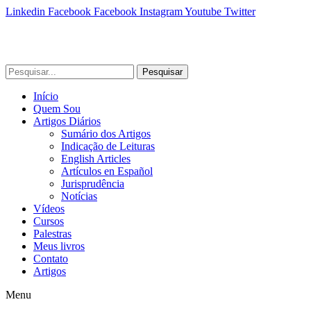
Linkedin
Facebook
Facebook
Instagram
Youtube
Twitter
Pesquisar
Início
Quem Sou
Artigos Diários
Sumário dos Artigos
Indicação de Leituras
English Articles
Artículos en Español
Jurisprudência
Notícias
Vídeos
Cursos
Palestras
Meus livros
Contato
Artigos
Menu