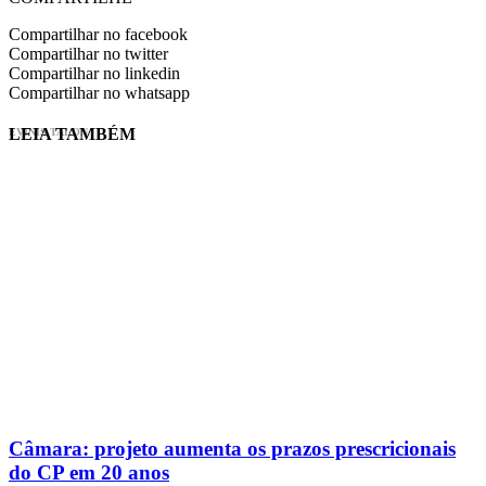
Compartilhar no facebook
Compartilhar no twitter
Compartilhar no linkedin
Compartilhar no whatsapp
LEIA TAMBÉM
EVINIS TALON
Câmara: projeto aumenta os prazos prescricionais
do CP em 20 anos