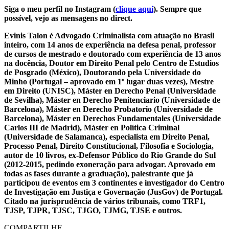
Siga o meu perfil no Instagram (
clique aqui
). Sempre que
possível, vejo as mensagens no direct.
Evinis Talon é Advogado Criminalista com atuação no Brasil
inteiro, com 14 anos de experiência na defesa penal, professor
de cursos de mestrado e doutorado com experiência de 13 anos
na docência, Doutor em Direito Penal pelo Centro de Estudios
de Posgrado (México), Doutorando pela Universidade do
Minho (Portugal – aprovado em 1º lugar duas vezes), Mestre
em Direito (UNISC), Máster en Derecho Penal (Universidade
de Sevilha), Máster en Derecho Penitenciario (Universidade de
Barcelona), Máster en Derecho Probatorio (Universidade de
Barcelona), Máster en Derechos Fundamentales (Universidade
Carlos III de Madrid), Máster en Política Criminal
(Universidade de Salamanca), especialista em Direito Penal,
Processo Penal, Direito Constitucional, Filosofia e Sociologia,
autor de 10 livros, ex-Defensor Público do Rio Grande do Sul
(2012-2015, pedindo exoneração para advogar. Aprovado em
todas as fases durante a graduação), palestrante que já
participou de eventos em 3 continentes e investigador do Centro
de Investigação em Justiça e Governação (JusGov) de Portugal.
Citado na jurisprudência de vários tribunais, como TRF1,
TJSP, TJPR, TJSC, TJGO, TJMG, TJSE e outros.
COMPARTILHE