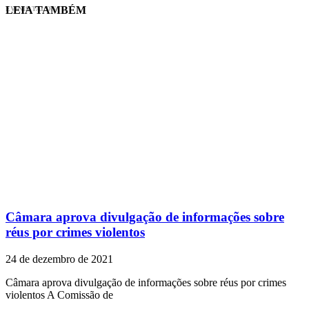
LEIA TAMBÉM
EVINIS TALON
Câmara aprova divulgação de informações sobre
réus por crimes violentos
24 de dezembro de 2021
Câmara aprova divulgação de informações sobre réus por crimes
violentos A Comissão de