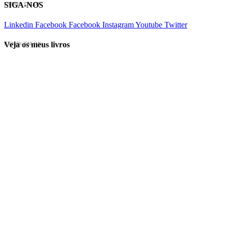
SIGA-NOS
EVINIS TALON
Linkedin
Facebook
Facebook
Instagram
Youtube
Twitter
Veja os meus livros
EVINIS TALON