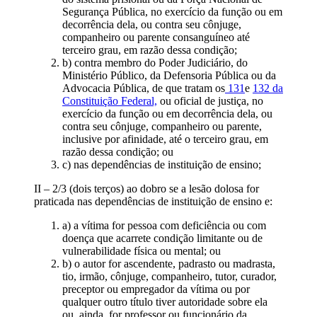
Segurança Pública, no exercício da função ou em
decorrência dela, ou contra seu cônjuge,
companheiro ou parente consanguíneo até
terceiro grau, em razão dessa condição;
b) contra membro do Poder Judiciário, do
Ministério Público, da Defensoria Pública ou da
Advocacia Pública, de que tratam os
131
e
132 da
Constituição Federal,
ou oficial de justiça, no
exercício da função ou em decorrência dela, ou
contra seu cônjuge, companheiro ou parente,
inclusive por afinidade, até o terceiro grau, em
razão dessa condição; ou
c) nas dependências de instituição de ensino;
II – 2/3 (dois terços) ao dobro se a lesão dolosa for
praticada nas dependências de instituição de ensino e:
a) a vítima for pessoa com deficiência ou com
doença que acarrete condição limitante ou de
vulnerabilidade física ou mental; ou
b) o autor for ascendente, padrasto ou madrasta,
tio, irmão, cônjuge, companheiro, tutor, curador,
preceptor ou empregador da vítima ou por
qualquer outro título tiver autoridade sobre ela
ou, ainda, for professor ou funcionário da