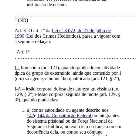
instituição de ensino.
…………………………………………………………………
” (NR)
Art. 3º O art. 1º da
Lei nº 8.072, de 25 de julho de
1990
(Lei dos Crimes Hediondos), passa a vigorar com
a seguinte redação:
“Art. 1º
…………………………………………………………………
I –
homicídio (art. 121), quando praticado em atividade
típica de grupo de extermínio, ainda que cometido por 1
(um) só agente, e homicídio qualificado (art. 121, § 2º);
I-A –
lesão corporal dolosa de natureza gravíssima (art.
129, § 2º) e lesão corporal seguida de morte (art. 129, §
3º), quando praticadas:
a) contra autoridade ou agente descrito nos
142
e
144 da Constituição Federal
ou integrantes
do sistema prisional ou da Força Nacional de
Segurança Pública, no exercício da função ou em
decorrência dela, ou contra seu cônjuge,