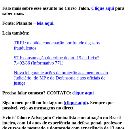
Falo mais sobre esse assunto no Curso Talon.
Clique aqui
para
saber mais.
Fonte: Planalto –
leia aqui.
Leia também:
TRF1: mantida condenação por fraude e gastos
fraudulentos
STJ: consumação do crime do art. 19 da Lei nº
7.492/86 (Informativo 771)
Nova lei garante ações de proteção aos membros do
Judiciário, do MP e da Defensoria e aos oficiais de
justiça
Precisa falar conosco? CONTATO:
clique aqui
Siga o meu perfil no Instagram (
clique aqui
). Sempre que
possível, vejo as mensagens no direct.
Evinis Talon é Advogado Criminalista com atuação no Brasil
inteiro, com 14 anos de experiência na defesa penal, professor
de cursos de mestrado e doutorado com experiência de 13 anos