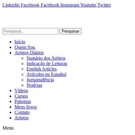
Linkedin
Facebook
Facebook
Instagram
Youtube
Twitter
Pesquisar
Início
Quem Sou
Artigos Diários
Sumário dos Artigos
Indicação de Leituras
English Articles
Artículos en Español
Jurisprudência
Notícias
Vídeos
Cursos
Palestras
Meus livros
Contato
Artigos
Menu