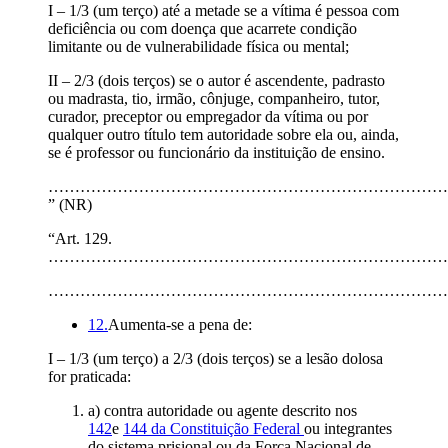
I – 1/3 (um terço) até a metade se a vítima é pessoa com
deficiência ou com doença que acarrete condição
limitante ou de vulnerabilidade física ou mental;
II – 2/3 (dois terços) se o autor é ascendente, padrasto
ou madrasta, tio, irmão, cônjuge, companheiro, tutor,
curador, preceptor ou empregador da vítima ou por
qualquer outro título tem autoridade sobre ela ou, ainda,
se é professor ou funcionário da instituição de ensino.
…………………………………………………………………
” (NR)
“Art. 129.
…………………………………………………………………
…………………………………………………………………
12.
Aumenta-se a pena de:
I – 1/3 (um terço) a 2/3 (dois terços) se a lesão dolosa
for praticada:
a) contra autoridade ou agente descrito nos
142
e
144 da Constituição Federal
ou integrantes
do sistema prisional ou da Força Nacional de